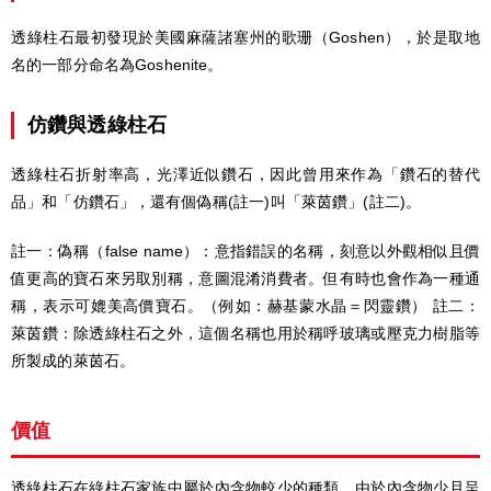
透綠柱石最初發現於美國麻薩諸塞州的歌珊（Goshen），於是取地
名的一部分命名為Goshenite。
仿鑽與透綠柱石
透綠柱石折射率高，光澤近似鑽石，因此曾用來作為「鑽石的替代
品」和「仿鑽石」，還有個偽稱(註一)叫「萊茵鑽」(註二)。
註一：偽稱（false name）：意指錯誤的名稱，刻意以外觀相似且價
值更高的寶石來另取別稱，意圖混淆消費者。但有時也會作為一種通
稱，表示可媲美高價寶石。（例如：赫基蒙水晶＝閃靈鑽） 註二：
萊茵鑽：除透綠柱石之外，這個名稱也用於稱呼玻璃或壓克力樹脂等
所製成的萊茵石。
價值
透綠柱石在綠柱石家族中屬於內含物較少的種類，由於內含物少且呈