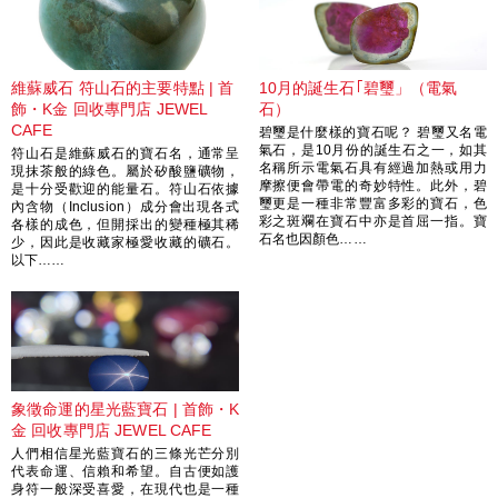
維蘇威石 符山石的主要特點 | 首
10月的誕生石｢碧璽」（電氣
飾・K金 回收專門店 JEWEL
石）
CAFE
碧璽是什麼樣的寶石呢？ 碧璽又名電
氣石，是10月份的誕生石之一，如其
符山石是維蘇威石的寶石名，通常呈
名稱所示電氣石具有經過加熱或用力
現抹茶般的綠色。屬於矽酸鹽礦物，
摩擦便會帶電的奇妙特性。此外，碧
是十分受歡迎的能量石。符山石依據
璽更是一種非常豐富多彩的寶石，色
內含物（Inclusion）成分會出現各式
彩之斑斕在寶石中亦是首屈一指。寶
各樣的成色，但開採出的變種極其稀
石名也因顏色……
少，因此是收藏家極愛收藏的礦石。
以下……
象徵命運的星光藍寶石 | 首飾・K
金 回收專門店 JEWEL CAFE
人們相信星光藍寶石的三條光芒分別
代表命運、信賴和希望。自古便如護
身符一般深受喜愛，在現代也是一種