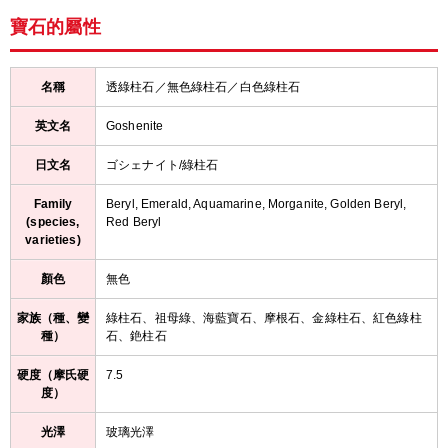
寶石的屬性
名稱
透綠柱石／無色綠柱石／白色綠柱石
英文名
Goshenite
日文名
ゴシェナイト/綠柱石
Family
Beryl, Emerald, Aquamarine, Morganite, Golden Beryl,
(species,
Red Beryl
varieties)
顏色
無色
家族（種、變
綠柱石、祖母綠、海藍寶石、摩根石、金綠柱石、紅色綠柱
種）
石、銫柱石
硬度（摩氏硬
7.5
度）
光澤
玻璃光澤