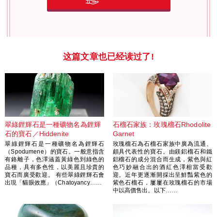
这篇文章也已经读过了!
翠綠鋰輝石是一種礦物名為鋰輝
石榴石家族：玫瑰榴石Rhodolite
石的寶石／Hiddenite
Garnet
翠綠鋰輝石是一種礦物名為鋰輝石
玫瑰榴石為石榴石家族中廣為流通、
（Spodumene）的寶石。一般意指含
頗具代表性的寶石。由鎂鋁榴石和鐵
有鉻離子，色澤涵蓋黃綠色到綠色的
鋁榴石的成分混合而生成，紫色與紅
品種，具有多色性，以美麗且珍貴的
色巧妙融合出的酒紅色澤相當受歡
寶石而廣受歡迎。 有些翠綠鋰輝石會
迎。近年更逐漸開採出呈鮮豔紫色的
出現「貓眼效應」（Chatoyancy……
紫色石榴石，屢屢在玫瑰榴石的市場
中以高價售出。以下……