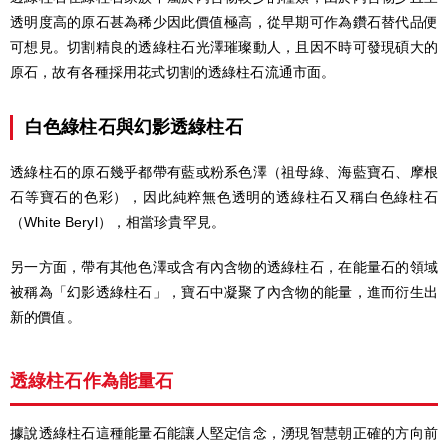
透明度高的原石甚為稀少因此價值極高，從早期可作為鑽石替代品便
可想見。切割精良的透綠柱石光澤璀璨動人，且因不時可發現碩大的
原石，故有各種採用花式切割的透綠柱石流通市面。
白色綠柱石與幻影透綠柱石
透綠柱石的原石幾乎都帶有藍或粉系色澤（祖母綠、海藍寶石、摩根
石等寶石的色彩），因此純粹無色透明的透綠柱石又稱白色綠柱石
（White Beryl），相當珍貴罕見。
另一方面，帶有其他色澤或含有內含物的透綠柱石，在能量石的領域
被稱為「幻影透綠柱石」，寶石中凝聚了內含物的能量，進而衍生出
新的價值。
透綠柱石作為能量石
據說透綠柱石這種能量石能讓人堅定信念，湧現智慧朝正確的方向前