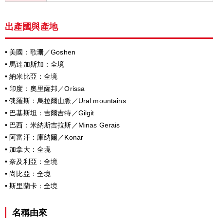
出產國與產地
• 美國：歌珊／Goshen
• 馬達加斯加：全境
• 納米比亞：全境
• 印度：奧里薩邦／Orissa
• 俄羅斯：烏拉爾山脈／Ural mountains
• 巴基斯坦：吉爾吉特／Gilgit
• 巴西：米納斯吉拉斯／Minas Gerais
• 阿富汗：庫納爾／Konar
• 加拿大：全境
• 奈及利亞：全境
• 尚比亞：全境
• 斯里蘭卡：全境
名稱由來