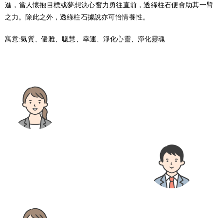
進，當人懷抱目標或夢想決心奮力勇往直前，透綠柱石便會助其一臂
之力。除此之外，透綠柱石據說亦可怡情養性。
寓意:氣質、優雅、聰慧、幸運、淨化心靈、淨化靈魂