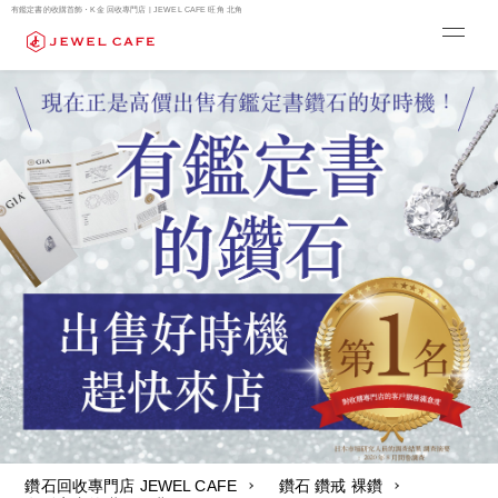
有鑑定書的收購首飾・K金 回收專門店 | JEWEL CAFE 旺角 北角
鑽石回收專門店 JEWEL CAFE
鑽石 鑽戒 裸鑽