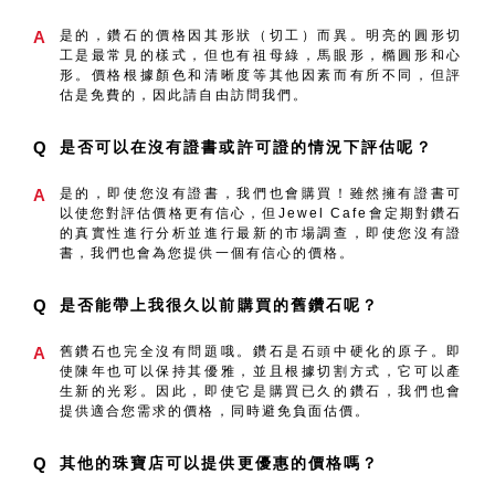
A
是的，鑽石的價格因其形狀（切工）而異。明亮的圓形切
工是最常見的樣式，但也有祖母綠，馬眼形，橢圓形和心
形。價格根據顏色和清晰度等其他因素而有所不同，但評
估是免費的，因此請自由訪問我們。
Q
是否可以在沒有證書或許可證的情況下評估呢？
A
是的，即使您沒有證書，我們也會購買！雖然擁有證書可
以使您對評估價格更有信心，但Jewel Cafe會定期對鑽石
的真實性進行分析並進行最新的市場調查，即使您沒有證
書，我們也會為您提供一個有信心的價格。
Q
是否能帶上我很久以前購買的舊鑽石呢？
A
舊鑽石也完全沒有問題哦。鑽石是石頭中硬化的原子。即
使陳年也可以保持其優雅，並且根據切割方式，它可以產
生新的光彩。因此，即使它是購買已久的鑽石，我們也會
提供適合您需求的價格，同時避免負面估價。
Q
其他的珠寶店可以提供更優惠的價格嗎？