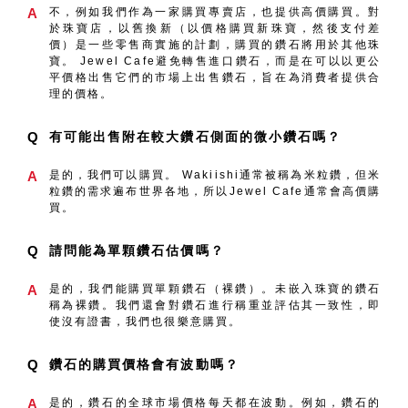
A
不，例如我們作為一家購買專賣店，也提供高價購買。對
於珠寶店，以舊換新（以價格購買新珠寶，然後支付差
價）是一些零售商實施的計劃，購買的鑽石將用於其他珠
寶。 Jewel Cafe避免轉售進口鑽石，而是在可以以更公
平價格出售它們的市場上出售鑽石，旨在為消費者提供合
理的價格。
Q
有可能出售附在較大鑽石側面的微小鑽石嗎？
A
是的，我們可以購買。 Wakiishi通常被稱為米粒鑽，但米
粒鑽的需求遍布世界各地，所以Jewel Cafe通常會高價購
買。
Q
請問能為單顆鑽石估價嗎？
A
是的，我們能購買單顆鑽石（裸鑽）。未嵌入珠寶的鑽石
稱為裸鑽。我們還會對鑽石進行稱重並評估其一致性，即
使沒有證書，我們也很樂意購買。
Q
鑽石的購買價格會有波動嗎？
A
是的，鑽石的全球市場價格每天都在波動。例如，鑽石的