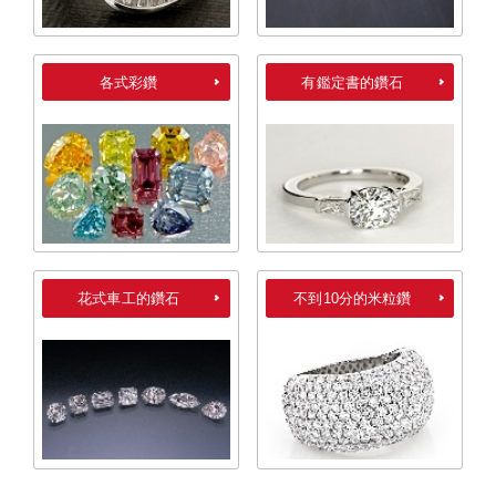
各式彩鑽
有鑑定書的鑽石
花式車工的鑽石
不到10分的米粒鑽