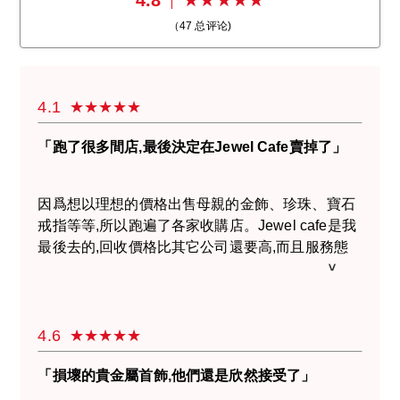
（
47
总评论)
4.1
「跑了很多間店,最後決定在Jewel Cafe賣掉了」
因爲想以理想的價格出售母親的金飾、珍珠、寶石
戒指等等,所以跑遍了各家收購店。Jewel cafe是我
最後去的,回收價格比其它公司還要高,而且服務態
度也是最好的。在店裡享受服務感覺很舒適,有機會
的話我會再來！
4.6
「損壞的貴金屬首飾,他們還是欣然接受了」