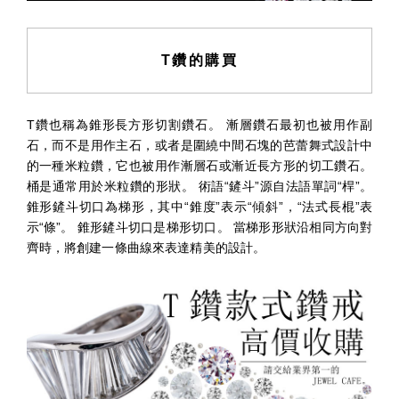
T鑽的購買
T鑽也稱為錐形長方形切割鑽石。 漸層鑽石最初也被用作副
石，而不是用作主石，或者是圍繞中間石塊的芭蕾舞式設計中
的一種米粒鑽，它也被用作漸層石或漸近長方形的切工鑽石。
桶是通常用於米粒鑽的形狀。 術語“鏟斗”源自法語單詞“桿”。
錐形鏟斗切口為梯形，其中“錐度”表示“傾斜”，“法式長棍”表
示“條”。 錐形鏟斗切口是梯形切口。 當梯形形狀沿相同方向對
齊時，將創建一條曲線來表達精美的設計。