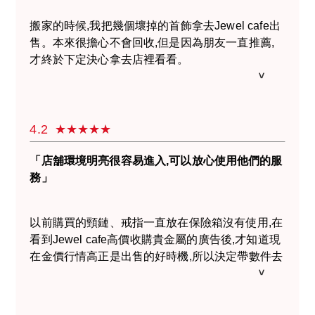
搬家的時候,我把幾個壞掉的首飾拿去Jewel cafe出
售。本來很擔心不會回收,但是因為朋友一直推薦,
才終於下定決心拿去店裡看看。
店裡環境很明亮,接客的店員也很尊業的幫我鑑定。
不知道是不是黃金的戒指和頸鍊鑑定出來是18K和
10K,嚇了我一跳。後來聽到店員說「來賣壞掉的金
4.2
飾或貴金屬的顧客很多呦！」我終於放下來。最後
對貴金屬的收購價格非常滿意,這次去看看真是太好
「店舖環境明亮很容易進入,可以放心使用他們的服
了,我會再來光顧的。
務」
以前購買的頸鏈、戒指一直放在保險箱沒有使用,在
看到Jewel cafe高價收購貴金屬的廣告後,才知道現
在金價行情高正是出售的好時機,所以決定帶數件去
試試。
因爲是第一次使用收購服務所以有些擔心,但是在看
到店裏的海報時,有位女店員面帶微笑的招呼我進