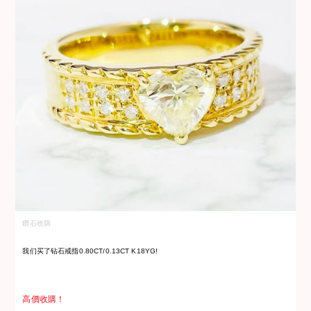
鑽石收購
鑽
我们买了钻石戒指0.80CT/0.13CT K18YG!
我
高價收購！
高