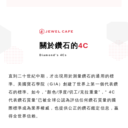
去,我才放心的進了店裡。
在等待的時候店員跟我閒聊一番,真的非常的舒適安
心。關於回收金額也會仔細的為我說明,讓我理解後
放心出售。
最後還特別把鑲嵌的寶石拆下來還給我,這樣為客人
關於鑽石的
4C
著想的用心服務讓我感到非常良好。
Diamond’s 4Cs
直到二十世紀中期，才出現用於測量鑽石的通用的標
準。美國寶石學院（GIA）創建了世界上第一個代表鑽
石的標準。如今，“顏色/淨度/切工/克拉重量”，“ 4C
代表鑽石質量”已被全球公認為評估任何鑽石質量的國
際標準成為業界權威，也提供公正的鑽石鑑定信息，贏
得全世界信賴。