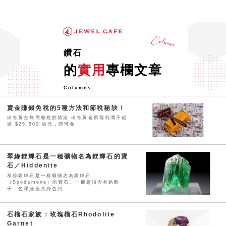
鑽石
的
實用
專欄文章
Columns
賣金賺錢免稅的5種方法和節稅秘訣！
出售黃金無需繳稅的情況 出售黃金所得利潤不超
過 $25,500 港元，即可免
翠綠鋰輝石是一種礦物名為鋰輝石的寶
石／Hiddenite
翠綠鋰輝石是一種礦物名為鋰輝石
（Spodumene）的寶石。一般意指含有鉻離
子，色澤涵蓋黃綠色到
石榴石家族：玫瑰榴石Rhodolite
Garnet