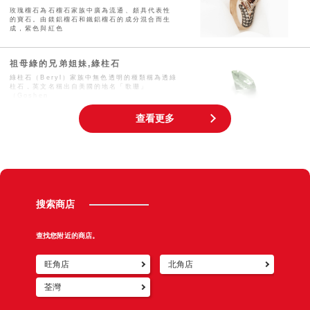
玫瑰榴石為石榴石家族中廣為流通、頗具代表性
的寶石。由鎂鋁榴石和鐵鋁榴石的成分混合而生
成，紫色與紅色
祖母綠的兄弟姐妹,綠柱石
綠柱石（Beryl）家族中無色透明的種類稱為透綠
柱石，英文名稱出自美國的地名「歌珊」
（Goshen
查看更多
魅力十足的K10（10K金）
「K10」（10K金）是純度很低的黃金，甚至會
被純金擁護者批評「這不是黃金」，不過，如今
使用K1
玫瑰金（Pink Gold）是什麼材質會褪
搜索商店
色、過敏嗎
面對目前極為流行的玫瑰金，您是否曾有以下的
疑問呢？ 「雖然喜歡，但不知道適不適合自己」
查找您附近的商店。
「聽說很容
旺角店
北角店
荃灣