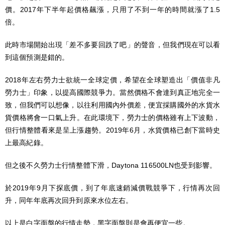
價。2017年下半年起價格飆漲，只用了不到一年的時間就漲了1.5
倍。
此時市場開始出現「差不多要回跌了吧」的聲音，但我們現在可以看
到這個預測是錯的。
2018年左右勞力士欲統一全球定價，希望在全球塑造出「價值非凡
勞力士」印象，以提高國際競爭力。當然價格不會達到真正地完全一
致，但我們可以想像，以往利用國內外價差，便宜採購國外的水貨水
貨價格將會一口氣上升。在此環境下，勞力士的價格雖有上下波動，
但行情整體看來是呈上漲趨勢。2019年6月，水貨價格已創下當時史
上最高紀錄。
但之後不久勞力士行情整體下滑，Daytona 116500LN也受到影響。
於2019年9月下探底價，到了年底速銷減價戰競爭下，行情再次回
升，同年年底再次回升到原來水位左右。
以上是白字面盤的行情走勢，黑字面盤則是會再便宜一些。