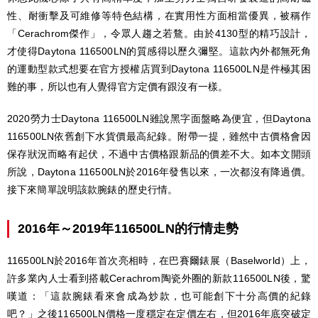
性、耐衝擊及可維修等特色結構，在實用性方面相當優異，被稱作
「Cerachrom傑作」，令眾人趨之若鶩。由於4130型的精巧設計，
才使得Daytona 116500LN的質感得以歷久彌堅。這款內外都無死角
的運動型款式想要在官方授權店買到Daytona 116500LN是件極其困
難的事，所以也有人覺得官方定價有跟沒有一樣。
2020勞力士Daytona 116500LN雖說黑字面盤略為便宜，但Daytona
116500LN依舊創下水貨價最高紀錄。附帶一提，雖然中古價格會因
保存狀況而略有起伏，不過中古價格跟新品的價差不大。如本文開頭
所說，Daytona 116500LN於2016年發售以來，一次都沒有降過價。
接下來簡單說明該款腕錶的歷史行情。
2016年～2019年116500LN的行情走勢
116500LN於2016年首次亮相時，在巴賽爾錶展（Baselworld）上，
許多業內人士看到搭載Cerachrom陶瓷外圈的新款116500LN後，驚
嘆道：「這款腕錶看來會成為炒款，也可能創下十分高價的紀錄
吧？」之後116500LN價格一度穩定在定價左右，但2016年底突破定