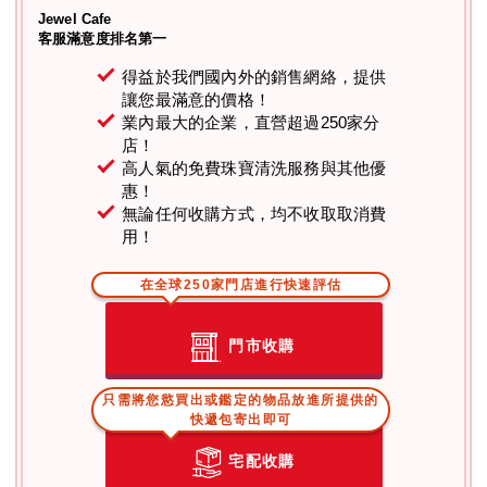
Jewel Cafe
客服滿意度排名第一
得益於我們國內外的銷售網絡，提供
讓您最滿意的價格！
業內最大的企業，直營超過250家分
店！
高人氣的免費珠寶清洗服務與其他優
惠！
無論任何收購方式，均不收取取消費
用！
在全球250家門店進行快速評估
門市收購
只需將您慾買出或鑑定的物品放進所提供的
快遞包寄出即可
宅配收購