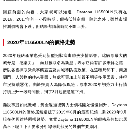
回顧前面的內容，大家就可以知道，Daytona 116500LN只有在
2016、2017年的一小段時期，價格低於定價，除此之外，雖然市場
推測價格會下跌，但結果都隨著時間不斷上升。
2020年116500LN的價格走勢
2020年鐘錶產業也受到新型冠狀病毒肺炎疫情影響。此病毒最大的
威脅是「感染力」，而且被取名為新型，表示它尚有許多未解之謎，
所以各國採取緊急事態宣言及封城等防疫政策。在這種局勢下，商店
關門、人與物的往來受限，無處可買加上前景不明等多重因素，使得
市況持續惡化。由於投資人為降低風險，原本2020年初勞力士行情
持續上升一段時間後，到了3月起便急速下滑。
雖說事態如此嚴峻，黃金週過後勞力士價格開始慢慢回升。Daytona
116500LN的價格居然還破了2019年6月的最高紀錄…到2020年9月
現在仍舊維持同樣趨勢。究竟Daytona 116500LN的價格為何如此居
高不下呢？下面要來分析導致此狀況的幾個主要原因。