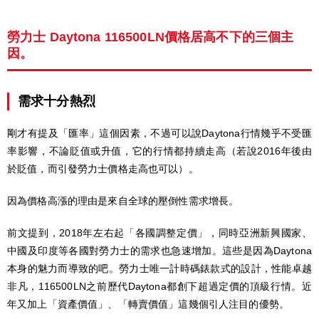
勞力士 Daytona 116500LN價格居高不下的三個主
因。
需求十分熱烈
剛才有提及「匯率」這個因素，不過可以說Daytona行情幾乎不受匯
率影響，不論貶值或升值，它的行情都持續走高（若說2016年後由
於貶值，而引發勞力士價格走高也可以）。
因為價格高漲的理由是來自全球的壓倒性需求增長。
前文提到，2018年左右起「各國調整定價」，同時亞洲新興國家、
中國及印度等各國對勞力士的需求也急速增加。這些是因為Daytona
本身的魅力而導致的吧。勞力士唯一計時碼錶款式的設計，性能卓越
非凡，116500LN之前歷代Daytona都創下超過定價的頂級行情。近
年又加上「資產價值」、「轉賣價值」這幾個引人注目的優勢。