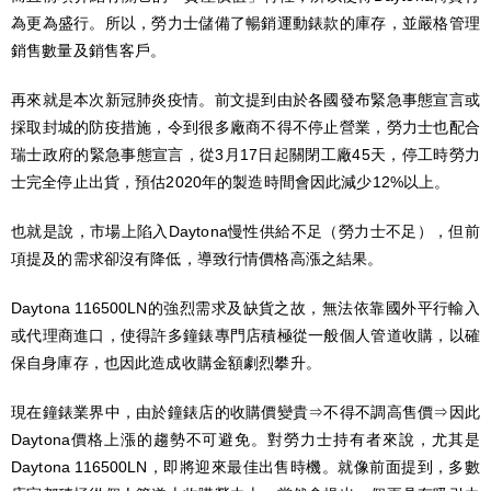
為更為盛行。所以，勞力士儲備了暢銷運動錶款的庫存，並嚴格管理
銷售數量及銷售客戶。
再來就是本次新冠肺炎疫情。前文提到由於各國發布緊急事態宣言或
採取封城的防疫措施，令到很多廠商不得不停止營業，勞力士也配合
瑞士政府的緊急事態宣言，從3月17日起關閉工廠45天，停工時勞力
士完全停止出貨，預估2020年的製造時間會因此減少12%以上。
也就是說，市場上陷入Daytona慢性供給不足（勞力士不足），但前
項提及的需求卻沒有降低，導致行情價格高漲之結果。
Daytona 116500LN的強烈需求及缺貨之故，無法依靠國外平行輸入
或代理商進口，使得許多鐘錶專門店積極從一般個人管道收購，以確
保自身庫存，也因此造成收購金額劇烈攀升。
現在鐘錶業界中，由於鐘錶店的收購價變貴⇒不得不調高售價⇒因此
Daytona價格上漲的趨勢不可避免。對勞力士持有者來說，尤其是
Daytona 116500LN，即將迎來最佳出售時機。就像前面提到，多數