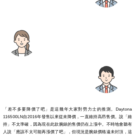
「差不多要降價了吧」是這幾年大家對勞力士的推測。Daytona
116500LN自2016年發售以來從未降價，一直維持高昂售價。說「維
持」不太準確，因為現在此款腕錶的售價仍在上漲中。不時地會聽有
人說「應該不太可能再漲價了吧」，但現況是腕錶價格遠未封頂，這