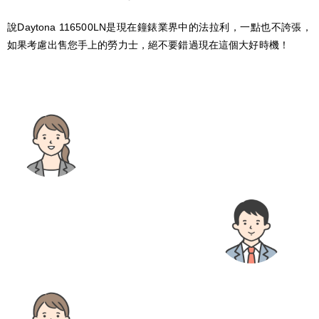
說Daytona 116500LN是現在鐘錶業界中的法拉利，一點也不誇張，
如果考慮出售您手上的勞力士，絕不要錯過現在這個大好時機！