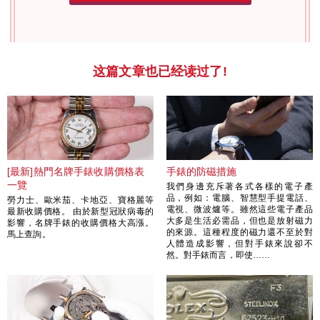
这篇文章也已经读过了!
[最新]熱門名牌手錶收購價格表
手錶的防磁措施
一覽
我們身邊充斥著各式各樣的電子產
品，例如：電腦、智慧型手提電話、
勞力士、歐米茄、卡地亞、寶格麗等
電視、微波爐等。雖然這些電子產品
最新收購價格。 由於新型冠狀病毒的
大多是生活必需品，但也是放射磁力
影響，名牌手錶的收購價格大高漲。
的來源。這種程度的磁力還不至於對
馬上查詢。
人體造成影響，但對手錶來說卻不
然。對手錶而言，即使……