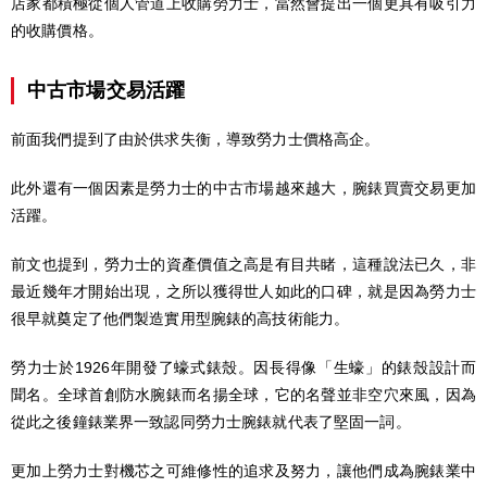
店家都積極從個人管道上收購勞力士，當然會提出一個更具有吸引力
的收購價格。
中古市場交易活躍
前面我們提到了由於供求失衡，導致勞力士價格高企。
此外還有一個因素是勞力士的中古市場越來越大，腕錶買賣交易更加
活躍。
前文也提到，勞力士的資產價值之高是有目共睹，這種說法已久，非
最近幾年才開始出現，之所以獲得世人如此的口碑，就是因為勞力士
很早就奠定了他們製造實用型腕錶的高技術能力。
勞力士於1926年開發了蠔式錶殼。因長得像「生蠔」的錶殼設計而
聞名。全球首創防水腕錶而名揚全球，它的名聲並非空穴來風，因為
從此之後鐘錶業界一致認同勞力士腕錶就代表了堅固一詞。
更加上勞力士對機芯之可維修性的追求及努力，讓他們成為腕錶業中