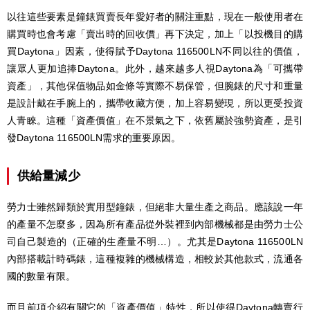
以往這些要素是鐘錶買賣長年愛好者的關注重點，現在一般使用者在
購買時也會考慮「賣出時的回收價」再下決定，加上「以投機目的購
買Daytona」因素，使得賦予Daytona 116500LN不同以往的價值，
讓眾人更加追捧Daytona。此外，越來越多人視Daytona為「可攜帶
資產」，其他保值物品如金條等實際不易保管，但腕錶的尺寸和重量
是設計戴在手腕上的，攜帶收藏方便，加上容易變現，所以更受投資
人青睞。這種「資產價值」在不景氣之下，依舊屬於強勢資產，是引
發Daytona 116500LN需求的重要原因。
供給量減少
勞力士雖然歸類於實用型鐘錶，但絕非大量生產之商品。應該說一年
的產量不怎麼多，因為所有產品從外裝裡到內部機械都是由勞力士公
司自己製造的（正確的生產量不明…）。尤其是Daytona 116500LN
內部搭載計時碼錶，這種複雜的機械構造，相較於其他款式，流通各
國的數量有限。
而且前項介紹有關它的「資產價值」特性，所以使得Daytona轉賣行