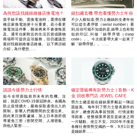
為何您該找鐘錶維修店換電池？
錶扣藏玄機 帶您看懂勞力士年份
當手錶不動、需換電池時，選擇在哪
不少人都知道,勞力士腕錶的生產年份
種店家換電池便十分重要。若小看更
可以從生產序號（serial number）看
換電池這件事，難保將來不會後悔莫
到,但你可能不知道的是,錶帶上也有類
及。通常住家附近的生活百貨或購物
似的印記,叫做「錶帶序號（clasp
商場即可提供這項服務，但仍建議您
code）」。今次就要帶大家一起來了
最好找鐘錶維修店維修。 以下將詳細
解「錶帶序號」。 ……
介紹，為什麼您……
談談今後勞力士行情
確定晉級稀有款勞力士 | 首飾・K
金 回收專門店 JEWEL CAFE
如今全球面臨前所未有的危機。沒
錯，就是COVID-19新冠肺炎。各國為
勞力士總是能在鐘錶業界颳起一陣話
防止疫情擴大，嚴格採取邊境出入的
題旋風。 每年到了勞力士發表新作的
限制，影響人們國際間的交通往來。
前夕，總會因為事前預測、行情波動
因此來日旅客遽減，加上日本政府倡
等因素，使整個業界甚至是錶迷之間
導避免三密（密閉空間、人潮密集、
一片騷動、坐立不安。2020年不僅是
與他人緊密……
各種社會情勢交織的一年，9月1日更
是鐘錶界……