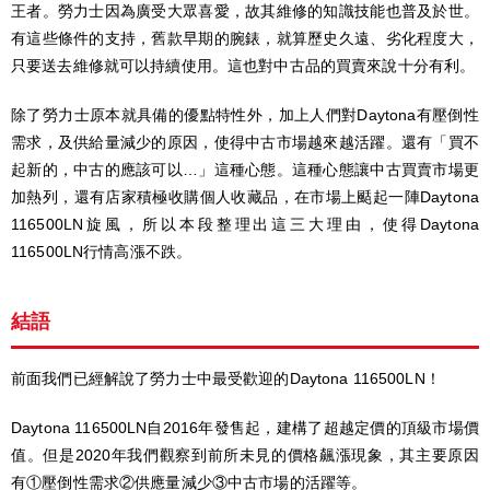
王者。勞力士因為廣受大眾喜愛，故其維修的知識技能也普及於世。
有這些條件的支持，舊款早期的腕錶，就算歷史久遠、劣化程度大，
只要送去維修就可以持續使用。這也對中古品的買賣來說十分有利。
除了勞力士原本就具備的優點特性外，加上人們對Daytona有壓倒性
需求，及供給量減少的原因，使得中古市場越來越活躍。還有「買不
起新的，中古的應該可以…」這種心態。這種心態讓中古買賣市場更
加熱列，還有店家積極收購個人收藏品，在市場上颳起一陣Daytona
116500LN旋風，所以本段整理出這三大理由，使得Daytona
116500LN行情高漲不跌。
結語
前面我們已經解說了勞力士中最受歡迎的Daytona 116500LN！
Daytona 116500LN自2016年發售起，建構了超越定價的頂級市場價
值。但是2020年我們觀察到前所未見的價格飆漲現象，其主要原因
有①壓倒性需求②供應量減少③中古市場的活躍等。