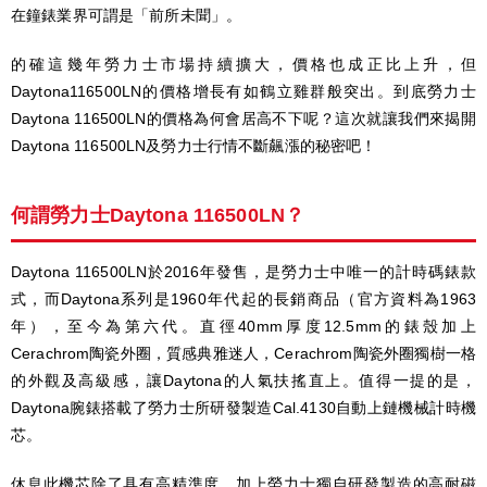
在鐘錶業界可謂是「前所未聞」。
的確這幾年勞力士市場持續擴大，價格也成正比上升，但
Daytona116500LN的價格增長有如鶴立雞群般突出。到底勞力士
Daytona 116500LN的價格為何會居高不下呢？這次就讓我們來揭開
Daytona 116500LN及勞力士行情不斷飆漲的秘密吧！
何謂勞力士Daytona 116500LN？
Daytona 116500LN於2016年發售，是勞力士中唯一的計時碼錶款
式，而Daytona系列是1960年代起的長銷商品（官方資料為1963
年），至今為第六代。直徑40mm厚度12.5mm的錶殼加上
Cerachrom陶瓷外圈，質感典雅迷人，Cerachrom陶瓷外圈獨樹一格
的外觀及高級感，讓Daytona的人氣扶搖直上。值得一提的是，
Daytona腕錶搭載了勞力士所研發製造Cal.4130自動上鏈機械計時機
芯。
休息此機芯除了具有高精準度，加上勞力士獨自研發製造的高耐磁