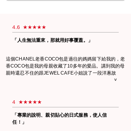
4.6
「人生無法重來，那就用好事覆蓋。」
這個CHANEL老香COCO包是過往的媽媽留下給我的，老
香COCO包是我的母親收藏了10多年的愛品。講到我的母
親時還忍不住的跟JEWEL CAFE小姐說了一段洋蔥故
事。我的母親有兩個兒子一個女兒，從小母親就對我們管
教甚嚴，我的兩位哥哥一位在園區當高階主管，一位在當
律師，完全不會讓母親丟臉，而我這個不懂事的女兒因為
與母親的爭吵早早已出國打拼，與母親甚少聯繫。我的母
4
親在5年前就過世了，讓我十分後悔。母親臨走前拿了兩
個CHANEL包給我，其中一個就是母親的愛包，她說：
「專業的說明、親切貼心的日式服務，使人信
「女人一生中一定要有一個香奈兒包，當作犒賞自己一生
任！」
的辛勞。」5年過去了，母親的愛包我完全捨不得揹，只