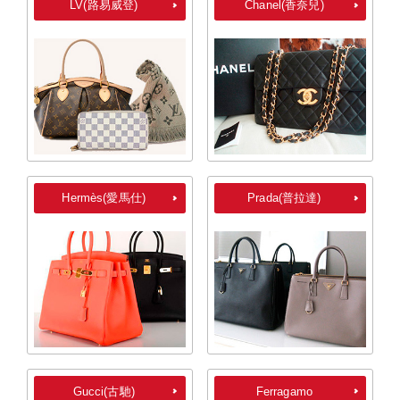
LV(路易威登)
Chanel(香奈兒)
Hermès(愛馬仕)
Prada(普拉達)
Gucci(古馳)
Ferragamo