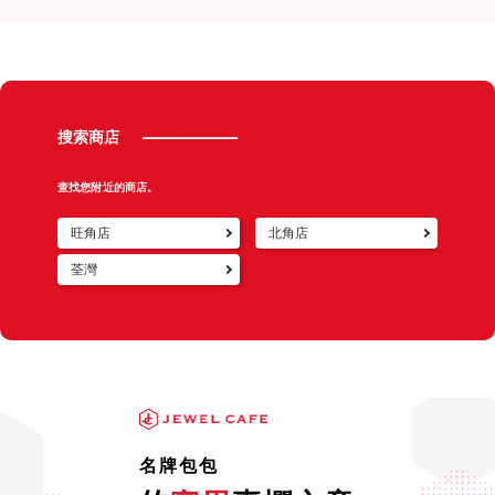
揹。於是，SPEEDY就被我冰起來了！就這樣一冰就冰了
之上，而且高很多！！難怪讓我一向難搞的朋友也誠摯的
三年多都沒再揹過。想了想還是把它賣掉好了，但新竹的
跟我推薦JEWEL CAFE了！
二手店我都跑遍了！沒店家願意買斷收購，只提供寄賣服
務。偶然在FACEBOOK看到了能免費鑑定、免費估價的
桂麗金，於是我拿了放在衣櫥很久的LV SPEEDY包到桂
搜索商店
麗金鑑定，心中抱著早已可能又要被拒絕的打算。親切的
門市小姐向我詳細的解說了包包的回收市場，也帶著我一
查找您附近的商店。
一的詳看包包的狀況，才瞭解就算包包不揹也要定期拿出
來擦拭保養，簡直是上了一課！接著經過了幾個工作天的
旺角店
北角店
保管鑑定後，門市小姐捎來了好消息！沒想到桂麗金竟然
荃灣
讓我的SPEEDY起死回生！終於有人願意收購了！而且價
錢比我預期的還要高耶！真是太令人開心啦！
名牌包包