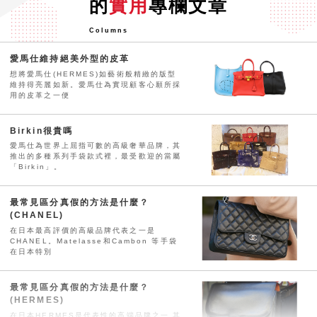
的
實用
專欄文章
Columns
愛馬仕維持絕美外型的皮革
想將愛馬仕(HERMES)如藝術般精緻的版型
維持得亮麗如新。愛馬仕為實現顧客心願所採
用的皮革之一便
Birkin很貴嗎
愛馬仕為世界上屈指可數的高級奢華品牌，其
推出的多種系列手袋款式裡，最受歡迎的當屬
「Birkin」。
最常見區分真假的方法是什麼？
(CHANEL)
在日本最高評價的高級品牌代表之一是
CHANEL。Matelasse和Cambon 等手袋
在日本特別
最常見區分真假的方法是什麼？
(HERMES)
在日本HERMES是代表性的高端品牌之一,其