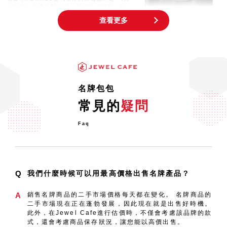
分銷量低且價格高,並且二手貨不易獲得。特
別是Kelly
查看更多
最常見區分真假的方法是什麼？
(LOUIS VUITTON)
說到每個人都喜歡的奢侈品牌手袋，那就是
「LOUIS VUITTON」！ LV在日本特別受
歡迎，並
名牌包包
在云云偽冒奢侈品物品中
常見的
疑問
奢侈品牌手袋使用有機材料（例如皮革），如
果您購買了偽冒的手袋，會發現隨著時間的流
Faq
逝，外觀和質量與正
Q
我們什麼時候可以用最高價格出售名牌產品？
A
銷售名牌商品的二手市場價格每天都在變化。 名牌商品的
二手市場現在正在蓬勃發展，因此現在就是出售好時機。
此外，在Jewel Cafe進行估價時，不僅會考慮該品牌的款
式，還會考慮商品保存狀況，讓您能以高價出售。