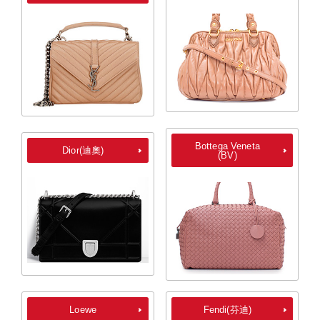
Bottega Veneta
Dior(迪奧)
(BV)
Loewe
Fendi(芬迪)