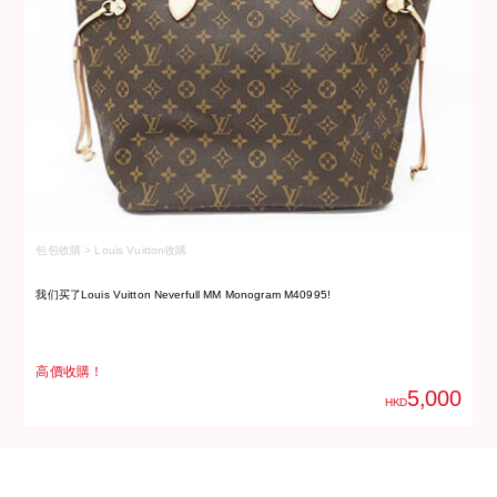
包包收購 > Louis Vuitton收購
包
我们买了Louis Vuitton Neverfull MM Monogram M40995!
我
高價收購！
高
5,000
HKD