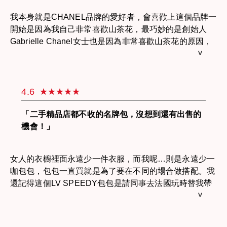
揹了母親自己買給我的BOY，哥哥說既然都捨不得揹，放
我本身就是CHANEL品牌的愛好者，會喜歡上這個品牌一
著浪費，讓我去把母親的愛包給賣了，留下BOY當作母親
開始是因為我自己非常喜歡山茶花，最巧妙的是創始人
陪伴著我就好！我問過很多店家，但因為年份過久加上沒
Gabrielle Chanel女士也是因為非常喜歡山茶花的原因，
有好好保存，羊皮早已殘破不堪且邊角毀損嚴重，所以不
所以才會以山茶花圖騰做為品牌裝飾。我想要出售的這個
願收購。於是請哥哥幫忙上網看哪有在回收名牌包，終於
Coco Classic Flap 包也已經跟著我很多年了，第一次在
找到了JEWEL CAFE旺角店願意收購我的包，讓我掛在
CHANEL專櫃看到時我就被那充滿光澤的小羊皮給吸引
心中已久的往事也有了傾訴的出口。
了，可惜羊皮雖柔軟親膚但卻很不耐刮磨。對於包包我都
4.6
是很珍惜，在使用上也已經很小心了，但還是會不小心刮
得東一橫西一片的！所以才會想將羊皮材質的出售，轉改
「二手精品店都不收的名牌包，沒想到還有出售的
購買牛皮製的 Coco Classic Flap 包。在包界打滾多年的
機會！」
我其實對於二手包回收市場也很了解！這次聽聞朋友的介
紹到了JEWEL CAFE，聽朋友說裡面的小姐各個深藏不
女人的衣櫥裡面永遠少一件衣服，而我呢…則是永遠少一
露，這讓我充滿好奇心！一到JEWEL CAFE還真的讓我
咖包包，包包一直買就是為了要在不同的場合做搭配。我
驚呼，看起來像是學生剛畢業的接待小姐竟然也能與我暢
還記得這個LV SPEEDY包包是請同事去法國玩時替我帶
談CHANEL！就連服務都與我認知的名牌二手店不同，一
回台灣的！印象中，當時買了一、兩萬元！揹了幾次後發
問之下才知道原來JEWEL CAFE在日本是數一數二的收
現對於騎機車上下班的我來說很不方便，只要遇到下雨就
購專門店，難怪連我額頭冒汗都有親切可愛的店員貼心的
要替包包也穿上雨衣！後來乾脆換了防水的PRADA包包
折好衛生紙遞給我擦汗。最重要的是連價錢都在我的預期