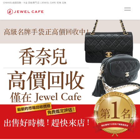
CHANEL收購首飾・K金 回收專門店 | JEWEL CAFE 旺角 北角