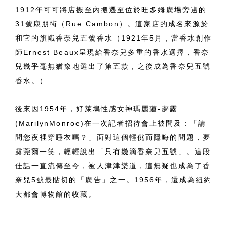
1912年可可將店搬至內搬遷至位於旺多姆廣場旁邊的
31號康朋街（Rue Cambon）。這家店的成名來源於
和它的旗幟香奈兒五號香水（1921年5月，當香水創作
師Ernest Beaux呈現給香奈兒多重的香水選擇，香奈
兒幾乎毫無猶豫地選出了第五款，之後成為香奈兒五號
香水。）
後來因1954年，好萊塢性感女神瑪麗蓮-夢露
(MarilynMonroe)在一次記者招待會上被問及：「請
問您夜裡穿睡衣嗎？」面對這個輕佻而隱晦的問題，夢
露莞爾一笑，輕輕說出「只有幾滴香奈兒五號」。這段
佳話一直流傳至今，被人津津樂道，這無疑也成為了香
奈兒5號最貼切的「廣告」之一。1956年，還成為紐約
大都會博物館的收藏。