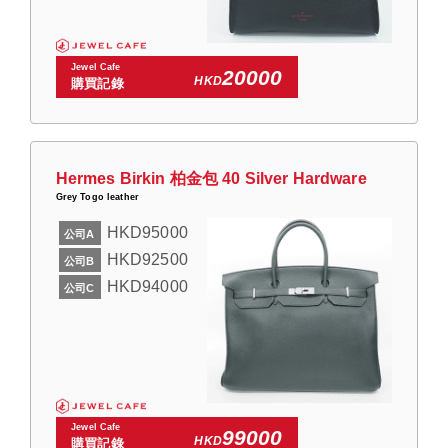
Jewel Cafe
20000
HKD
購買記錄
Hermes Birkin 柏金包 40 Silver Hardware
Grey Togo leather
HKD95000
公司A
HKD92500
公司B
HKD94000
公司C
Jewel Cafe
99000
HKD
購買記錄