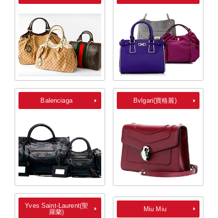
Balenciaga
Bvlgari(寶格麗)
Yves Saint-Laurent(聖
Miu Miu
羅蘭)