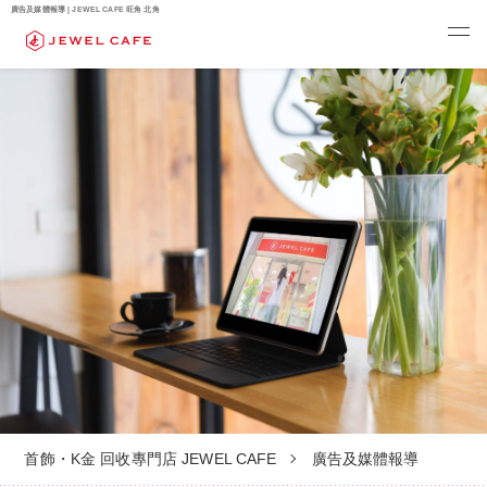
廣告及媒體報導 | JEWEL CAFE 旺角 北角
首飾・K金 回收專門店 JEWEL CAFE
廣告及媒體報導