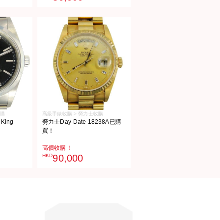
收購
高級手錶收購 > 勞力士收購
King
勞力士Day-Date 18238A已購
買！
高價收購！
HKD
90,000