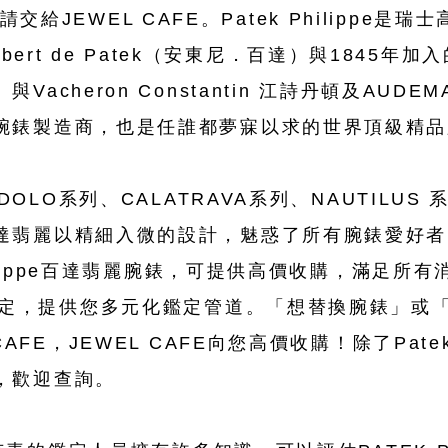
收購，請交給JEWEL CAFE。Patek Philipp
orbert de Patek（安東尼．百達）與1845年加入的A
cheron Constantin 江詩丹頓及AUDEMA
腕錶製造商，也是任誰都夢寐以求的世界頂級精品
NDOLO系列、CALATRAVA系列、NAUTILU
翡麗以精細入微的設計，魅惑了所有腕錶愛好者。J
hilippe百達翡麗腕錶，可提供高價收購，滿足
L鑑定，提供您多元化鑑定管道。「想替換腕錶」或
AFE，JEWEL CAFE向您高價收購！除了Patek
，歡迎查詢。