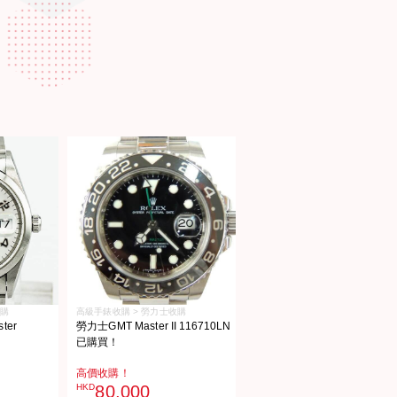
收購
高級手錶收購 > 勞力士收購
er
勞力士GMT Master II 116710LN
已購買！
高價收購！
HKD
80,000