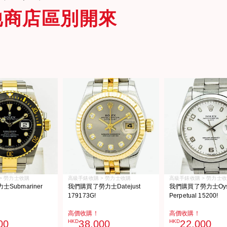
他商店區別開來
> 勞力士收購
高級手錶收購 > 勞力士收購
高級手錶收購 > 勞力士
Submariner
我們購買了勞力士Datejust
我們購買了勞力士Oyst
179173G!
Perpetual 15200!
高價收購！
高價收購！
00
HKD
38,000
HKD
22,000