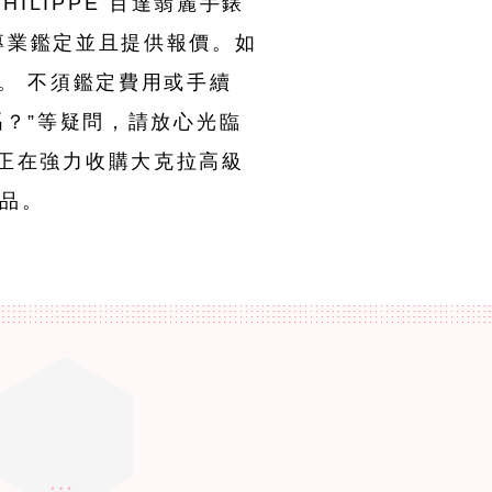
HILIPPE 百達翡麗手錶
專業鑑定並且提供報價。如
。 不須鑑定費用或手續
嗎？”等疑問，請放心光臨
目前正在強力收購大克拉高級
品。