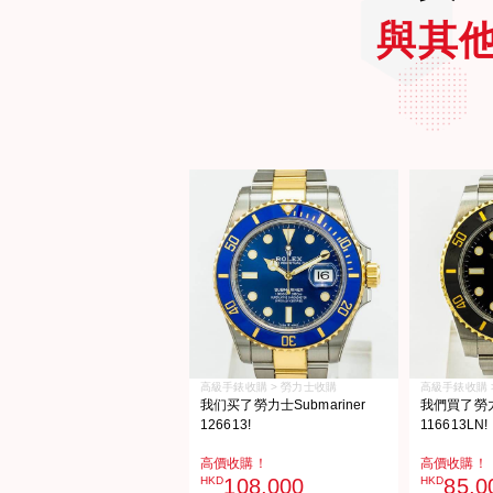
與其
高級手錶收購 > 勞力士收購
高級手錶收購 
我们买了勞力士Submariner
我們買了勞力士
126613!
116613LN!
高價收購！
高價收購！
HKD
108,000
HKD
85,0