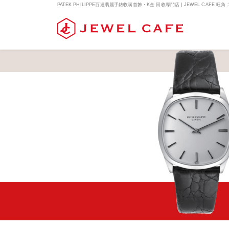
PATEK PHILIPPE百達翡麗手錶收購首飾・K金 回收專門店 | JEWEL CAFE 旺角