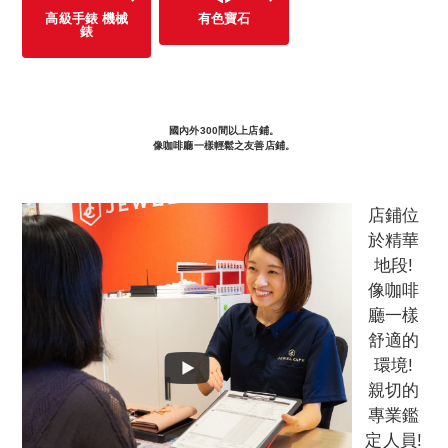
高級手錶 機械
有色寶石
錶
國內外300間以上店鋪。
像咖啡廳一樣輕鬆之友善店鋪。
店鋪位
於精華
地段!
像咖啡
廳一樣
舒適的
環境!
親切的
專業鑑
定人員!