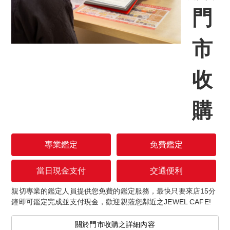
門
市
收
購
專業鑑定
免費鑑定
當日現金支付
交通便利
親切專業的鑑定人員提供您免費的鑑定服務，最快只要來店15分
鐘即可鑑定完成並支付現金，歡迎親蒞您鄰近之JEWEL CAFE!
關於門市收購之詳細內容