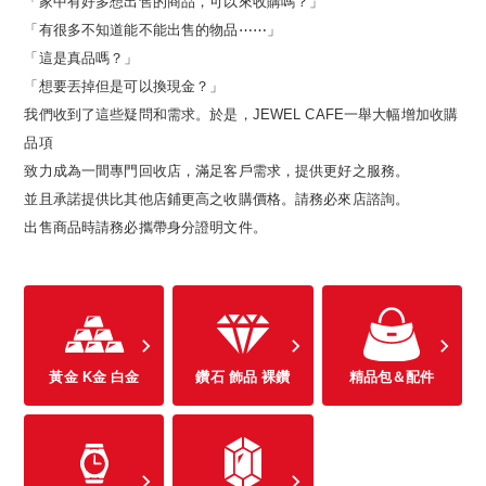
「家中有好多想出售的商品，可以來收購嗎？」
「有很多不知道能不能出售的物品⋯⋯」
「這是真品嗎？」
「想要丟掉但是可以換現金？」
我們收到了這些疑問和需求。於是，JEWEL CAFE一舉大幅增加收購
品項
致力成為一間專門回收店，滿足客戶需求，提供更好之服務。
並且承諾提供比其他店鋪更高之收購價格。請務必來店諮詢。
出售商品時請務必攜帶身分證明文件。
黃金 K金 白金
鑽石 飾品 裸鑽
精品包＆配件