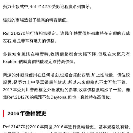
勞力士款式中,Ref.214270受歡迎程度名列前茅。
強烈的市場造就了極高的轉賣價值。
Ref.214270的行情相當穩定。這幾年轉賣價格都維持在定價的八成
左右,這是非常有魅力的價格。
多數知名腕錶在轉賣時,收購價格都會大幅下降,但現在大概只有
Explorer的轉賣價格能穩定維持高價位。
簡潔的外觀能使用在任何場面,也適合搭配西裝,加上性能優、價位較
親民,是勞力士中受眾很廣的款式,所以未來價格也不太可能下跌。
2017年受到川普政權之外匯波動的影響,收購價格微幅漲了一些。雖
然Ref.214270的飆漲不如Daytona,但也一直維持在高價位。
2016年微幅變更
Ref.214270於2010年問世,2016年進行微幅變更。基本規格沒有變,