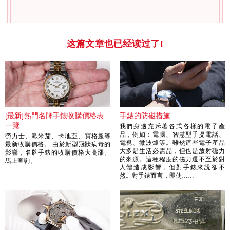
这篇文章也已经读过了!
[最新]熱門名牌手錶收購價格表
手錶的防磁措施
一覽
我們身邊充斥著各式各樣的電子產
品，例如：電腦、智慧型手提電話、
勞力士、歐米茄、卡地亞、寶格麗等
電視、微波爐等。雖然這些電子產品
最新收購價格。 由於新型冠狀病毒的
大多是生活必需品，但也是放射磁力
影響，名牌手錶的收購價格大高漲。
的來源。這種程度的磁力還不至於對
馬上查詢。
人體造成影響，但對手錶來說卻不
然。對手錶而言，即使……