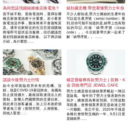
為何您該找鐘錶維修店換電池？
錶扣藏玄機 帶您看懂勞力士年份
當手錶不動、需換電池時，選擇在哪
不少人都知道,勞力士腕錶的生產年份
種店家換電池便十分重要。若小看更
可以從生產序號（serial number）看
換電池這件事，難保將來不會後悔莫
到,但你可能不知道的是,錶帶上也有類
及。通常住家附近的生活百貨或購物
似的印記,叫做「錶帶序號（clasp
商場即可提供這項服務，但仍建議您
code）」。今次就要帶大家一起來了
最好找鐘錶維修店維修。 以下將詳細
解「錶帶序號」。 ……
介紹，為什麼您……
談談今後勞力士行情
確定晉級稀有款勞力士 | 首飾・K
金 回收專門店 JEWEL CAFE
如今全球面臨前所未有的危機。沒
錯，就是COVID-19新冠肺炎。各國為
勞力士總是能在鐘錶業界颳起一陣話
防止疫情擴大，嚴格採取邊境出入的
題旋風。 每年到了勞力士發表新作的
限制，影響人們國際間的交通往來。
前夕，總會因為事前預測、行情波動
因此來日旅客遽減，加上日本政府倡
等因素，使整個業界甚至是錶迷之間
導避免三密（密閉空間、人潮密集、
一片騷動、坐立不安。2020年不僅是
與他人緊密……
各種社會情勢交織的一年，9月1日更
是鐘錶界……