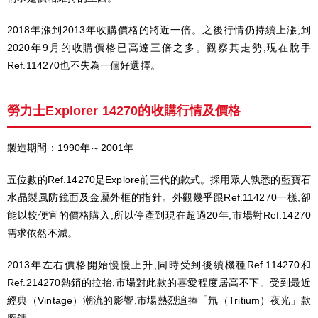
2018年漲到2013年收購價格的將近一倍。之後行情仍持續上漲,到
2020年9月的收購價格已高達三倍之多。觀察其走勢,現在脫手
Ref.114270也不失為一個好選擇。
勞力士Explorer 14270的收購行情及價格
製造期間：1990年～2001年
五位數的Ref.14270是Explore前三代的款式。採用眾人孰悉的藍寶石
水晶製風防鏡面及金屬外框的指針。外觀幾乎跟Ref.114270一樣,卻
能以較便宜的價格購入,所以停產到現在超過20年,市場對Ref.14270
需求依然不減。
2013年左右價格開始慢慢上升,同時受到後續機種Ref.114270和
Ref.214270熱銷的拉抬,市場對此款的喜愛程度居高不下。受到最近
經典（Vintage）潮流的影響,市場熱烈追捧「氚（Tritium）夜光」款
腕錶。