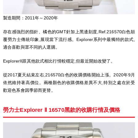
製造期間：2011年～2020年
存在感強烈的指針、橘色的GMT針加上黑邊刻度,Ref.216570白色顛
覆勞力士傳統印象,展現當下流行感。Explorer系列中最獨特的款式,
適合喜歡與眾不同的人選購。
ExplorerII跟其他款式相比行情較穩定,但最近開始改變了。
從2017夏天結束左右,216570白色的收購價格開始上漲。2020年9月
依然維持著高價位。兩種顏色的收購價格差異不大,特別之處在於受
歡迎色系會因季節而更替。
勞力士Explorer Ⅱ 16570黑款的收購行情及價格