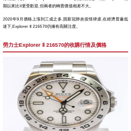
期以來比II更受歡迎,但兩者的轉賣價值相差不大。
2020年9月價格上漲到三成之多,因新冠肺炎疫情肆虐,在經濟普遍低
迷下,Explorer Ⅱ 216570仍擁有高關注度。
勞力士Explorer Ⅱ 216570的收購行情及價格