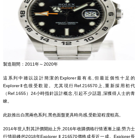
製造期間：2011年～2020年
這系列中雖以設計簡潔的Explorer最有名,但最近個性十足的
ExplorerⅡ也很受歡迎。尤其現行Ref.216570上,重新採用初代
（Ref.1655）24小時指針設計概念,引起不少話題,深獲得人士的青
睞。
此款推出白黑兩色系列,黑色面盤更具時尚感,受歡迎程度較高。
2014年世人對其評價開始上升,2016年收購價格行情逐漸上揚,勞力士
行情巔峰的2018年Explorer Ⅱ 216570價格成長近一成。Explorer長