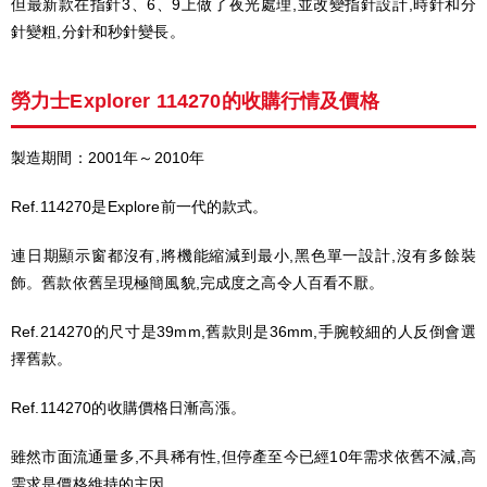
但最新款在指針3、6、9上做了夜光處理,並改變指針設計,時針和分
針變粗,分針和秒針變長。
勞力士Explorer 114270的收購行情及價格
製造期間：2001年～2010年
Ref.114270是Explore前一代的款式。
連日期顯示窗都沒有,將機能縮減到最小,黑色單一設計,沒有多餘裝
飾。舊款依舊呈現極簡風貌,完成度之高令人百看不厭。
Ref.214270的尺寸是39mm,舊款則是36mm,手腕較細的人反倒會選
擇舊款。
Ref.114270的收購價格日漸高漲。
雖然市面流通量多,不具稀有性,但停產至今已經10年需求依舊不減,高
需求是價格維持的主因。