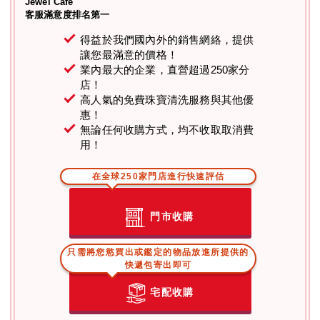
Jewel Cafe
客服滿意度排名第一
得益於我們國內外的銷售網絡，提供
讓您最滿意的價格！
業內最大的企業，直營超過250家分
店！
高人氣的免費珠寶清洗服務與其他優
惠！
無論任何收購方式，均不收取取消費
用！
在全球250家門店進行快速評估
門市收購
只需將您慾買出或鑑定的物品放進所提供的
快遞包寄出即可
宅配收購