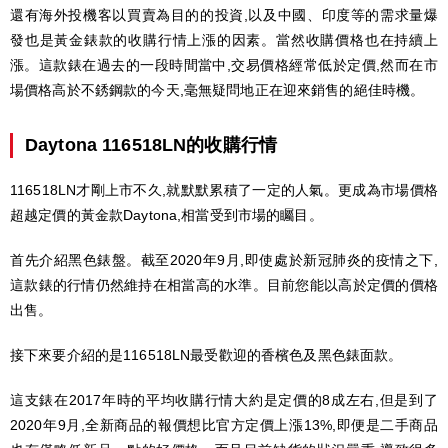
還有海外投機客以買賣為目的的投資,以及中國、印度等的需求量爆
發也是黃金錶款的收購行情上漲的因素。當然收購價格也在持續上
漲。這款錶在過去的一段時間當中,交易價格經常低於定價,然而在市
場價格高於不銹鋼款的今天,毫無疑問地正在迎來銷售的絕佳時機。
Daytona 116518LN的收購行情
116518LN才剛上市不久,就默默累積了一定的人氣。更成為市場價格
超越定價的黃金款Daytona,相當受到市場的矚目。
首先介紹黑色錶盤。截至2020年9月,即使處於新冠肺炎的疫情之下,
這款錶的行情仍然維持在相當高的水準。目前您能以高於定價的價格
出售。
接下來要介紹的是116518LN最受歡迎的香檳色及黑色錶面款。
這支錶在2017年時的平均收購行情大約是定價的8成左右,但是到了
2020年9月,全新商品的報價想比官方定價上漲13%,即便是二手商品