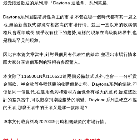
最受錶迷歡迎的系列,非「Daytona 迪通拿」系列莫屬。
Daytona系列君臨著男性為主的市場,不管在哪一個時代都有其一席之
地,無論新舊款式都擁有相當高的市場行情。並且一直以來的收購價
格只會逐年成長,幾乎沒有往下的趨勢,這樣的現象在高級腕錶界中,也
是極為罕見的現象。
因此在本篇文章當中,針對幾個具有代表性的錶款,整理出市場行情來
跟大家分享這個系列的漲幅有多麼驚人。
本文除了116500LN和116520這兩個必備款式以外,也會一一分析貴
金屬款、半金款等各種錶盤的收購價格走勢。Daytona系列的錶款,即
使是同一個世代,在選用色彩和素材方面也會有極大的差異,從這些設
計的差異當中,可以觀察到潮流趨勢的演變。Daytona系列是屹立不搖
的王者,那麼王者中的王者又是哪一款錶呢？
※本文刊載資料為2020年9月時相關錶款的市場行情。