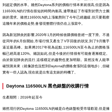
到超定價的水準。雖然Daytona系列的價格行情本來就很高,但是因為
116500LN的行情在很短的時間內衝高,連帶激起了市場對於勞力士腕
錶的需求。雖然116500LN的上漲氣勢到了今年已經趨緩,但只要觀察
這幾年來的價格走勢,會發現整體行情仍在上漲當中。
因為新冠肺炎的影響,2020年1月的時候收購價格曾經一度下滑。不過
從同年的6月份開始,市場行情又產生了V字回復的狀況,到了9月幾乎
逼近最高峰。如果將2017年視為起點,116500LN至今為止的價格漲
幅已經高達120%。雖說如此,但是今後的行情很有可能會逐漸穩定。
由於新冠肺炎的流行,這樣穩定的趨勢也更加明顯。當然沒有人能準
確預測未來（就像誰也沒想到Daytona的價格會漲到這個地步）,但確
實有一些人認為,現在就是出售這支錶的時機了。
Daytona 116500LN 黑色錶盤的收購行情
生產期間：2016年起至今
雖然現行的Daytona 116500LN的確是白色錶盤較受市場歡迎,但是擁