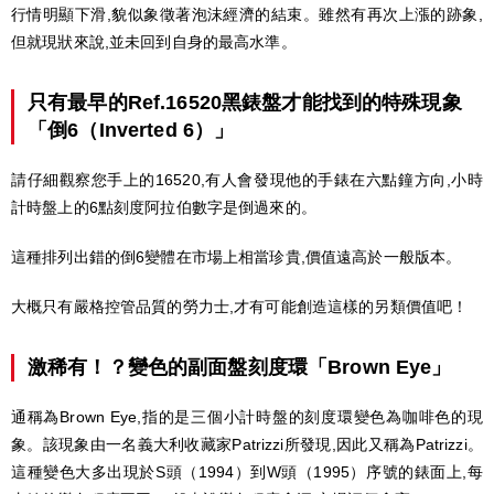
行情明顯下滑,貌似象徵著泡沫經濟的結束。雖然有再次上漲的跡象,
但就現狀來說,並未回到自身的最高水準。
只有最早的Ref.16520黑錶盤才能找到的特殊現象
「倒6（Inverted 6）」
請仔細觀察您手上的16520,有人會發現他的手錶在六點鐘方向,小時
計時盤上的6點刻度阿拉伯數字是倒過來的。
這種排列出錯的倒6變體在市場上相當珍貴,價值遠高於一般版本。
大概只有嚴格控管品質的勞力士,才有可能創造這樣的另類價值吧！
激稀有！？變色的副面盤刻度環「Brown Eye」
通稱為Brown Eye,指的是三個小計時盤的刻度環變色為咖啡色的現
象。該現象由一名義大利收藏家Patrizzi所發現,因此又稱為Patrizzi。
這種變色大多出現於S頭（1994）到W頭（1995）序號的錶面上,每