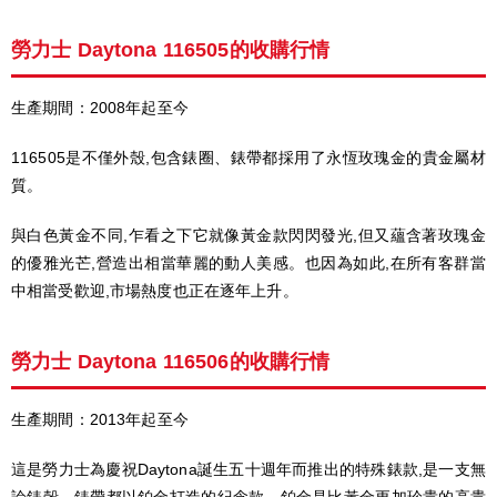
勞力士 Daytona 116505的收購行情
生產期間：2008年起至今
116505是不僅外殼,包含錶圈、錶帶都採用了永恆玫瑰金的貴金屬材
質。
與白色黃金不同,乍看之下它就像黃金款閃閃發光,但又蘊含著玫瑰金
的優雅光芒,營造出相當華麗的動人美感。也因為如此,在所有客群當
中相當受歡迎,市場熱度也正在逐年上升。
勞力士 Daytona 116506的收購行情
生產期間：2013年起至今
這是勞力士為慶祝Daytona誕生五十週年而推出的特殊錶款,是一支無
論錶殼、錶帶都以鉑金打造的紀念款。鉑金是比黃金更加珍貴的高貴