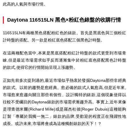
此高的人氣與市場行情。
Daytona 116515LN 黑色×粉紅色錶盤的收購行情
116515LN有兩種黑色搭配粉紅色的錶款。首先是黑底色與三個粉紅
計時盤的搭配。另一款是粉紅底色搭配三個黑色計時盤。
在這兩種配色當中,本來是黑底搭配粉紅計時盤的款式更受到市場青
睞,但是最近市場需求似乎反而逐漸集中於粉紅底色搭配黑色計時盤
的款式,使得它的行情開始呈現上漲趨勢。
正如先前多次提到過的,最近市場似乎熱衷於發掘Daytona那些非經典
的款式。以前的趨勢是愈經典、愈必備的款式人氣愈高,但是近年來,
市場愈來愈趨向關注那些有個性、設計獨特的錶款,這個現象使得以
往較不受矚目的Daytona錶款的市場需求漸趨升高。事實上,近年來像
是理查德米爾(Richard Mille)或是羅杰杜彼(Roger Dubuis)這種能夠
訂製「專屬於我獨一無二」錶款的品牌,受歡迎的程度正在飛躍性地
成長。或許未來,市場將會成為這種獨創錶款的天下！？