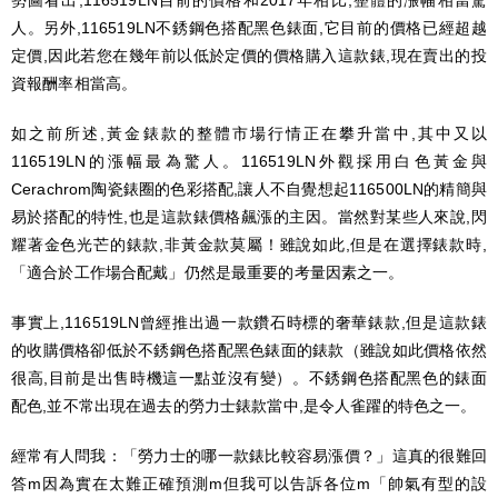
人。另外,116519LN不銹鋼色搭配黑色錶面,它目前的價格已經超越
定價,因此若您在幾年前以低於定價的價格購入這款錶,現在賣出的投
資報酬率相當高。
如之前所述,黃金錶款的整體市場行情正在攀升當中,其中又以
116519LN的漲幅最為驚人。116519LN外觀採用白色黃金與
Cerachrom陶瓷錶圈的色彩搭配,讓人不自覺想起116500LN的精簡與
易於搭配的特性,也是這款錶價格飆漲的主因。當然對某些人來說,閃
耀著金色光芒的錶款,非黃金款莫屬！雖說如此,但是在選擇錶款時,
「適合於工作場合配戴」仍然是最重要的考量因素之一。
事實上,116519LN曾經推出過一款鑽石時標的奢華錶款,但是這款錶
的收購價格卻低於不銹鋼色搭配黑色錶面的錶款（雖說如此價格依然
很高,目前是出售時機這一點並沒有變）。不銹鋼色搭配黑色的錶面
配色,並不常出現在過去的勞力士錶款當中,是令人雀躍的特色之一。
經常有人問我：「勞力士的哪一款錶比較容易漲價？」這真的很難回
答m因為實在太難正確預測m但我可以告訴各位m「帥氣有型的設