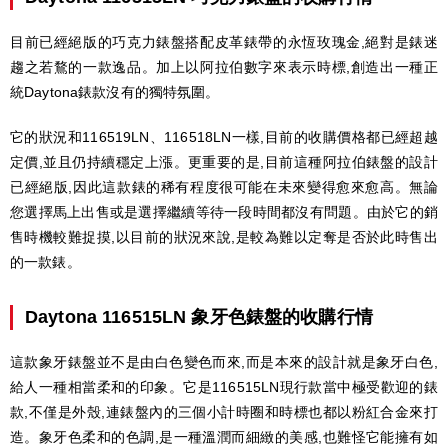
目前已經絕版的巧克力錶盤搭配皮革錶帶的永恆玫瑰金,絕對是錶迷
趨之若鶩的一款逸品。加上以阿拉伯數字來表示時標,創造出一種正
統Daytona錶款沒有的獨特氛圍。
它的狀況和116519LN、116518LN一樣,目前的收購價格都已經超越
定價,並且仍持續穩定上漲。更重要的是,目前這種阿拉伯錶盤的設計
已經絕版,因此這款錶的稀有程度很可能在未來變得愈來愈高。無論
您選擇馬上出售或是選擇繼續等待一段時間都沒有問題。由於它的銷
售時機較難捉摸,以目前的狀況來說,是較為難以定奪是否於此時售出
的一款錶。
Daytona 116515LN 象牙色錶盤的收購行情
這款象牙錶盤並不是由白色變色而來,而是本來的設計就是象牙白色,
給人一種相當柔和的印象。它是116515LN現行款當中極受歡迎的錶
款,不僅是外殼,連錶盤內的三個小計時圈和時標也都以粉紅合金來打
造。象牙色柔和的色調,是一種溫潤而細緻的美感,也難怪它能擁有如