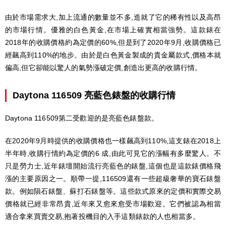
由於市場需求大,加上流通的數量並不多,造就了它的稀有性以及高昂
的市場行情。優雅的白色黃金,在市場上確實相當強勢。這款錶在
2018年的收購價格約為定價的60%,但是到了2020年9月,收購價格已
經飆高到110%的地步。由於是白色黃金製成的貴金屬款式,價格本就
偏高,但它卻能以驚人的氣勢漲破定價,創造出更高的收購行情。
Daytona 116509 亮藍色錶盤的收購行情
Daytona 116509第二受歡迎的是亮藍色錶盤款。
在2020年9月時提供的收購價格也一樣飆高到110%,這支錶在2018上
半年時,收購行情約為定價的6 成,由此可見它的漲幅有多麼驚人。不
只是勞力士,近年錶壇開始流行亮藍色的錶盤,這個也是這款錶價格飛
漲的主要原因之一。順帶一提,116509還有一些超級奢華的寶石錶盤
款。例如隕石錶盤、蘇打石錶盤等。這些款式原來的定價和實際交易
價格就已經非常昂貴,近年來又愈來愈受市場歡迎。它們被認為相當
適合拿來買賣交易,抱著投機目的入手這類錶款的人也相當多。