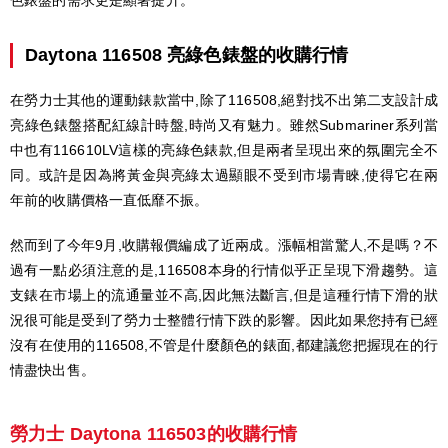
Daytona 116508 亮綠色錶盤的收購行情
在勞力士其他的運動錶款當中,除了116508,絕對找不出第二支設計成
亮綠色錶盤搭配紅線計時盤,時尚又有魅力。雖然Submariner系列當
中也有116610LV這樣的亮綠色錶款,但是兩者呈現出來的氛圍完全不
同。或許是因為將黃金與亮綠太過顯眼不受到市場青睞,使得它在兩
年前的收購價格一直低靡不振。
然而到了今年9月,收購報價編成了近兩成。漲幅相當驚人,不是嗎？不
過有一點必須注意的是,116508本身的行情似乎正呈現下滑趨勢。這
支錶在市場上的流通量並不高,因此無法斷言,但是這種行情下滑的狀
況很可能是受到了勞力士整體行情下跌的影響。因此如果您持有已經
沒有在使用的116508,不管是什麼顏色的錶面,都建議您把握現在的行
情盡快出售。
勞力士 Daytona 116503的收購行情