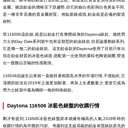
金屬。雖說鉑金的價格呈下跌趨勢,但它的銀白色彩與白色黃金不同,
是一種非常高雅的貴金屬材質。例如新娘戒指,鉑金就是必備的製造
材料。
而116506這款錶,就是以鉑金打造整體錶身的Daytona錶款。雖然勞
力士的Day-Date系列當中也有這類型的鉑金錶款,但若論運動錶系列,
它是獨一無二的鉑金錶款。這支鉑金款的Daytona使用了目前只有出
現在鉑金材質的冰藍色錶面,搭配第一次使用的栗棕色陶瓷錶圈,營造
出一股難以言喻的性感風情。
116506自誕生以來就一直維持著相當高水準的市場行情,不僅如此,它
漲價的狀況在2019年之後更加顯著。再加上生產數量少,更使它成為
勞力士錶當中最為獨樹一格的特殊錶款。
Daytona 116506 冰藍色錶盤的收購行情
剛才有提到,116506冰藍色錶盤原本就擁有極高的人氣,2018年時的
收購行情約為市價的75折。考慮到這支超高級的鉑金材質錶款原先的