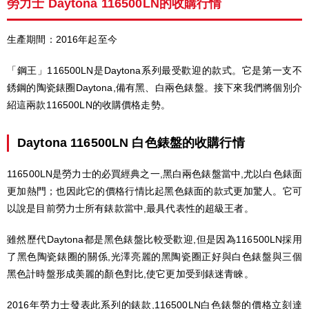
勞力士 Daytona 116500LN的收購行情
生產期間：2016年起至今
「鋼王」116500LN是Daytona系列最受歡迎的款式。它是第一支不
銹鋼的陶瓷錶圈Daytona,備有黑、白兩色錶盤。接下來我們將個別介
紹這兩款116500LN的收購價格走勢。
Daytona 116500LN 白色錶盤的收購行情
116500LN是勞力士的必買經典之一,黑白兩色錶盤當中,尤以白色錶面
更加熱門；也因此它的價格行情比起黑色錶面的款式更加驚人。它可
以說是目前勞力士所有錶款當中,最具代表性的超級王者。
雖然歷代Daytona都是黑色錶盤比較受歡迎,但是因為116500LN採用
了黑色陶瓷錶圈的關係,光澤亮麗的黑陶瓷圈正好與白色錶盤與三個
黑色計時盤形成美麗的顏色對比,使它更加受到錶迷青睞。
2016年勞力士發表此系列的錶款,116500LN白色錶盤的價格立刻達