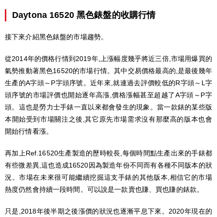
Daytona 16520 黑色錶盤的收購行情
接下來介紹黑色錶盤的市場趨勢。
從2014年的價格行情到2019年,上漲幅度幾乎將近三倍,市場用爆買的
氣勢推動著黑色16520的市場行情。其中交易價格最高的,是最後幾年
生產的A字頭～P字頭序號。近年來,就連過去評價較低的R字頭～L字
頭序號的市場評價也開始逐年高漲,價格漲幅甚至超越了A字頭～P字
頭。這也是勞力士手錶一直以來都會發生的現象。當一款錶的某些版
本開始受到市場關注之後,其它原先市場需求沒有那麼高的版本也會
開始行情看漲。
再加上Ref.16520生產製造的歷時較長,每個時間點生產出來的手錶都
有些微差異,這也造成16520因為製造年份不同而有各種不同版本的狀
況。市場在未來很可能繼續挖掘這支手錶的其他版本,相信它的市場
熱度仍然會持續一段時間。可以說是一款賣也賺、買也賺的錶款。
只是,2018年後半期之後漲價的狀況也逐漸平息下來。2020年現在的