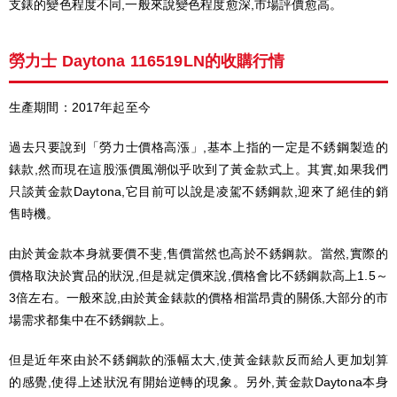
支錶的變色程度不同,一般來說變色程度愈深,市場評價愈高。
勞力士 Daytona 116519LN的收購行情
生產期間：2017年起至今
過去只要說到「勞力士價格高漲」,基本上指的一定是不銹鋼製造的
錶款,然而現在這股漲價風潮似乎吹到了黃金款式上。其實,如果我們
只談黃金款Daytona,它目前可以說是凌駕不銹鋼款,迎來了絕佳的銷
售時機。
由於黃金款本身就要價不斐,售價當然也高於不銹鋼款。當然,實際的
價格取決於實品的狀況,但是就定價來說,價格會比不銹鋼款高上1.5～
3倍左右。一般來說,由於黃金錶款的價格相當昂貴的關係,大部分的市
場需求都集中在不銹鋼款上。
但是近年來由於不銹鋼款的漲幅太大,使黃金錶款反而給人更加划算
的感覺,使得上述狀況有開始逆轉的現象。另外,黃金款Daytona本身