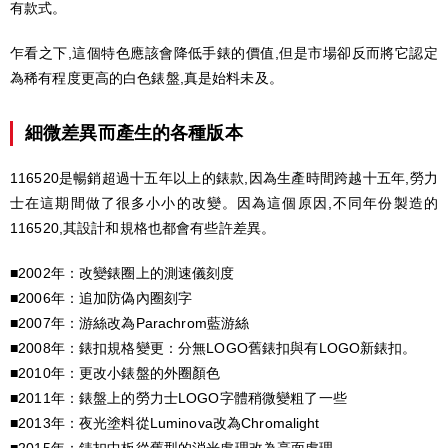
有款式。
乍看之下,這個特色應該會降低手錶的價值,但是市場卻反而將它認定
為稀有程度更高的白色錶盤,真是始料未及。
細微差異而產生的各種版本
116520是暢銷超過十五年以上的錶款,因為生產時間跨越十五年,勞力
士在這期間做了很多小小的改變。因為這個原因,不同年份製造的
116520,其設計和規格也都會有些許差異。
■2002年：改變錶圈上的測速儀刻度
■2006年：追加防偽內圈刻字
■2007年：游絲改為Parachrom藍游絲
■2008年：錶扣規格變更：分無LOGO舊錶扣與有LOGO新錶扣。
■2010年：更改小錶盤的外圈顏色
■2011年：錶盤上的勞力士LOGO字體稍微變粗了一些
■2013年：夜光塗料從Luminova改為Chromalight
■2015年：錶扣中板從舊型的消光處理改為亮面處理