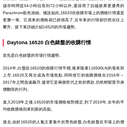
儲存時間從54小時拉長到72小時以外,還採用了抗磁效果更優秀的
Parachrom藍色游絲。雖說如此,16520在收購市場上的價格行情還是
更勝一籌。它原來的價格就已經很高了,近年來的行情卻仍然在往上
攀升。接下來詳細介紹16520的市場趨勢。
Daytona 16520 白色錶盤的收購行情
首先是白色錶盤的市場行情趨勢。
2014年,白盤款16520的收購行情平穩,後來隨著116500LN的發表與
上市,16520又再次成為市場焦點,同時使它的收購價格在2016年～
2017年之間急速飆升,儘管它是兩個世代之前的舊款,仍然輕鬆晉升身
價翻倍的行列。
進入2018年之後,16520的市場價格相對穩定,到了2019年,全年的平
均收購價格則來到新的高點。
過去,由於16520的人氣主要集中於黑色錶盤,白色錶盤在市場上的價