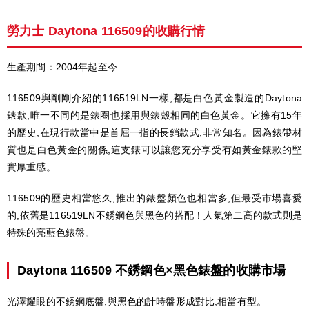
勞力士 Daytona 116509的收購行情
生產期間：2004年起至今
116509與剛剛介紹的116519LN一樣,都是白色黃金製造的Daytona
錶款,唯一不同的是錶圈也採用與錶殼相同的白色黃金。它擁有15年
的歷史,在現行款當中是首屈一指的長銷款式,非常知名。因為錶帶材
質也是白色黃金的關係,這支錶可以讓您充分享受有如黃金錶款的堅
實厚重感。
116509的歷史相當悠久,推出的錶盤顏色也相當多,但最受市場喜愛
的,依舊是116519LN不銹鋼色與黑色的搭配！人氣第二高的款式則是
特殊的亮藍色錶盤。
Daytona 116509 不銹鋼色×黑色錶盤的收購市場
光澤耀眼的不銹鋼底盤,與黑色的計時盤形成對比,相當有型。