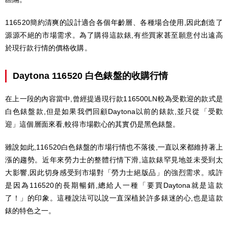
116520簡約清爽的設計適合各個年齡層、各種場合使用,因此創造了
源源不絕的市場需求。為了購得這款錶,有些買家甚至願意付出遠高
於現行款行情的價格收購。
Daytona 116520 白色錶盤的收購行情
在上一段的內容當中,曾經提過現行款116500LN較為受歡迎的款式是
白色錶盤款,但是如果我們回顧Daytona以前的錶款,並只從「受歡
迎」這個層面來看,較得市場歡心的其實仍是黑色錶盤。
雖說如此,116520白色錶盤的市場行情也不落後,一直以來都維持著上
漲的趨勢。近年來勞力士的整體行情下滑,這款錶罕見地並未受到太
大影響,因此切身感受到市場對「勞力士絕版品」的強烈需求。或許
是因為116520的長期暢銷,總給人一種「要買Daytona就是這款
了！」的印象。這種說法可以說一直深植於許多錶迷的心,也是這款
錶的特色之一。