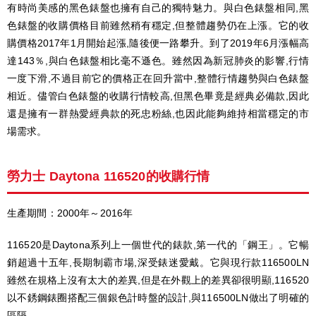
有時尚美感的黑色錶盤也擁有自己的獨特魅力。與白色錶盤相同,黑
色錶盤的收購價格目前雖然稍有穩定,但整體趨勢仍在上漲。它的收
購價格2017年1月開始起漲,隨後便一路攀升。到了2019年6月漲幅高
達143％,與白色錶盤相比毫不遜色。雖然因為新冠肺炎的影響,行情
一度下滑,不過目前它的價格正在回升當中,整體行情趨勢與白色錶盤
相近。儘管白色錶盤的收購行情較高,但黑色畢竟是經典必備款,因此
還是擁有一群熱愛經典款的死忠粉絲,也因此能夠維持相當穩定的市
場需求。
勞力士 Daytona 116520的收購行情
生產期間：2000年～2016年
116520是Daytona系列上一個世代的錶款,第一代的「鋼王」。它暢
銷超過十五年,長期制霸市場,深受錶迷愛戴。它與現行款116500LN
雖然在規格上沒有太大的差異,但是在外觀上的差異卻很明顯,116520
以不銹鋼錶圈搭配三個銀色計時盤的設計,與116500LN做出了明確的
區隔。