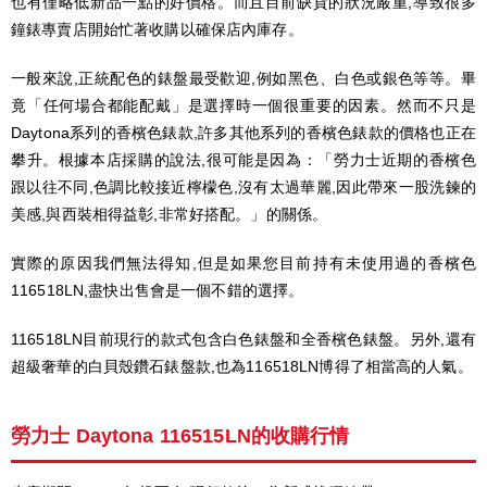
也有僅略低新品一點的好價格。而且目前缺貨的狀況嚴重,導致很多
鐘錶專賣店開始忙著收購以確保店內庫存。
一般來說,正統配色的錶盤最受歡迎,例如黑色、白色或銀色等等。畢
竟「任何場合都能配戴」是選擇時一個很重要的因素。然而不只是
Daytona系列的香檳色錶款,許多其他系列的香檳色錶款的價格也正在
攀升。根據本店採購的說法,很可能是因為：「勞力士近期的香檳色
跟以往不同,色調比較接近檸檬色,沒有太過華麗,因此帶來一股洗鍊的
美感,與西裝相得益彰,非常好搭配。」的關係。
實際的原因我們無法得知,但是如果您目前持有未使用過的香檳色
116518LN,盡快出售會是一個不錯的選擇。
116518LN目前現行的款式包含白色錶盤和全香檳色錶盤。另外,還有
超級奢華的白貝殼鑽石錶盤款,也為116518LN博得了相當高的人氣。
勞力士 Daytona 116515LN的收購行情