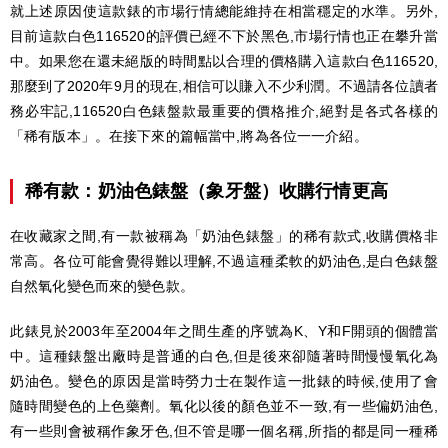
就上述原因使這款錶的市場行情總能維持在相當穩定的水準。另外,
目前這款白色116520的評價已經不下於黑色,市場行情也正在攀升當
中。如果您在還未絕版的時間點以合理的價格購入這款白色116520,
那麼到了2020年9月的現在,相信可以賺入不少利潤。不過請各位讀者
務必牢記,116520白色錶盤款最重要的價格推介,絕對是各式各樣的
「稀有版本」。在接下來的篇幅當中,將為各位一一介紹。
稀有款：奶油色錶盤（象牙盤）收購行情更高
在收藏家之間,有一款被稱為「奶油色錶盤」的稀有款式,收購價格非
常高。各位可能會覺得難以理解,不過這種柔軟的奶油色,是白色錶盤
自然氧化變色而來的變色款。
此錶見於2003年至2004年之間生產的序號為K、Y和F開頭的個體當
中。這種錶盤出廠時是普通的白色,但是後來卻隨著時間慢慢氧化為
奶油色。變色的原因是當時勞力士在製作這一批錶的時候,使用了會
隨時間變色的上色藥劑。氧化以後的顏色並不一致,有一些偏奶油色,
有一些則會被稱作象牙色,但不管是哪一個名稱,所指的都是同一種稀