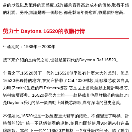
身的狀況以及配件的完整度,或許能夠賣得高於成本的價格,取得不錯
的利潤。另外,無論是哪一個顏色,都是製造年份愈新,收購價格愈高。
勞力士 Daytona 16520的收購行情
生產期間：1988年～2000年
接下來介紹的是兩代之前,也就是第四代的Daytona Ref.16520。
乍看之下,16520與下一代的116520似乎沒有什麼太大的差別。但是
16520最獨特的地方,在於它搭載了Cal.4030機芯,這顆機芯改裝自真
力時(Zenith)生產的El Primero機芯,它是世上首款自動上鏈計時機芯,
堪稱錶壇經典。16520是勞力士唯一一款搭載其他品牌機芯的錶款,也
是Daytona系列的第一款自動上鏈機芯錶款,具有深遠的歷史意義。
不僅如此,16520也是一款經歷重大變革的錶款。不僅變更了時標、計
時盤的設計,統一不銹鋼錶圈的規格,並且也開始使用904鋼來打造品
牌錶款。當然,下一代的116520在規格上也有升級的部分。除了動力