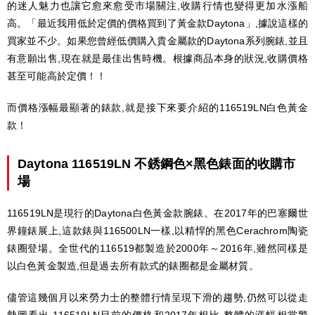
的迷人魅力也讓它愈來愈受市場關注,收購行情也變得更加水漲船
高。「最近我用低於定價的價格買到了黃金款Daytona」,據說這樣的
買家並不少。如果您曾經低價購入貴金屬款的Daytona系列腕錶,並且
有意願出售,現在就是最佳出售時機。根據商品本身的狀況,收購價格
甚至可能高於定價！！
而價格漲幅最顯著的錶款,就是接下來要介紹的116519LN白色黃金
款！
Daytona 116519LN 不銹鋼色×黑色錶面的收購市
場
116519LN是現行的Daytona白色黃金款腕錶。在2017年的巴塞爾世
界鐘錶展上,這款錶與116500LN一樣,以精悍的黑色Cerachrom陶瓷
錶圈登場。全世代的116519都製造於2000年～2016年,雖然同樣是
以白色黃金製造,但是過去所有款式的錶圈都是金屬材質。
儘管這幾個月以來勞力士的整體行情呈現下滑的趨勢,仍然可以從走
勢圖看出,116519LN目前的價格和2017年相比,整體的漲幅相當驚