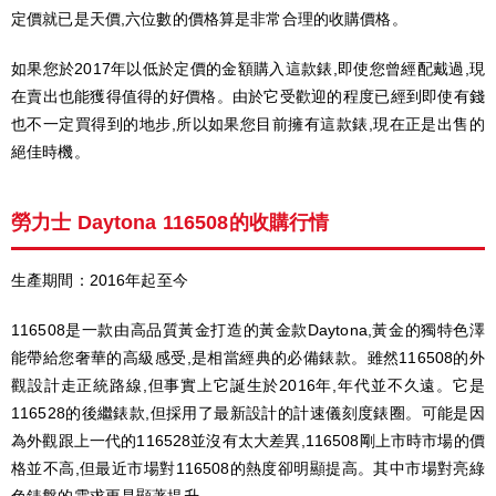
定價就已是天價,六位數的價格算是非常合理的收購價格。
如果您於2017年以低於定價的金額購入這款錶,即使您曾經配戴過,現
在賣出也能獲得值得的好價格。由於它受歡迎的程度已經到即使有錢
也不一定買得到的地步,所以如果您目前擁有這款錶,現在正是出售的
絕佳時機。
勞力士 Daytona 116508的收購行情
生產期間：2016年起至今
116508是一款由高品質黃金打造的黃金款Daytona,黃金的獨特色澤
能帶給您奢華的高級感受,是相當經典的必備錶款。雖然116508的外
觀設計走正統路線,但事實上它誕生於2016年,年代並不久遠。它是
116528的後繼錶款,但採用了最新設計的計速儀刻度錶圈。可能是因
為外觀跟上一代的116528並沒有太大差異,116508剛上市時市場的價
格並不高,但最近市場對116508的熱度卻明顯提高。其中市場對亮綠
色錶盤的需求更是顯著提升。