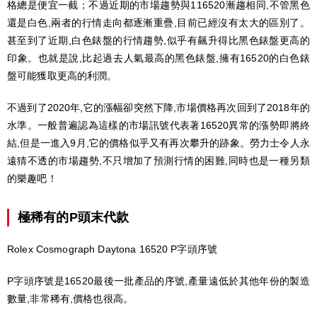
格總是便宜一截；不過近期的市場趨勢與116520漸趨相同,不管黑色
還是白色,兩者的行情走向都逐漸重疊,目前已經沒有太大的區別了。
甚至到了近期,白色錶盤的行情趨勢,似乎有飆升得比黑色錶盤更高的
印象。也就是說,比起過去人氣最高的黑色錶盤,擁有16520的白色錶
盤可能獲取更高的利潤。
不過到了2020年,它的漲幅卻突然下降,市場價格再次回到了2018年的
水準。一般普遍認為這樣的市場訊號代表著16520異常的漲勢即將終
結,但是一進入9月,它的價格似乎又有再次攀升的跡象。勞力士令人永
遠猜不透的市場趨勢,不只增加了預測行情的困難,同時也是一種另類
的樂趣吧！
極稀有的P頭末代款
Rolex Cosmograph Daytona 16520 P字頭序號
P字頭序號是16520最後一批產品的序號,產量遠低於其他年份的製造
數量,非常稀有,價格也很高。