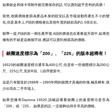
如果錶盒和保卡等附件都完整保存的話,可以賣到超乎意料的高價！
當然,收購價格會因為實品本身的狀況以及市場波動而產生不小的變
化,但是基本上,P頭的價格會比其他年度的錶款高約1.5倍左右。
順帶一提,P頭的前一期生產序號,A頭的價值也在逐漸提升當中,如果您
擁有的手錶是這兩個字頭,應該可以賣到相當高的價格。
錶圈速度標示為「200」、「225」的版本超稀有！
16520的錶圈速度標示通常為400公尺,但是有一些個體標示為200公
尺、225公尺,見於R頭、L頭序號當中。
這是只有製造於1988年～1990年間的個體才具備的特徵,極其稀有,很
少出現在二手市場上。
如果您擁有Daytona 16520,請確認看看錶圈上的速度標示是否為
「200」或「225」,如果是的話,一定能夠估得非常高的價格。