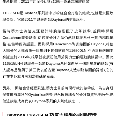
生產期間：2011年起至今(現行款統一為新式橡膠錶帶)
116515LN是Daytona系列當中以粉紅合金打造的錶款,也就是永恆玫
瑰金款。它於2011年以最新款Daytona的姿態誕生。
當時勞力士為這支運動計時腕錶搭配了皮革錶帶,並同時採用
Cerachrom陶瓷錶圈,使它在優雅之餘仍然維持著系列一貫的精悍風
格,在當時蔚為話題。提到採用Cerachrom陶瓷錶圈的Daytona,相信
大部分的人都會第一個想到不銹鋼材質的116500LN,不過這種錶圈本
身誕生於2005年,很早就被廣泛使用於勞力士的運動腕錶當中。因此
116515LN可以說是一款將Daytona系列帶向另一個新境界的錶款(有
人認為是復興了第三代以前古董Daytona人造樹脂錶圈的質感),它的
存在本身就具有相當特殊的意義。
另外,一開始也曾經提到過,勞力士目前將現行款的錶帶統一為自身研
發並擁有專利的Oysterflex錶帶,與永恆玫瑰金的優雅氣質完美融合,也
使這款錶成為代表Daytona系列的人氣錶款之一。
Daytona 116515LN 巧克力錶盤的收購行情