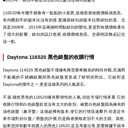
116520每年幾乎都會有一點點的小差異,規格愈新收購價格就愈高。
有內圈刻字的版本比沒有的貴,配備新錶扣的版本比舊錶扣的貴。尤
其是2008年、2015年這兩個時間點錶扣的變化,更是對收購價格產生
了很大的影響。錶扣的設計愈新,收購價格愈高。交易時請務必記住
這一點。
Daytona 116520 黑色錶盤的收購行情
Daytona 116520 黑色錶盤不僅擁有典型賽車腕表的時尚外觀,充滿男
子氣概的不銹鋼錶圈與黑色錶盤更形成了鮮明的對比。它絕對是
Daytona的傑作之一,更是這個系列的人氣基石。
不過,雖然黑色的116520擁有壓倒性的人氣,但從市場行情來看,它的
收購行情和白色錶盤款並沒有太大的差別。確實白色錶盤因為擁有奶
油色錶盤（象牙盤）這個超稀有版本,使它的行情迅速攀升,但是近年
來市場對於白盤／黑盤的評價,仍是兩者價格差別不大的主因。當然,
如果您持有數年前購入的黑色116520,並且考慮出售,那麼根據手錶本