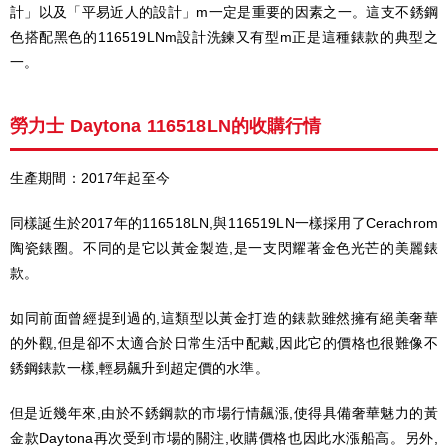
計」以及「平易近人的設計」m一定是重要的因素之一。這支不銹鋼
色搭配黑色的116519LNm設計洗鍊又有型m正是這種錶款的典型之
一。
勞力士 Daytona 116518LN的收購行情
生產期間：2017年起至今
同樣誕生於2017年的116518LN,與116519LN一樣採用了Cerachrom
陶瓷錶圈。不同的是它以黃金製造,是一支閃耀著金色光芒的美麗錶
款。
如同前面曾經提到過的,這類型以黃金打造的錶款雖然擁有絕美奢華
的外觀,但是卻不太適合於日常生活中配戴,因此它的價格也很難像不
銹鋼錶款一樣,輕易飆升到超定價的水準。
但是近幾年來,由於不銹鋼款的市場行情飆漲,使得具備奢華魅力的黃
金款Daytona再次受到市場的關注,收購價格也因此水漲船高。另外,