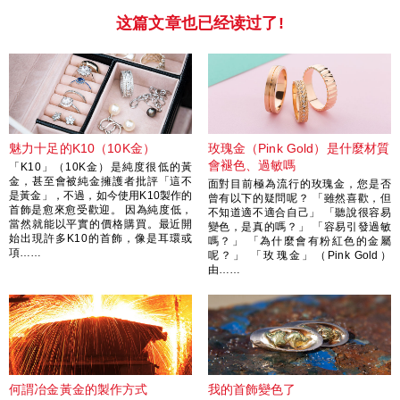
这篇文章也已经读过了!
魅力十足的K10（10K金）
玫瑰金（Pink Gold）是什麼材質
會褪色、過敏嗎
「K10」（10K金）是純度很低的黃
金，甚至會被純金擁護者批評「這不
面對目前極為流行的玫瑰金，您是否
是黃金」，不過，如今使用K10製作的
曾有以下的疑問呢？ 「雖然喜歡，但
首飾是愈來愈受歡迎。 因為純度低，
不知道適不適合自己」 「聽說很容易
當然就能以平實的價格購買。最近開
變色，是真的嗎？」 「容易引發過敏
始出現許多K10的首飾，像是耳環或
嗎？」 「為什麼會有粉紅色的金屬
項……
呢？」 「玫瑰金」（Pink Gold）
由……
何謂冶金黃金的製作方式
我的首飾變色了