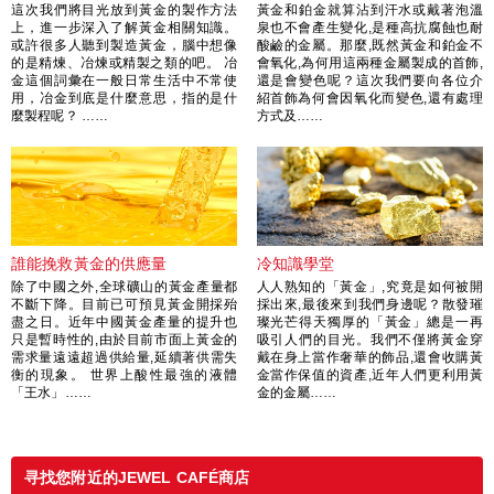
這次我們將目光放到黃金的製作方法
黃金和鉑金就算沾到汗水或戴著泡溫
上，進一步深入了解黃金相關知識。
泉也不會產生變化,是種高抗腐蝕也耐
或許很多人聽到製造黃金，腦中想像
酸鹼的金屬。那麼,既然黃金和鉑金不
的是精煉、冶煉或精製之類的吧。 冶
會氧化,為何用這兩種金屬製成的首飾,
金這個詞彙在一般日常生活中不常使
還是會變色呢？這次我們要向各位介
用，冶金到底是什麼意思，指的是什
紹首飾為何會因氧化而變色,還有處理
麼製程呢？ ……
方式及……
誰能挽救黃金的供應量
冷知識學堂
除了中國之外,全球礦山的黃金產量都
人人熟知的「黃金」,究竟是如何被開
不斷下降。目前已可預見黃金開採殆
採出來,最後來到我們身邊呢？散發璀
盡之日。近年中國黃金產量的提升也
璨光芒得天獨厚的「黃金」總是一再
只是暫時性的,由於目前市面上黃金的
吸引人們的目光。我們不僅將黃金穿
需求量遠遠超過供給量,延續著供需失
戴在身上當作奢華的飾品,還會收購黃
衡的現象。 世界上酸性最強的液體
金當作保值的資產,近年人們更利用黃
「王水」……
金的金屬……
寻找您附近的JEWEL CAFÉ商店