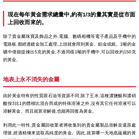
現在每年黃金需求總量中,約有1/3的量其實是從市面
上回收而來的。
除了貴金屬珠寶及飾品之外,電腦、數碼相機等電子產品及手機中的
電路板,都經過鍍金加工處理,上頭就會用到黃金、鉑金或銀。1噸的金
礦中僅能提煉出5克的黃金,不過同樣1噸的手機中,可以回收約150克
的黃金。
地表上永不消失的金屬
由於黃金特有的性質跟石油等資源不同,除了王水,這種濃鹽酸和濃硝
酸按3比1的體積比混合而成的特殊溶液之外,沒有其它任何溶液可以
溶解黃金。而且就算溶解後,也能再回復為黃金。
利用此一特性,貴金屬回收業者將收集到的貴金屬製品溶解並還原處
理後,經過精煉來提取高純度的黃金。因此,就算哪一天地底蘊藏的黃