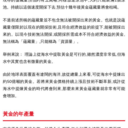
現存的儲藏量預估約有五萬噸,同樣放進泳池中,大約只能裝滿1個泳
池。持續以這個速度開採下去,預估十幾年後黃金蘊藏量將會枯竭。
不過前述所稱的蘊藏量並不包含無法被開採出來的黃金。也就是說蘊
藏量僅限於以現在的開採技術,且符合經濟效益的前提下,能被開採出
來的。以現今技術無法開採,或開採所需成本不符合經濟效益的黃金,
無法稱為「蘊藏量」,只能稱為「資源量」。
舉例來說： 理論上從海水中提取黃金是可行的,雖然濃度非常低,但海
水中其實也含有微量的黃金。
由於地球表面覆蓋有遼闊的海洋,故從總量上來看,可從海水中提煉出
約50億噸的黃金。若將來黃金價格持續上漲且技術不斷革新,或許從
海水中提煉黃金的時代將會到來,那麼未來黃金蘊藏量就非常有可能
會增加。
黃金的年產量