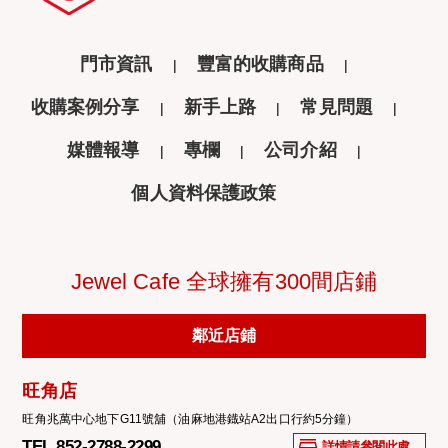
門市資訊
豐富的收購商品
收購案例分享
新手上路
常見問題
媒體報導
專欄
公司介紹
個人資料保護政策
Jewel Cafe 全球擁有300間店鋪
鄰近店鋪
旺角店
旺角兆萬中心地下G11號舖（油麻地港鐡站A2出口行約5分鐘）
TEL 852-2788-2299
詳情請參閱此處