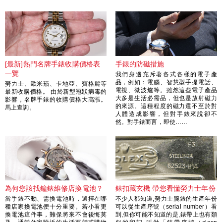
[最新]熱門名牌手錶收購價格表
手錶的防磁措施
一覽
我們身邊充斥著各式各樣的電子產
品，例如：電腦、智慧型手提電話、
勞力士、歐米茄、卡地亞、寶格麗等
電視、微波爐等。雖然這些電子產品
最新收購價格。 由於新型冠狀病毒的
大多是生活必需品，但也是放射磁力
影響，名牌手錶的收購價格大高漲。
的來源。這種程度的磁力還不至於對
馬上查詢。
人體造成影響，但對手錶來說卻不
然。對手錶而言，即使……
為何您該找鐘錶維修店換電池？
錶扣藏玄機 帶您看懂勞力士年份
當手錶不動、需換電池時，選擇在哪
不少人都知道,勞力士腕錶的生產年份
種店家換電池便十分重要。若小看更
可以從生產序號（serial number）看
換電池這件事，難保將來不會後悔莫
到,但你可能不知道的是,錶帶上也有類