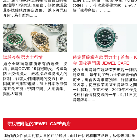
及。通常住家附近的生活百貨或購物
似的印記,叫做「錶帶序號（clasp
商場即可提供這項服務，但仍建議您
code）」。今次就要帶大家一起來了
最好找鐘錶維修店維修。 以下將詳細
解「錶帶序號」。 ……
介紹，為什麼您……
談談今後勞力士行情
確定晉級稀有款勞力士 | 首飾・K
金 回收專門店 JEWEL CAFE
如今全球面臨前所未有的危機。沒
錯，就是COVID-19新冠肺炎。各國為
勞力士總是能在鐘錶業界颳起一陣話
防止疫情擴大，嚴格採取邊境出入的
題旋風。 每年到了勞力士發表新作的
限制，影響人們國際間的交通往來。
前夕，總會因為事前預測、行情波動
因此來日旅客遽減，加上日本政府倡
等因素，使整個業界甚至是錶迷之間
導避免三密（密閉空間、人潮密集、
一片騷動、坐立不安。2020年不僅是
與他人緊密……
各種社會情勢交織的一年，9月1日更
是鐘錶界……
寻找您附近的JEWEL CAFÉ商店
我们的女性员工拥有大量的产品知识，而且评估过程非常迅速，从你来到店里