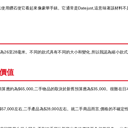
且使用鑽石使它看起來像豪華手錶。它通常是Datejust,這意味著該材
徑為26至28毫米。不同的款式具有不同的大小和變化,所以我認為縮小款
價值
riner的預算應約為$65,000,二手物品的取決於新舊預算應為$35,000
價為$57,000左右,二手產品為$28,000左右。就二手商品而言,價格的