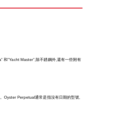
和”Yacht Master”,除不銹鋼外,還有一些附有
ster Perpetual通常是指沒有日期的型號,