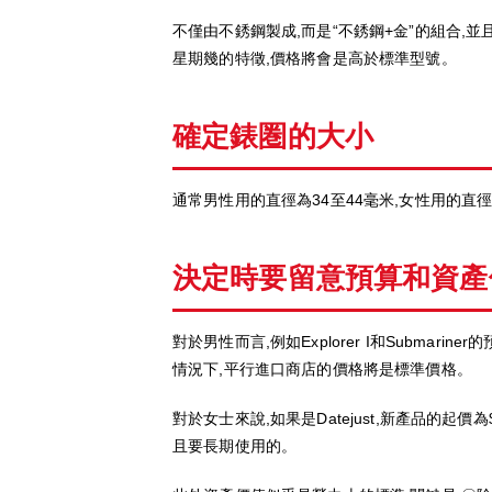
不僅由不銹鋼製成,而是“不銹鋼+金”的組合,並
星期幾的特徵,價格將會是高於標準型號。
確定錶圏的大小
通常男性用的直徑為34至44毫米,女性用的直
決定時要留意預算和資產
對於男性而言,例如Explorer I和Subma
情況下,平行進口商店的價格將是標準價格。
對於女士來說,如果是Datejust,新產品的起
且要長期使用的。