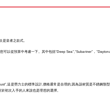
可以說這三款是皇者之款式。
中考慮一下。其中包括“Deep Sea”,“Subariner”，”Daytona” 
just”,這是勞力士的標準設計,價格通常是合理的,因為該材質是不銹鋼類型。Oy
對於初次入手的人來說也是理想的選擇。