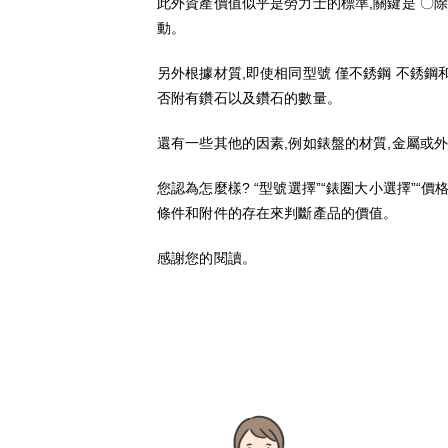
此外資產價值似乎是勞力士的標準,關鍵是 〇
動。
另外根據材質,即使相同型號 僅不銹鋼 不銹鋼和
否附有鑽石以及鑽石的數量。
還有一些其他的因素,例如錶盤的材質,金屬或
您認為怎麼樣? “型號選擇”“錶圏大小選擇”
條件和附件的存在來判斷產品的價值。
感謝您的閱讀。