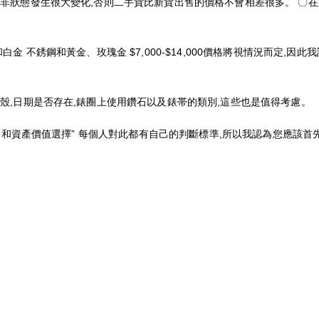
除非狀態發生很大變化,否則二手貨比新貨出售的價格不會相差很多。 〇在
白金 不銹鋼和黃金、玫瑰金 $7,000-$14,000價格將視情況而定,
外殼,日期是否存在,錶圈上使用鑽石以及錶帯的類別,這些也是值得考慮。
“價格和資產價值選擇” 每個人對此都有自己的判斷標準,所以我認為您應該