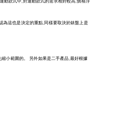
運動款式中,對運動款式的需求相對較高,價格浮
因此我認為這也是決定的重點,同樣要取決於錶盤上是
首先縮小範圍的。 另外如果是二手產品,最好根據