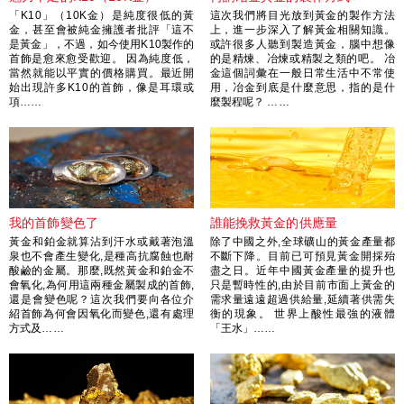
「K10」（10K金）是純度很低的黃
這次我們將目光放到黃金的製作方法
金，甚至會被純金擁護者批評「這不
上，進一步深入了解黃金相關知識。
是黃金」，不過，如今使用K10製作的
或許很多人聽到製造黃金，腦中想像
首飾是愈來愈受歡迎。 因為純度低，
的是精煉、冶煉或精製之類的吧。 冶
當然就能以平實的價格購買。最近開
金這個詞彙在一般日常生活中不常使
始出現許多K10的首飾，像是耳環或
用，冶金到底是什麼意思，指的是什
項……
麼製程呢？ ……
我的首飾變色了
誰能挽救黃金的供應量
黃金和鉑金就算沾到汗水或戴著泡溫
除了中國之外,全球礦山的黃金產量都
泉也不會產生變化,是種高抗腐蝕也耐
不斷下降。目前已可預見黃金開採殆
酸鹼的金屬。那麼,既然黃金和鉑金不
盡之日。近年中國黃金產量的提升也
會氧化,為何用這兩種金屬製成的首飾,
只是暫時性的,由於目前市面上黃金的
還是會變色呢？這次我們要向各位介
需求量遠遠超過供給量,延續著供需失
紹首飾為何會因氧化而變色,還有處理
衡的現象。 世界上酸性最強的液體
方式及……
「王水」……