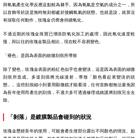
與氧氣產生化學反應這點較為棘手。因為氧氣是空氣的成分之一，所
以首飾等於說是無時無刻都處於接觸氧氣的狀態。也就是說，就算沒
有採取任何動作，玫瑰金仍舊會持續氧化。
不過近期的玫瑰金珠寶已增添防氧化加工的處理，因此氧化速度較
慢，與以往的玫瑰金製品相比，現在較不容易變色。
「褪色」是因為表面的細微刮痕所導致
除了變色，玫瑰金表面的粉紅色似乎也會變淡，這是因為表面的細微
刮痕所造成。多道刮痕將光線漫射，導致「顏色看起來變淡的狀
態」。這些刮痕細小到要用顯微鏡才能看清，任何首飾都無法避免因
為長年使用而產生的刮痕，不過大多可透過修理或維護將刮痕完全去
除。
「剝落」是鍍膜製品會碰到的狀況
玫瑰金歷經長年的使用，可能會產生僅部分露出不同顏色的情況。如