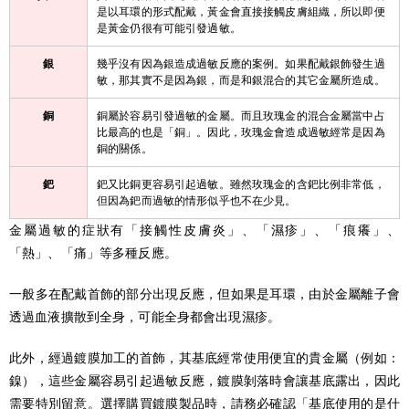
是以耳環的形式配戴，黃金會直接接觸皮膚組織，所以即便
是黃金仍很有可能引發過敏。
銀
幾乎沒有因為銀造成過敏反應的案例。如果配戴銀飾發生過
敏，那其實不是因為銀，而是和銀混合的其它金屬所造成。
銅
銅屬於容易引發過敏的金屬。而且玫瑰金的混合金屬當中占
比最高的也是「銅」。因此，玫瑰金會造成過敏經常是因為
銅的關係。
鈀
鈀又比銅更容易引起過敏。雖然玫瑰金的含鈀比例非常低，
但因為鈀而過敏的情形似乎也不在少見。
金屬過敏的症狀有「接觸性皮膚炎」、「濕疹」、「痕癢」、
「熱」、「痛」等多種反應。
一般多在配戴首飾的部分出現反應，但如果是耳環，由於金屬離子會
透過血液擴散到全身，可能全身都會出現濕疹。
此外，經過鍍膜加工的首飾，其基底經常使用便宜的貴金屬（例如：
鎳），這些金屬容易引起過敏反應，鍍膜剝落時會讓基底露出，因此
需要特別留意。選擇購買鍍膜製品時，請務必確認「基底使用的是什