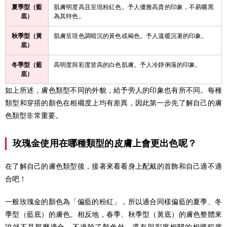
夏季型（藍
肌膚明度高且呈現粉紅色。予人優雅高貴的印象，不易曬黑
底）
為其特色。
秋季型（黃
肌膚呈現色調暗沉的黃色或褐色。予人溫暖沉著的印象。
底）
冬季型（藍
高明度與彩度皆高的白色肌膚。予人冷靜俐落的印象。
底）
如上所述，膚色類型不同的外貌，給予旁人的印象也有所不同。每種
類型和穿搭的顏色在相襯度上均有差異，因此第一步先了解自己的膚
色類型非常重要。
玫瑰金使用在哪種類型的皮膚上會更出色呢？
在了解自己的膚色類型後，接著來看看身上配戴的首飾和自己適不適
合吧！
一般玫瑰金的顏色為「偏藍的粉紅」，所以適合同樣偏藍的夏季、冬
季型（藍底）的膚色。相反地，春季、秋季型（黃底）的膚色整體來
說就不是那麼適合。不過除了顏色外，還有與彩度相關的相襯程度