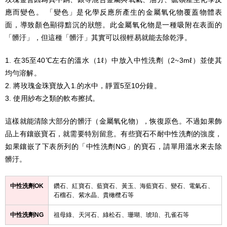
應而變色。 「變色」是化學反應所產生的金屬氧化物覆蓋物體表
面，導致顏色顯得黯沉的狀態。此金屬氧化物是一種吸附在表面的
「髒汙」，但這種「髒汙」其實可以很輕易就能去除乾淨。
1. 在35至40℃左右的溫水（1ℓ）中放入中性洗劑（2~3mℓ）並使其
均勻溶解。
2. 將玫瑰金珠寶放入1.的水中，靜置5至10分鐘。
3. 使用紗布之類的軟布擦拭。
這樣就能清除大部分的髒汙（金屬氧化物），恢復原色。不過如果飾
品上有鑲嵌寶石，就需要特別留意。有些寶石不耐中性洗劑的強度，
如果鑲嵌了下表所列的「中性洗劑NG」的寶石，請單用溫水來去除
髒汙。
中性洗劑OK
鑽石、紅寶石、藍寶石、黃玉、海藍寶石、變石、電氣石、
石榴石、紫水晶、貴橄欖石等
中性洗劑NG
祖母綠、天河石、綠松石、珊瑚、琥珀、孔雀石等