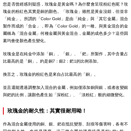
您是否曾經感到疑惑，玫瑰金是黃金嗎？為什麼會呈現粉紅色呢？玫
瑰金的粉紅色其實是銅的顏色。「玫瑰金」雖然是黃金沒錯，但並非
「純金」。所謂的「Color Gold」是由「純金」與「其它金屬」混合
製作而成的「合金」，即為「Color Gold」的一種。與黃金混合的金
屬稱為「混合金屬」何種金屬與黃金混合，金屬的成色多少？這些因
素均會使顏色產生變化。
玫瑰金是在純金中添加「銅」、「銀」、「鈀」所製作，其中含量占
比最高的是「銅」。約是銅7：銀2：鈀1的比例添加。
換言之，玫瑰金的粉紅色是來自占比最高的「銅」。
並且還能透過調整加入混合的金屬，例如僅添加銅與銀，或者改變銀
與鈀的比例，讓顏色產生如「深粉紅」、「淡粉紅」般的細微變化。
玫瑰金的耐久性：其實很耐用呦！
作為混合金屬使用的銅、銀、鈀在抵抗變形、刮痕等傷害時，各有不