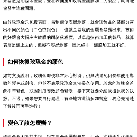
果基底是用鎳等金屬，並在表面施加玫瑰金鍍膜加工的製品，就可能
會發生這種問題。
由於玫瑰金只包覆表面，當刮痕使表層剝落，就會讓飾品的某部分露
出不同的顏色（白色或銀色），也就是基底的金屬會暴露出來。技術
的好壞會大幅左右鍍膜的耐剝落程度。以卓越技術加工的製品，就算
表層是鍍上去的，但極不容易剝落，因此絕非「鍍膜加工就不好」
如何恢復玫瑰金的顏色
如前文所說明，玫瑰金即使非常細心對待，仍無法避免因長年使用導
致的變色或刮痕。但並不表示玫瑰金無法長久使用。若您的玫瑰金首
飾不幸變色，或因刮痕導致顏色變淡，接下來就要介紹恢復原狀的訣
竅。不過，如果您要自行處理，有些地方還請多加留意，務必先清楚
了解後再著手進行！
變色了該怎麼辦？
玫瑰金會因為其中銅、銀等混合金屬與氧氣、油分、硫磺產生化學反