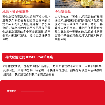
地球的黃金蘊藏量
冷知識學堂
黃金為稀有資源,現在還剩下多少呢？
人人熟知的「黃金」,究竟是如何被開
還有多久我們便會面臨黃金枯竭的情
採出來,最後來到我們身邊呢？散發璀
況？至今為止,人類已經開採出多少黃
璨光芒得天獨厚的「黃金」總是一再
金呢？這次,我們將以至今已開採的黃
吸引人們的目光。我們不僅將黃金穿
金總量及還剩餘多少黃金蘊藏量,這兩
戴在身上當作奢華的飾品,還會收購黃
個部分來進行說明。 迄今已開採的黃
金當作保值的資產,近年人們更利用黃
金總……
金的金屬……
寻找您附近的JEWEL CAFÉ商店
我们的女性员工拥有大量的产品知识，而且评估过程非常迅速，从你来到店里
到你付款，只需10分钟！我们有一个快速评估过程。如果你对快速评估和咨询
感兴趣，我们建议你到我们的商店去看看!
搜索商店