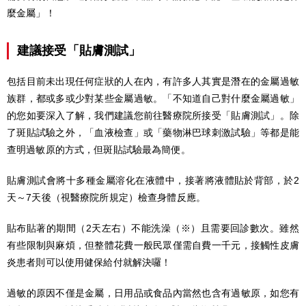
麼金屬」！
建議接受「貼膚測試」
包括目前未出現任何症狀的人在內，有許多人其實是潛在的金屬過敏
族群，都或多或少對某些金屬過敏。「不知道自己對什麼金屬過敏」
的您如要深入了解，我們建議您前往醫療院所接受「貼膚測試」。除
了斑貼試驗之外，「血液檢查」或「藥物淋巴球刺激試驗」等都是能
查明過敏原的方式，但斑貼試驗最為簡便。
貼膚測試會將十多種金屬溶化在液體中，接著將液體貼於背部，於2
天～7天後（視醫療院所規定）檢查身體反應。
貼布貼著的期間（2天左右）不能洗澡（※）且需要回診數次。雖然
有些限制與麻煩，但整體花費一般民眾僅需自費一千元，接觸性皮膚
炎患者則可以使用健保給付就解決囉！
過敏的原因不僅是金屬，日用品或食品內當然也含有過敏原，如您有