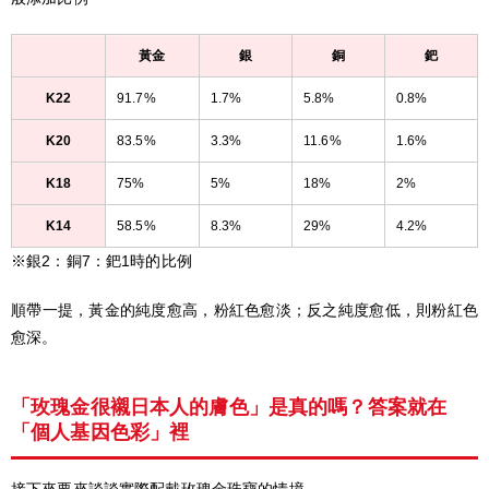
黃金
銀
銅
鈀
K22
91.7%
1.7%
5.8%
0.8%
K20
83.5%
3.3%
11.6%
1.6%
K18
75%
5%
18%
2%
K14
58.5%
8.3%
29%
4.2%
※銀2：銅7：鈀1時的比例
順帶一提，黃金的純度愈高，粉紅色愈淡；反之純度愈低，則粉紅色
愈深。
「玫瑰金很襯日本人的膚色」是真的嗎？答案就在
「個人基因色彩」裡
接下來要來談談實際配戴玫瑰金珠寶的情境。