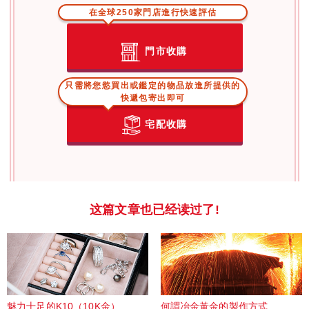
在全球250家門店進行快速評估
門市收購
只需將您慾買出或鑑定的物品放進所提供的
快遞包寄出即可
宅配收購
这篇文章也已经读过了!
魅力十足的K10（10K金）
何謂冶金黃金的製作方式