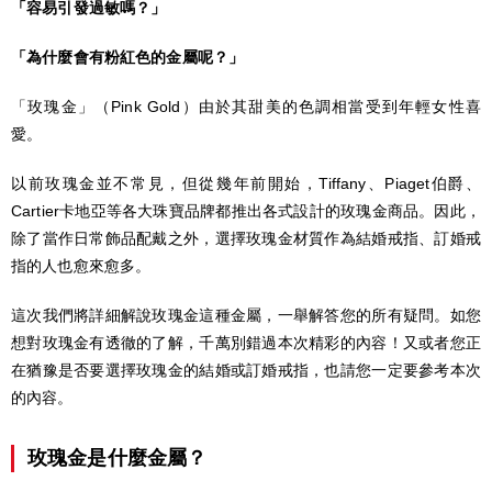
「容易引發過敏嗎？」
「為什麼會有粉紅色的金屬呢？」
「玫瑰金」（Pink Gold）由於其甜美的色調相當受到年輕女性喜
愛。
以前玫瑰金並不常見，但從幾年前開始，Tiffany、Piaget伯爵、
Cartier卡地亞等各大珠寶品牌都推出各式設計的玫瑰金商品。因此，
除了當作日常飾品配戴之外，選擇玫瑰金材質作為結婚戒指、訂婚戒
指的人也愈來愈多。
這次我們將詳細解說玫瑰金這種金屬，一舉解答您的所有疑問。如您
想對玫瑰金有透徹的了解，千萬別錯過本次精彩的內容！又或者您正
在猶豫是否要選擇玫瑰金的結婚或訂婚戒指，也請您一定要參考本次
的內容。
玫瑰金是什麼金屬？