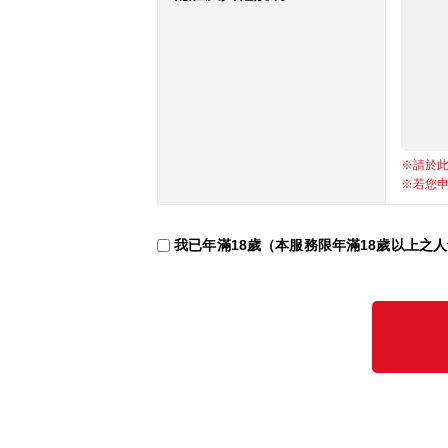
※請於
※若您
我已年滿18歲（本服務限年滿18歲以上之