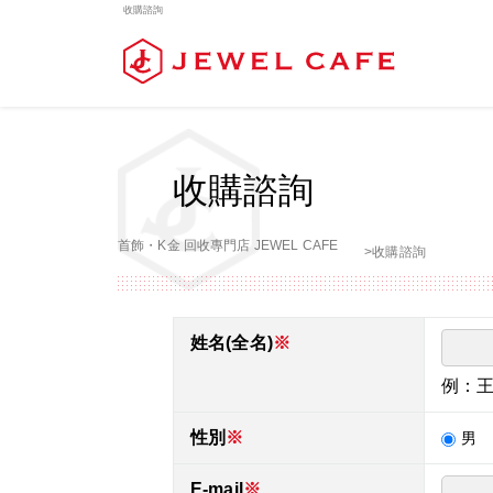
收購諮詢
收購諮詢
首飾・K金 回收專門店 JEWEL CAFE
>
收購諮詢
姓名(全名)
※
例：
性別
※
男
E-mail
※