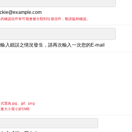
kie@example.com
後的確認信件有可能會被分類到垃圾信件，敬請協助確認。
輸入錯誤之情況發生，請再次輸入一次您的E-mail
需為 jpg、gif、png
案大小需小於5MB