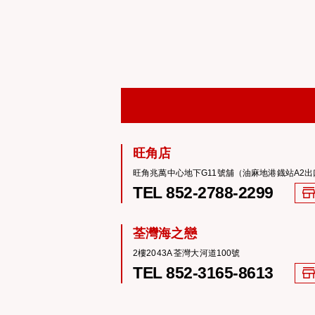
旺角店
旺角兆萬中心地下G11號舖（油麻地港鐡站A2出
TEL 852-2788-2299
荃灣海之戀
2樓2043A 荃灣大河道100號
TEL 852-3165-8613