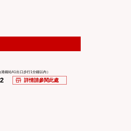
北角港鐵站A1出口步行1分鐘以內）
22
詳情請參閱此處