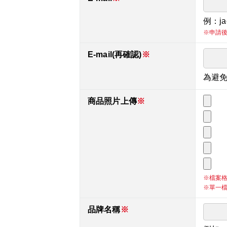
例：jac
※申請
E-mail(再確認)
※
為避免
商品照片上傳
※
※檔案格式
※單一檔
品牌名稱
※