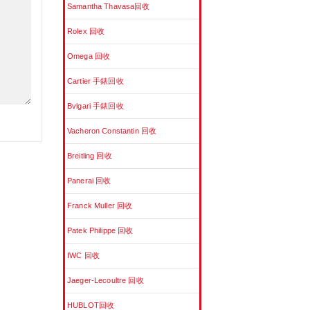
Samantha Thavasa回收
Rolex 回收
Omega 回收
Cartier 手錶回收
Bvlgari 手錶回收
Vacheron Constantin 回收
Breitling 回收
Panerai 回收
Franck Muller 回收
Patek Philippe 回收
IWC 回收
Jaeger-Lecoultre 回收
HUBLOT回收