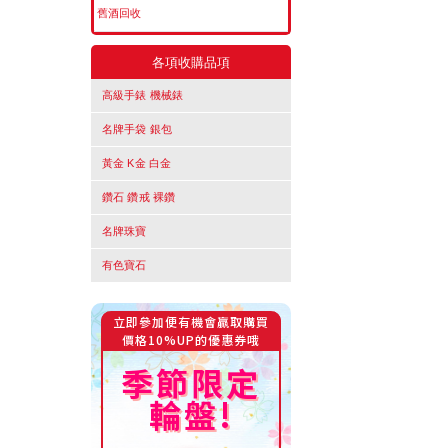
舊酒回收
各項收購品項
高級手錶 機械錶
名牌手袋 銀包
黃金 K金 白金
鑽石 鑽戒 裸鑽
名牌珠寶
有色寶石
立即參加便有機會贏取購買
價格10%UP的優惠券哦
季節限定
輪盤!