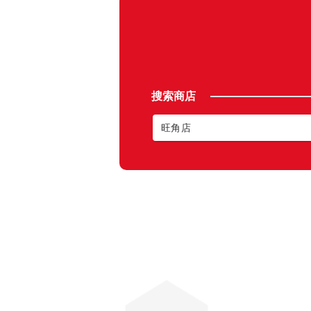
搜索商店
旺角店