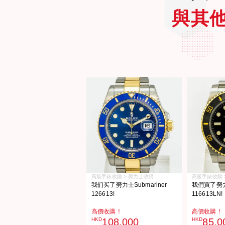
與其
高級手錶收購 > 勞力士收購
高級手錶收購 
我们买了勞力士Submariner
我們買了勞力士
126613!
116613LN!
高價收購！
高價收購！
HKD
108,000
HKD
85,0