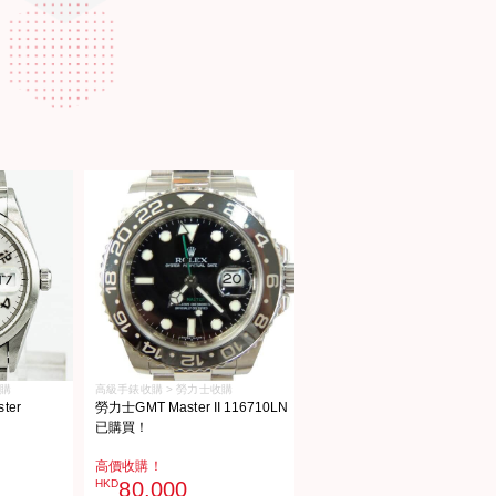
收購
高級手錶收購 > 勞力士收購
er
勞力士GMT Master II 116710LN
已購買！
高價收購！
HKD
80,000