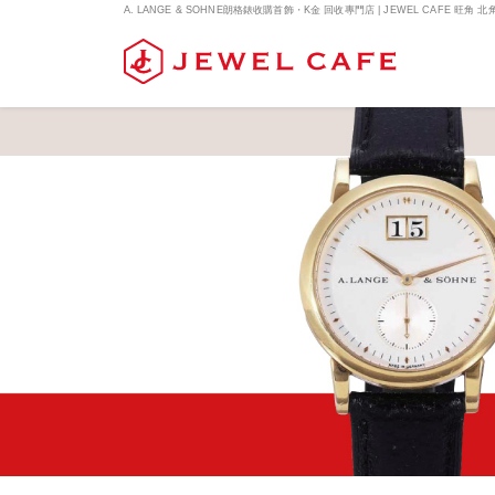
A. LANGE & SOHNE朗格錶收購首飾・K金 回收專門店 | JEWEL CAFE 旺角 北