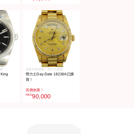
收購
高級手錶收購 > 勞力士收購
King
勞力士Day-Date 18238A已購
買！
高價收購！
HKD
90,000