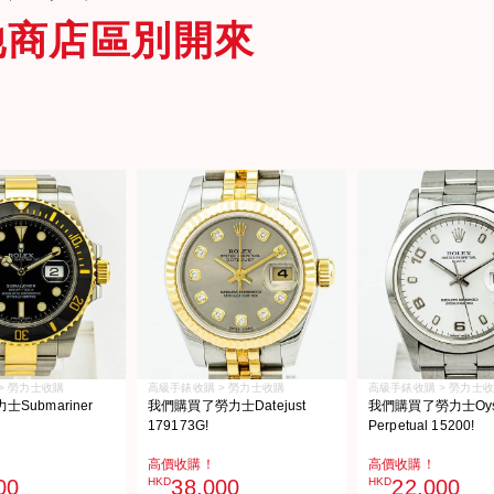
他商店區別開來
> 勞力士收購
高級手錶收購 > 勞力士收購
高級手錶收購 > 勞力士
Submariner
我們購買了勞力士Datejust
我們購買了勞力士Oyst
179173G!
Perpetual 15200!
高價收購！
高價收購！
00
HKD
38,000
HKD
22,000