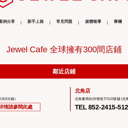
案例分享
新手上路
常見問題
媒體報導
專欄
Jewel Cafe 全球擁有300間店鋪
鄰近店鋪
北角店
行約5分鐘）
北角書局街28號地下G10號舖 (
TEL 852-2415-51
詳情請參閱此處