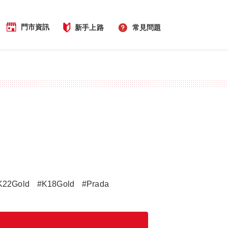
門市資訊
新手上路
常見問題
K22Gold
#K18Gold
#Prada