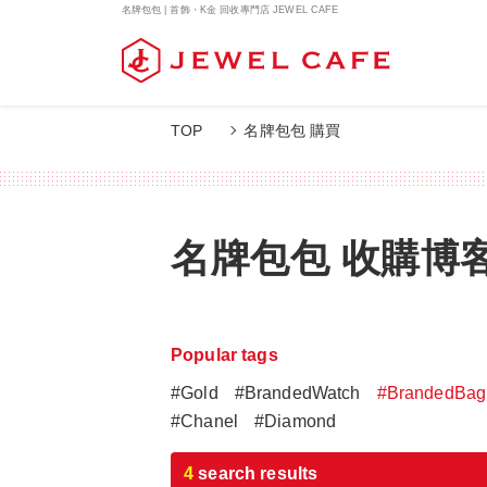
名牌包包 | 首飾・K金 回收專門店 JEWEL CAFE
名牌包包 購買
TOP
名牌包包 收購博
Popular tags
#Gold
#BrandedWatch
#BrandedBag
#Chanel
#Diamond
4
search results