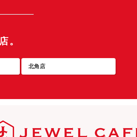
店。
北角店