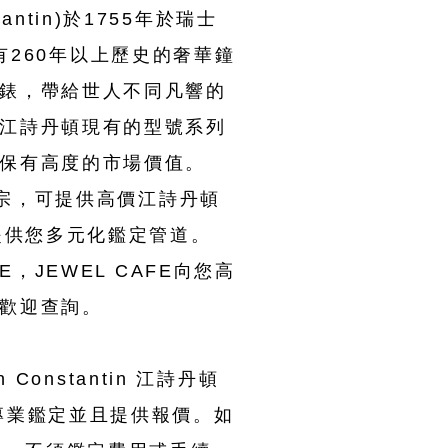
ntin)於1755年於瑞士
已經擁有260年以上歷史的奢華鐘
錶，帶給世人不同凡響的
江詩丹頓現有的型號系列
保有高度的市場價值。
大宗，可提供高價江詩丹頓
提供您多元化鑑定管道。
，JEWEL CAFE向您高
歡迎查詢。
onstantin 江詩丹頓
專業鑑定並且提供報價。如