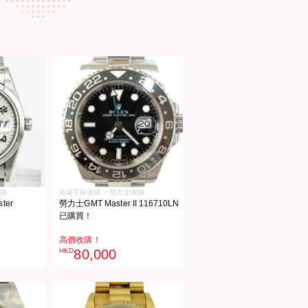
收購
高級手錶收購 > 勞力士收購
er
勞力士GMT Master II 116710LN
已購買！
高價收購！
HKD
80,000