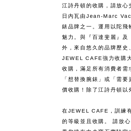
江詩丹頓的收購，請放心交給JE
日內瓦由Jean-Marc V
錶品牌之一。運用以陀飛
魅力。與『百達斐麗』及
外，來自悠久的品牌歷史
JEWEL CAFE強力
收購，滿足所有消費者需
「想替換腕錶」或「需要資金
價收購！除了江詩丹頓以
在JEWEL CAFE，訓練
的等級並且收購。 請放