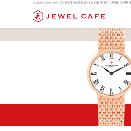
Vacheron Constantin 江詩丹頓手錶收購首飾・K金 回收專門店 | JEWEL CAFE 