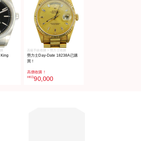
收購
高級手錶收購 > 勞力士收購
King
勞力士Day-Date 18238A已購
買！
高價收購！
HKD
90,000