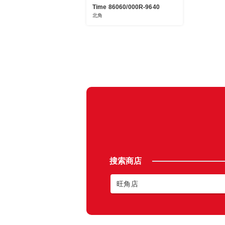
Time 86060/000R-9640
北角
搜索商店
旺角店