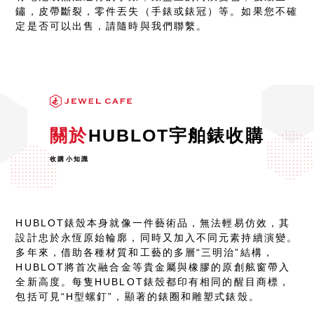
鏽，皮帶斷裂，零件丟失（手錶或錶冠）等。如果您不確
定是否可以出售，請隨時與我們聯繫。
關於
HUBLOT宇舶錶收購
收購小知識
HUBLOT錶殼本身就像一件藝術品，無法輕易仿效，其
設計忠於永恆原始輪廓，同時又加入不同元素持續演變。
多年來，借助各種材質和工藝的多層“三明治”結構，
HUBLOT將首次融合金等貴金屬與橡膠的原創舷窗帶入
全新高度。每隻HUBLOT錶殼都印有相同的醒目商標，
包括可見“H型螺釘”，顯著的錶圈和雕塑式錶殼。