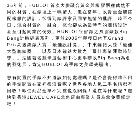
35年前，HUBLOT首次大膽融合黃金與橡膠兩種截然不
同的材質，在錶壇上一鳴驚人，但在當年，以貴重金屬搭
配橡膠的設計，卻得到錶評家及同業無情的批評，時至今
日，混合材質的「融合」概念卻成為最時尚的腕錶設計，
甚至引起同業的仿效。HUBLOT宇舶錶之風雲錶款Big
Bang計時碼表系列，更於2005年榮獲日內瓦Grand
Prix高級鐘錶大賞「最佳設計獎」、中東鐘錶大獎「最佳
大型腕錶獎」、以及日本鐘錶大賞之「最佳專業運動時計
獎」。法國著名龐畢度藝術中心更舉辦以Big Bang為名
的藝術展，肯定HUBLOT為手錶之美學先驅者。
您有閒置的手錶不知道該如何處理嗎？是否會覺得將不用
的手錶閒置在家裡很浪費呢？世界各地人氣二手名錶都有
回收！即使商品盒單不完整也沒關係！還在等什麼呢？趕
快到香港JEWEL CAFE北角店由專業人員為您免費鑑定
吧！