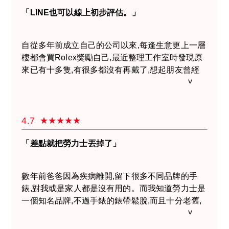
找有沒有不要的東西可以帶到Jewel Cafe 出售,而
女兒不要的名牌包包,下次都會帶去Jewel Cafe 鑑
「LINE也可以線上初步評估。」
定呀。
自從多年前成立自己的公司以來,每逢生意更上一層
樓都會買Rolex獎勵自己,最近整理工作室時發現原
來已有十多隻,有很多都沒有再戴了,想起朋友曾經
提過去Jewel Cafe賣錶的事便在網上搜尋了一下。
本來只想在Jewel Cafe的網站看一下有沒有回收價
可參考,竟意外地發現他們可以進行網路收購諮詢,
我挑了四隻Rolex試著問價格,隔天已收到Jewel
4.7
Cafe的回覆,價錢非常不錯,幾個步驟便可以得到大
約價格,真的很方便。其中兩隻我真的不會再戴了,
「差點就把勞力士丟掉了」
所以我即時打電話到Jewel Cafe分店確認他們的營
業時間,電話中的店員知道我打算星期六會過去還親
數年前爸爸因為疾病離開,留下很多不同品牌的手
切地提醒我星期六可能比較忙,我當刻立即覺得很貼
錶,對我或是家人都是沒有用的。而我知道勞力士是
心!當天去到Jewel Cafe店員已知道大概情況,專業
一個知名品牌,不過手錶的錶帶鬆脫,而且十分老舊,
精準的檢查並決定了價錢,期間又像朋友一樣和我聊
心想還可以換到現金嗎?某天在街上收到宣傳面紙
天,令第一次賣錶的我覺得很舒服毫無壓力。謝謝店
知道附近的Jewel Cafe可以回收,我便回家帶去鑑定