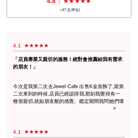
4.8
（
47
总评论)
4.1
「店員專業又親切的服務！絕對會推薦給我有需求
的朋友！」
今次是我第二次去Jewel Cafe 出售K金首飾了,當第
二次來到的時候,店員已經認得我,那刻我覺得有一
種很親切,就如朋友般的感覺。鑑定期間我問她們壞
了的勞力士手錶可以回收嗎?剛巧包包裡有1隻舊勞
力士手錶,想不到可以即時鑑定估價,我很驚訝原來
壞掉的手錶也能出售,謝謝您們!這次的過程還聊到
日常生活的鎖碎事,讓我很開心和滿意。回家都要找
4.1