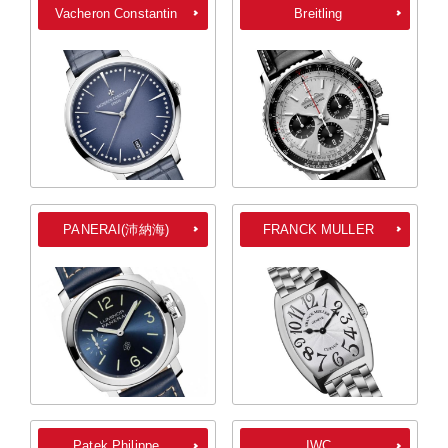
Vacheron Constantin
Breitling
PANERAI(沛納海)
FRANCK MULLER
Patek Philippe
IWC