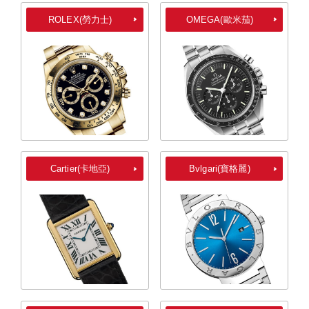
ROLEX(勞力士)
OMEGA(歐米茄)
Cartier(卡地亞)
Bvlgari(寶格麗)