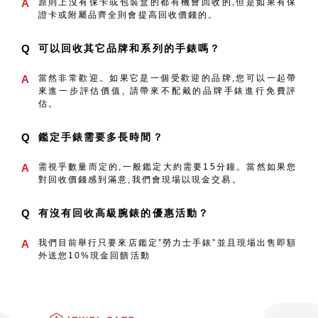
A
原則上沒有保卡或包裝盒的都有機會回收的,但是如果有保
證卡或附屬品齊全則會提高回收價錢的。
Q
可以回收其它品牌和系列的手錶嗎？
A
當然非常歡迎。如果它是一個受歡迎的品牌,您可以一起帶
來進一步評估價值, 請帶來不配戴的品牌手錶進行免費評
估。
Q
鑑定手錶需要多長時間？
A
需視乎數量而定的,一般鑑定大約需要15分鐘。當然如果您
對回收價錢感到滿意,我們會現場以現金交易。
Q
有沒有回收高級腕錶的優惠活動？
A
我們目前舉行只要來店鑑定”勞力士手錶”並且現場出售即額
外送您10%現金回饋活動