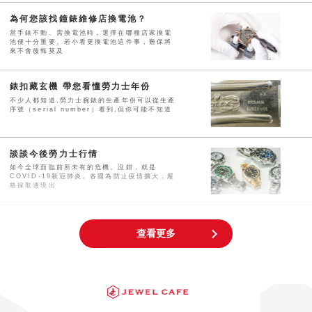
為何您該找鐘錶維修店換電池？
當手錶不動、需換電池時，選擇在哪種店家換電
池便十分重要。若小看更換電池這件事，難保將
來不會後悔莫及
錶扣藏玄機 帶您看懂勞力士年份
不少人都知道,勞力士腕錶的生產年份可以從生產
序號（serial number）看到,但你可能不知道
談談今後勞力士行情
如今全球面臨前所未有的危機。沒錯，就是
COVID-19新冠肺炎。各國為防止疫情擴大，嚴
格採取邊境出
確定晉級稀有款勞力士 | 首飾・K金 回
查看更多
收專門店 JEWEL CAFE
勞力士總是能在鐘錶業界颳起一陣話題旋風。 每
年到了勞力士發表新作的前夕，總會因為事前預
測、行情波動
為何勞力士Daytona 116500LN價格