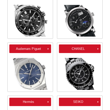
Audemars Piguet
CHANEL
Hermès
SEIKO