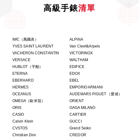
高級手錶
清單
IWC（萬國表）
ALPINA
YVES SAINT LAURENT
Van Cleef&Arpels
VACHERON CONSTANTIN
VICTORINOX
VERSACE
WALTHAM
HUBLOT（宇舶）
EDIFICE
ETERNA
EDOX
EBERHARD
EBEL
HERMES
EMPORIO ARMANI
OCEANUS
AUDEMARS PIGUET （愛彼）
OMEGA（歐米茄）
ORIENT
ORIS
GAGA MILANO
CASIO
CARTIER
Calvin Klein
GUCCI
CVSTOS
Grand Seiko
Christian Dior
CREDOR