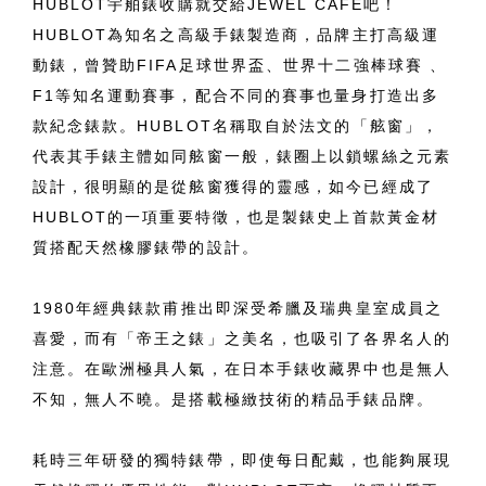
HUBLOT宇舶錶收購就交給JEWEL CAFE吧！
HUBLOT為知名之高級手錶製造商，品牌主打高級運
動錶，曾贊助FIFA足球世界盃、世界十二強棒球賽 、
F1等知名運動賽事，配合不同的賽事也量身打造出多
款紀念錶款。HUBLOT名稱取自於法文的「舷窗」，
代表其手錶主體如同舷窗一般，錶圈上以鎖螺絲之元素
設計，很明顯的是從舷窗獲得的靈感，如今已經成了
HUBLOT的一項重要特徵，也是製錶史上首款黃金材
質搭配天然橡膠錶帶的設計。
1980年經典錶款甫推出即深受希臘及瑞典皇室成員之
喜愛，而有「帝王之錶」之美名，也吸引了各界名人的
注意。在歐洲極具人氣，在日本手錶收藏界中也是無人
不知，無人不曉。是搭載極緻技術的精品手錶品牌。
耗時三年研發的獨特錶帶，即使每日配戴，也能夠展現