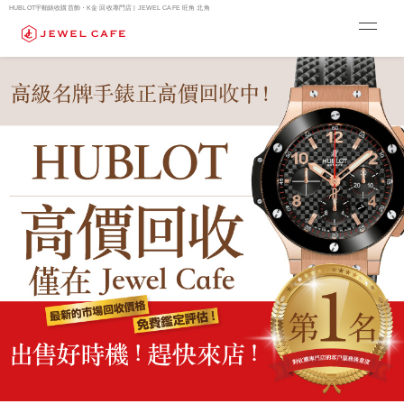
HUBLOT宇舶錶收購首飾・K金 回收專門店 | JEWEL CAFE 旺角 北角