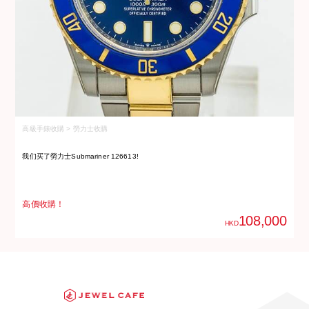
高級手錶收購 > 勞力士收購
高
我们买了勞力士Submariner 126613!
我
高價收購！
高
108,000
HKD