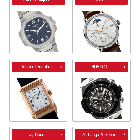
Jaeger-Lecoultre
HUBLOT
Tag Heuer
A. Lange & Sohne