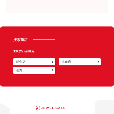
員親切的服務,下次我都會再選擇Jewel Cafe的! 謝
了。當時我還以為店員是一位男士,後來才發現原來
謝你們!
是女士來的,Jewel Cafe 的店員很親切有禮,給我一
種安心的感覺,我也不知道手錶是甚麼型號,看著店
員逐一步驟鑑定,她會詳細講解讓我知道,最後還估
出我期望的3倍價錢,家裡還有很多其它遺物,稍後整
理後會再帶到Jewel Cafe 鑑定。
搜索商店
查找您附近的商店。
旺角店
北角店
荃灣