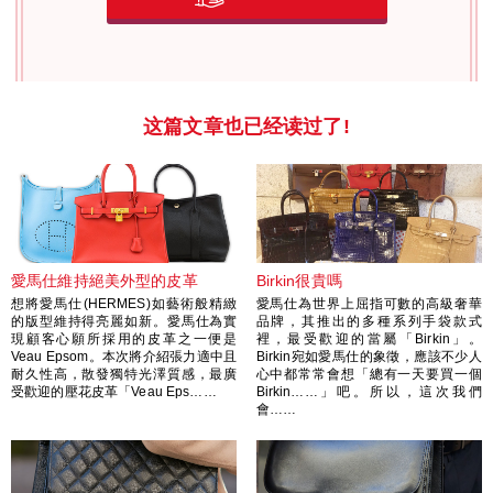
这篇文章也已经读过了!
愛馬仕維持絕美外型的皮革
Birkin很貴嗎
想將愛馬仕(HERMES)如藝術般精緻
愛馬仕為世界上屈指可數的高級奢華
的版型維持得亮麗如新。愛馬仕為實
品牌，其推出的多種系列手袋款式
現顧客心願所採用的皮革之一便是
裡，最受歡迎的當屬「Birkin」。
Veau Epsom。本次將介紹張力適中且
Birkin宛如愛馬仕的象徵，應該不少人
耐久性高，散發獨特光澤質感，最廣
心中都常常會想「總有一天要買一個
受歡迎的壓花皮革「Veau Eps……
Birkin……」吧。所以，這次我們
會……