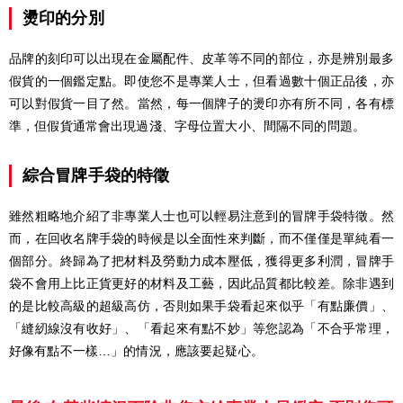
燙印的分別
品牌的刻印可以出現在金屬配件、皮革等不同的部位，亦是辨別最多
假貨的一個鑑定點。即使您不是專業人士，但看過數十個正品後，亦
可以對假貨一目了然。當然，每一個牌子的燙印亦有所不同，各有標
準，但假貨通常會出現過淺、字母位置大小、間隔不同的問題。
綜合冒牌手袋的特徵
雖然粗略地介紹了非專業人士也可以輕易注意到的冒牌手袋特徵。然
而，在回收名牌手袋的時候是以全面性來判斷，而不僅僅是單純看一
個部分。終歸為了把材料及勞動力成本壓低，獲得更多利潤，冒牌手
袋不會用上比正貨更好的材料及工藝，因此品質都比較差。除非遇到
的是比較高級的超級高仿，否則如果手袋看起來似乎「有點廉價」、
「縫紉線沒有收好」、「看起來有點不妙」等您認為「不合乎常理，
好像有點不一樣…」的情況，應該要起疑心。