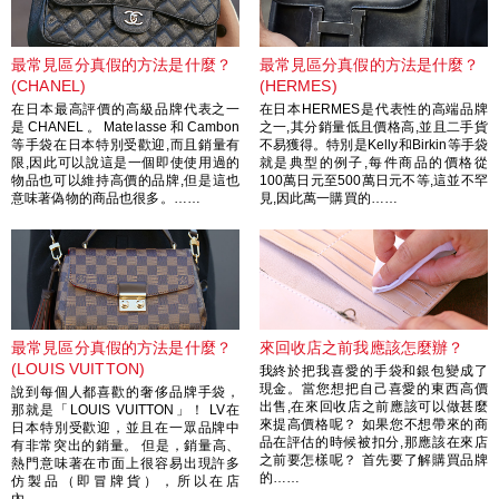
最常見區分真假的方法是什麼？
最常見區分真假的方法是什麼？
(CHANEL)
(HERMES)
在日本最高評價的高級品牌代表之一
在日本HERMES是代表性的高端品牌
是CHANEL。Matelasse和Cambon
之一,其分銷量低且價格高,並且二手貨
等手袋在日本特別受歡迎,而且銷量有
不易獲得。特別是Kelly和Birkin等手袋
限,因此可以說這是一個即使使用過的
就是典型的例子,每件商品的價格從
物品也可以維持高價的品牌,但是這也
100萬日元至500萬日元不等,這並不罕
意味著偽物的商品也很多。……
見,因此萬一購買的……
最常見區分真假的方法是什麼？
來回收店之前我應該怎麼辦？
(LOUIS VUITTON)
我終於把我喜愛的手袋和銀包變成了
現金。當您想把自己喜愛的東西高價
說到每個人都喜歡的奢侈品牌手袋，
出售,在來回收店之前應該可以做甚麼
那就是「LOUIS VUITTON」！ LV在
來提高價格呢？ 如果您不想帶來的商
日本特別受歡迎，並且在一眾品牌中
品在評估的時候被扣分,那應該在來店
有非常突出的銷量。 但是，銷量高、
之前要怎樣呢？ 首先要了解購買品牌
熱門意味著在市面上很容易出現許多
的……
仿製品（即冒牌貨），所以在店
內……