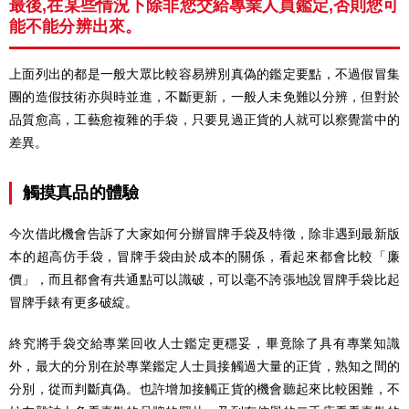
最後,在某些情況下除非您交給專業人員鑑定,否則您可
能不能分辨出來。
上面列出的都是一般大眾比較容易辨別真偽的鑑定要點，不過假冒集
團的造假技術亦與時並進，不斷更新，一般人未免難以分辨，但對於
品質愈高，工藝愈複雜的手袋，只要見過正貨的人就可以察覺當中的
差異。
觸摸真品的體驗
今次借此機會告訴了大家如何分辦冒牌手袋及特徵，除非遇到最新版
本的超高仿手袋，冒牌手袋由於成本的關係，看起來都會比較「廉
價」，而且都會有共通點可以識破，可以毫不誇張地說冒牌手袋比起
冒牌手錶有更多破綻。
終究將手袋交給專業回收人士鑑定更穩妥，畢竟除了具有專業知識
外，最大的分別在於專業鑑定人士員接觸過大量的正貨，熟知之間的
分別，從而判斷真偽。也許增加接觸正貨的機會聽起來比較困難，不