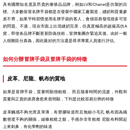
具有國際知名度及昂貴的奢侈品品牌，例如LV和Chanel是仿製的目
標。大多數假冒名牌手袋都是在發展中國家工廠製造，縫紉和質量參
差不齊，如果平時習慣使用名牌手袋的客人，會很容易發現很多可笑
的問題。不過，現在市面上出現縫紉完美，仿真度極高的超級高仿A
貨，即使各品牌不斷更新防偽技術，冒牌集團亦緊追其後。由於一般
人很難區分真偽，因此最好的方法還是尋求專業人員進行評估。
如何分辦冒牌手袋及冒牌手袋的特徵
皮革、尼龍、帆布的質地
如果是冒牌手袋，質量明顯很粗糙… 而且隨著時間的流逝，外觀和
質量與正貨的差異會愈來愈明顯，下列是比較容易分辨的特徵
皮革觸感不夠光滑及單薄，有塑膠味道而且無細小毛孔 帆布因為織
數密度不夠的關係，線條粗糙之餘，手感亦非常粗糙 尼龍布料聞起
上來刺鼻，有化學劑的味道