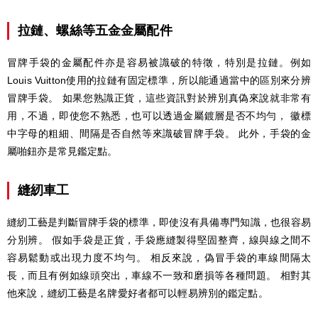
拉鏈、螺絲等五金金屬配件
冒牌手袋的金屬配件亦是容易被識破的特徵，特別是拉鏈。例如
Louis Vuitton使用的拉鏈有固定標準，所以能通過當中的區別來分辨
冒牌手袋。 如果您熟識正貨，這些資訊對於辨別真偽來說就非常有
用，不過，即使您不熟悉，也可以透過金屬鍍層是否不均勻， 徽標
中字母的粗細、間隔是否自然等來識破冒牌手袋。 此外，手袋的金
屬啪鈕亦是常見鑑定點。
縫紉車工
縫紉工藝是判斷冒牌手袋的標準，即使沒有具備專門知識，也很容易
分別辨。 假如手袋是正貨，手袋應縫製得堅固整齊，線與線之間不
容易鬆動或出現力度不均勻。 相反來說，偽冒手袋的車線間隔太
長，而且有例如線頭突出，車線不一致和磨損等各種問題。 相對其
他來說，縫紉工藝是名牌愛好者都可以輕易辨別的鑑定點。