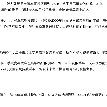
買到。一般人要想用定價在正規店買到Birkin，幾乎是不可能的任務。如
生額外的費用，所以大多數手袋的售價，會比定價再貴上許多。
的漲幅非常大。就拿鴕鳥皮來說，相較於2000年現在早已超過當時的定價，
ile系列所使用的稀有鱷魚皮，預計會愈來愈難取得，故這類材質的Birkin，可
」
n現在求過於供，二手市場上交易價格超過原定價，所以不少人視購買Birkin
，現在在二手買賣專賣店也能以很好的價格出售。20年前的手袋，現在居然
Birkin的價值依然持續看漲，所以未來還有機會用更高的價格出售。
產價值，這20年來價格快速上漲，今後依然持續看漲。綜合前述幾項觀點來看