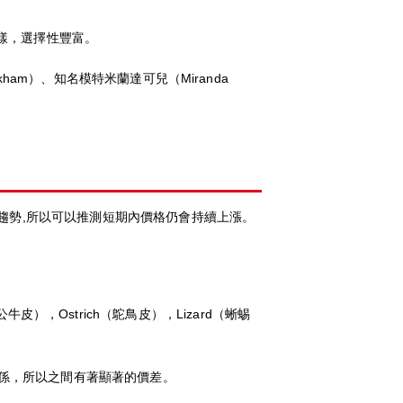
質多樣，選擇性豐富。
ham）、知名模特米蘭達可兒（Miranda
趨勢,所以可以推測短期內價格仍會持續上漲。
小公牛皮），Ostrich（鴕鳥皮），Lizard（蜥蜴
的關係，所以之間有著顯著的價差。