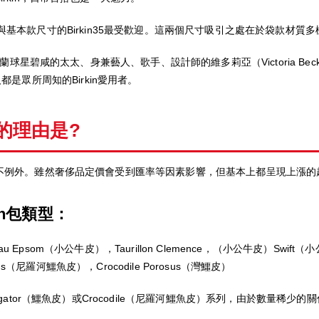
n25，與基本款尺寸的Birkin35最受歡迎。這兩個尺寸吸引之處在於袋款材
蘭球星碧咸的太太、身兼藝人、歌手、設計師的維多莉亞（Victoria Beck
等人都是眾所周知的Birkin愛用者。
漲的理由是?
不例外。雖然奢侈品定價會受到匯率等因素影響，但基本上都呈現上漲的
in包類型：
u Epsom（小公牛皮），Taurillon Clemence，（小公牛皮）Swift（
ticus（尼羅河鱷魚皮），Crocodile Porosus（灣鱷皮）
gator（鱷魚皮）或Crocodile（尼羅河鱷魚皮）系列，由於數量稀少