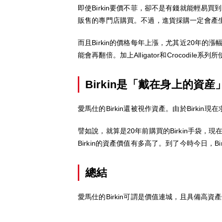
即使Birkin要價不菲，卻不是有錢就能輕易
販售的專門店購買。不過，進貨採購一定會產
而且Birkin的價格每年上漲，尤其近20年
能會再翻倍。加上Alligator和Crocod
Birkin是「戴在身上的資産
愛馬仕的Birkin還被視作資產。由於Birki
譬如說，就算是20年前購買的Birkin手袋
Birkin的資產價值有多高了。到了今時今日，
總結
愛馬仕的Birkin可謂是價值連城，且具備高資