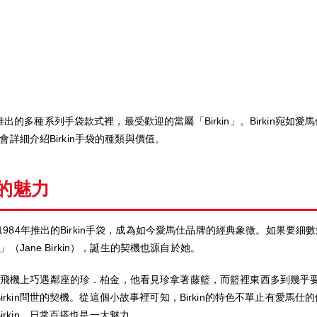
的多種系列手袋款式裡，最受歡迎的當屬「Birkin」。Birkin宛如
會詳細介紹Birkin手袋的種類與價值。
n的魅力
984年推出的Birkin手袋，成為如今愛馬仕品牌的經典象徵。如果要細數
（Jane Birkin），誕生的契機也源自於她。
umas）在飛機上巧遇鄰座的珍．柏金，他看見珍拿著藤籃，而籃裡東西多到
rkin問世的契機。從這個小故事裡可知，Birkin的特色不單止有愛馬
rkin，日常百搭也是一大魅力。