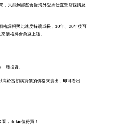
此一來，只能到那些會從海外愛馬仕直營店採購及
若價格調幅照此速度持續成長，10年、20年後可
預見未來價格將會急遽上漲。
作為一種投資。
能以高於當初購買價的價格來賣出，即可看出
，Birkin值得買！