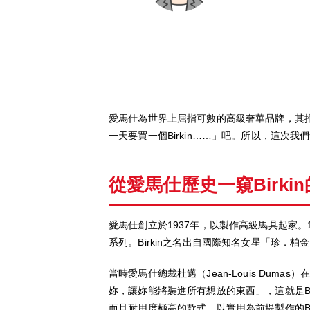
愛馬仕為世界上屈指可數的高級奢華品牌，其推出
一天要買一個Birkin……」吧。所以，這次我們
從愛馬仕歷史一窺Birki
愛馬仕創立於1937年，以製作高級馬具起家。1
系列。Birkin之名出自國際知名女星「珍．柏金」
當時愛馬仕總裁杜邁（Jean-Louis D
妳，讓妳能將裝進所有想放的東西」，這就是Bi
而且耐用度極高的款式。以實用為前提製作的Bi