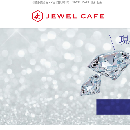
裸鑽收購首飾・K金 回收專門店 | JEWEL CAFE 旺角 北角