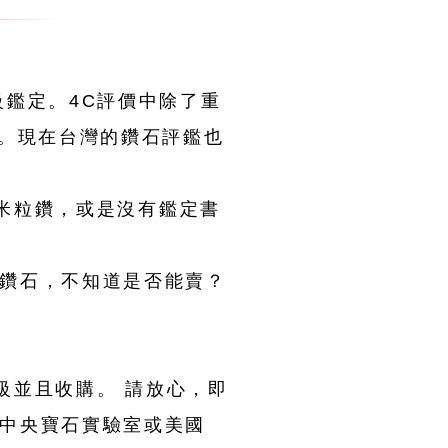
級鑑定。4C評價中除了重
準。現在台灣的鑽石評鑑也
的米粒鑽，或是沒有鑑定書
鑽石，不知道是否能賣？
等級並且收購。 請放心，即
中央寶石實驗室或美國