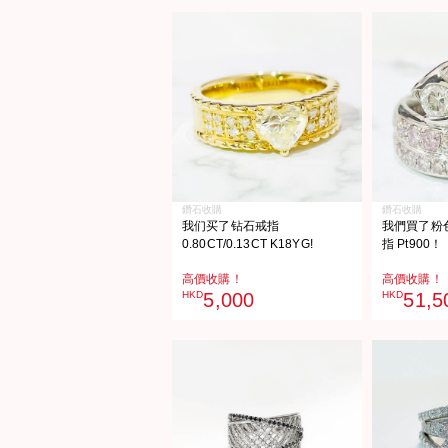
鑽石收購
鑽石收購
我们买了钻石戒指
我們買了粉色鑽
0.80CT/0.13CT K18YG!
指 Pt900！
高價收購！
高價收購！
HKD
5,000
HKD
51,5