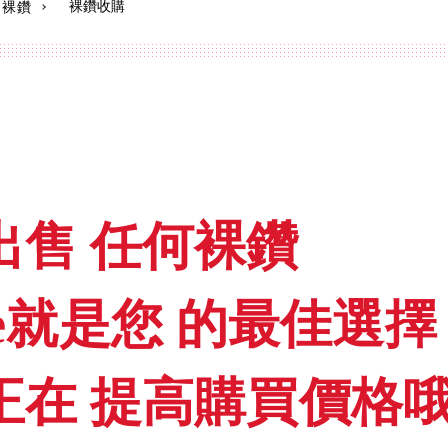
裸鑽收購
 裸鑽
出售
任何裸鑽
afe就是您
的最佳選擇
正在
提高購買價格