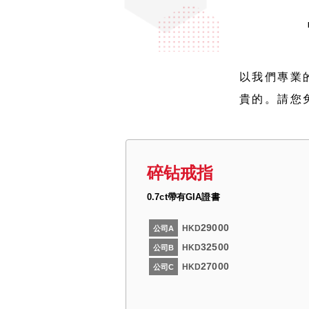
以我們專業
貴的。請您
碎钻戒指
0.7ct帶有GIA證書
29000
HKD
公司A
32500
HKD
公司B
27000
HKD
公司C