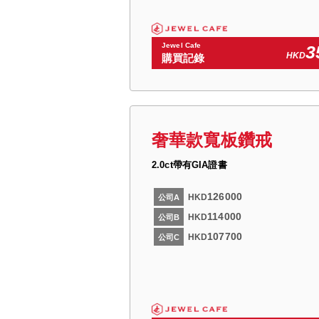
Jewel Cafe
3
HKD
購買記錄
奢華款寬板鑽戒
2.0ct帶有GIA證書
126000
HKD
公司A
114000
HKD
公司B
107700
HKD
公司C