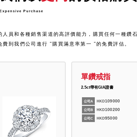
Expensive Purchase
的人員和各種銷售渠道的高評價能力，購買任何一種鑽
免費到我們公司進行 "購買滿意率第一 "的免費評估。
單鑽戒指
2.5ct帶有GIA證書
109000
HKD
公司A
100200
HKD
公司B
95000
HKD
公司C