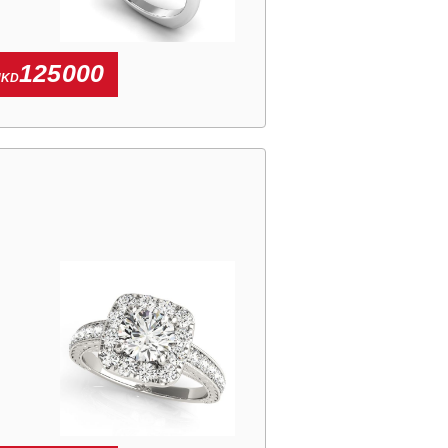
125000
HKD