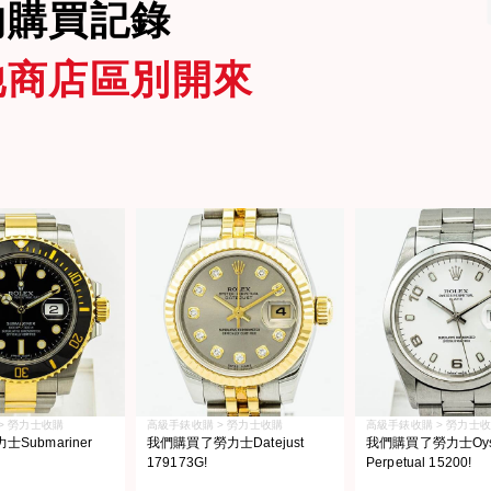
的購買記錄
他商店區別開來
> 勞力士收購
高級手錶收購 > 勞力士收購
高級手錶收購 > 勞力士
Submariner
我們購買了勞力士Datejust
我們購買了勞力士Oyst
179173G!
Perpetual 15200!