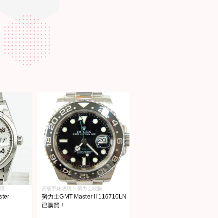
收購
高級手錶收購 > 勞力士收購
er
勞力士GMT Master II 116710LN
已購買！