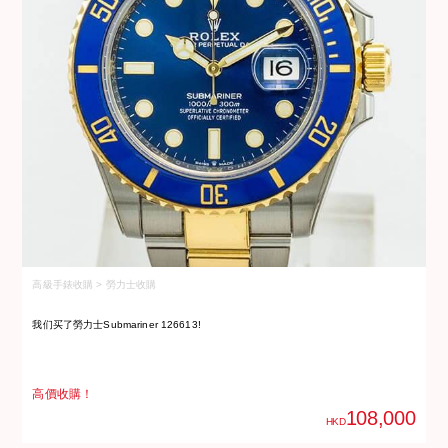
高級手錶收購 > 勞力士收購
高
我们买了勞力士Submariner 126613!
我
高價收購！
高
108,000
HKD