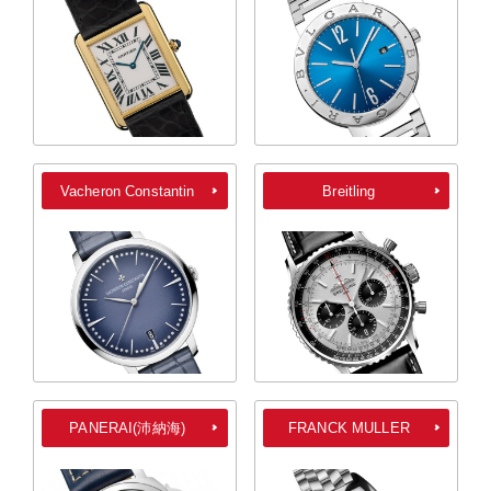
Vacheron Constantin
Breitling
PANERAI(沛納海)
FRANCK MULLER