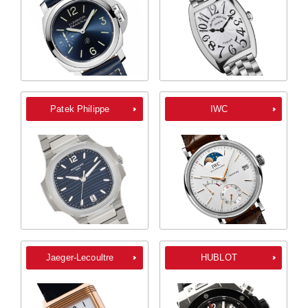
Patek Philippe
IWC
Jaeger-Lecoultre
HUBLOT