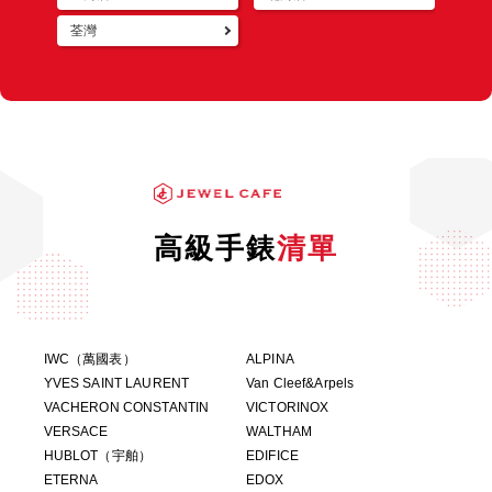
荃灣
高級手錶
清單
IWC（萬國表）
ALPINA
YVES SAINT LAURENT
Van Cleef&Arpels
VACHERON CONSTANTIN
VICTORINOX
VERSACE
WALTHAM
HUBLOT（宇舶）
EDIFICE
ETERNA
EDOX