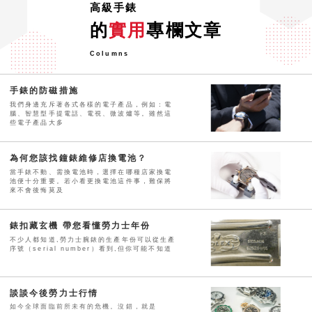
高級手錶
的
實用
專欄文章
Columns
手錶的防磁措施
我們身邊充斥著各式各樣的電子產品，例如：電
腦、智慧型手提電話、電視、微波爐等。雖然這
些電子產品大多
為何您該找鐘錶維修店換電池？
當手錶不動、需換電池時，選擇在哪種店家換電
池便十分重要。若小看更換電池這件事，難保將
來不會後悔莫及
錶扣藏玄機 帶您看懂勞力士年份
不少人都知道,勞力士腕錶的生產年份可以從生產
序號（serial number）看到,但你可能不知道
談談今後勞力士行情
如今全球面臨前所未有的危機。沒錯，就是