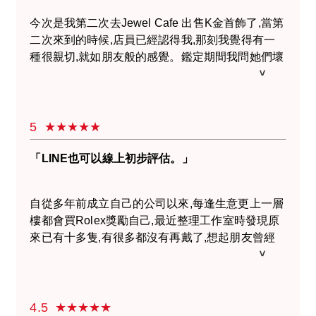
今次是我第二次去Jewel Cafe 出售K金首飾了,當第
二次來到的時候,店員已經認得我,那刻我覺得有一
種很親切,就如朋友般的感覺。鑑定期間我問她們壞
了的勞力士手錶可以回收嗎?剛巧包包裡有1隻舊勞
力士手錶,想不到可以即時鑑定估價,我很驚訝原來
壞掉的手錶也能出售,謝謝您們!這次的過程還聊到
日常生活的鎖碎事,讓我很開心和滿意。回家都要找
5
找有沒有不要的東西可以帶到Jewel Cafe 出售,而
女兒不要的名牌包包,下次都會帶去Jewel Cafe 鑑
「LINE也可以線上初步評估。」
定呀。
自從多年前成立自己的公司以來,每逢生意更上一層
樓都會買Rolex獎勵自己,最近整理工作室時發現原
來已有十多隻,有很多都沒有再戴了,想起朋友曾經
提過去Jewel Cafe賣錶的事便在網上搜尋了一下。
本來只想在Jewel Cafe的網站看一下有沒有回收價
可參考,竟意外地發現他們可以進行網路收購諮詢,
我挑了四隻Rolex試著問價格,隔天已收到Jewel
4.5