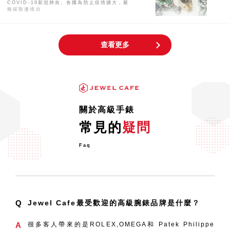
COVID-19新冠肺炎。各國為防止疫情擴大，嚴
格採取邊境出
確定晉級稀有款勞力士 | 首飾・K金 回
查看更多
收專門店 JEWEL CAFE
勞力士總是能在鐘錶業界颳起一陣話題旋風。 每
年到了勞力士發表新作的前夕，總會因為事前預
測、行情波動
為何勞力士Daytona 116500LN價格
居高不下？
關於高級手錶
「差不多要降價了吧」是這幾年大家對勞力士的
推測。Daytona 116500LN自2016年發售以
常見的
疑問
Faq
Q
Jewel Cafe最受歡迎的高級腕錶品牌是什麼？
A
很多客人帶來的是ROLEX,OMEGA和 Patek Philippe