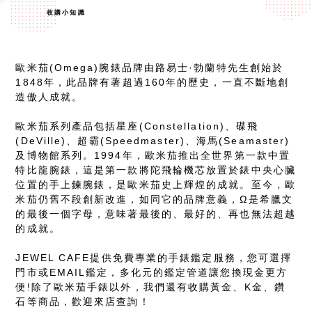
收購小知識
歐米茄(Omega)腕錶品牌由路易士·勃蘭特先生創始於
1848年，此品牌有著超過160年的歷史，一直不斷地創
造傲人成就。
歐米茄系列產品包括星座(Constellation)、碟飛
(DeVille)、超霸(Speedmaster)、海馬(Seamaster)
及博物館系列。1994年，歐米茄推出全世界第一款中置
特比龍腕錶，這是第一款將陀飛輪機芯放置於錶中央心臟
位置的手上鍊腕錶，是歐米茄史上輝煌的成就。至今，歐
米茄仍舊不段創新改進，如同它的品牌意義，Ω是希臘文
的最後一個字母，意味著最後的、最好的、再也無法超越
的成就。
JEWEL CAFE提供免費專業的手錶鑑定服務，您可選擇
門市或EMAIL鑑定，多化元的鑑定管道讓您換現金更方
便!除了歐米茄手錶以外，我們還有收購黃金、K金、鑽
石等商品，歡迎來店查詢！