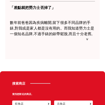
Cafe的回覆,價錢非常不錯,幾個步驟便可以得到大
約價格,真的很方便。其中兩隻我真的不會再戴了,
「差點就把勞力士丟掉了」
所以我即時打電話到Jewel Cafe分店確認他們的營
業時間,電話中的店員知道我打算星期六會過去還親
數年前爸爸因為疾病離開,留下很多不同品牌的手
切地提醒我星期六可能比較忙,我當刻立即覺得很貼
錶,對我或是家人都是沒有用的。而我知道勞力士是
心!當天去到Jewel Cafe店員已知道大概情況,專業
一個知名品牌,不過手錶的錶帶鬆脫,而且十分老舊,
精準的檢查並決定了價錢,期間又像朋友一樣和我聊
心想還可以換到現金嗎?某天在街上收到宣傳面紙
天,令第一次賣錶的我覺得很舒服毫無壓力。謝謝店
知道附近的Jewel Cafe可以回收,我便回家帶去鑑定
員親切的服務,下次我都會再選擇Jewel Cafe的! 謝
了。當時我還以為店員是一位男士,後來才發現原來
謝你們!
是女士來的,Jewel Cafe 的店員很親切有禮,給我一
種安心的感覺,我也不知道手錶是甚麼型號,看著店
員逐一步驟鑑定,她會詳細講解讓我知道,最後還估
出我期望的3倍價錢,家裡還有很多其它遺物,稍後整
理後會再帶到Jewel Cafe 鑑定。
搜索商店
查找您附近的商店。
旺角店
北角店