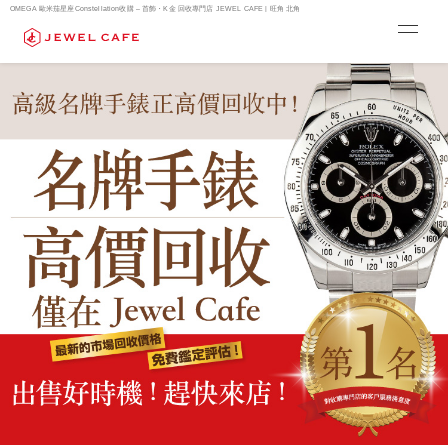
OMEGA 歐米茄星座Constellation收購 – 首飾・K金 回收專門店 JEWEL CAFE | 旺角 北角