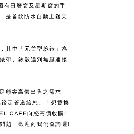
錶面有日曆窗及星期窗的手
一，是首款防水自動上鏈天
，其中「元首型腕錶」為
錶帶、錶殼達到無縫連接
價滿足顧客高價出售之需求。
化鑑定管道給您。「想替換
L CAFE向您高價收購!
問題，歡迎向我們查詢喔!