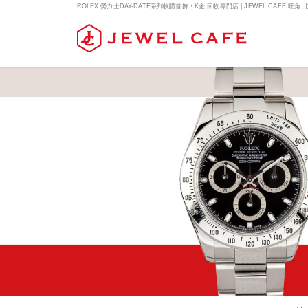
ROLEX 勞力士DAY-DATE系列收購首飾・K金 回收專門店 | JEWEL CAFE 旺角 