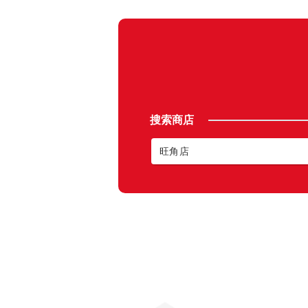
搜索商店
旺角店