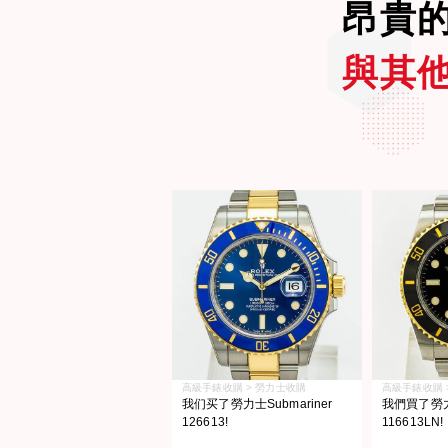
昂貴
與其
高級手錶收購 > 勞力士收購
高級手錶收購 
我们买了勞力士Submariner
我們買了勞力士
126613!
116613LN!