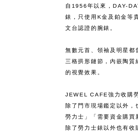
自1956年以來，DAY
錶，只使用K金及鉑金等貴
文台認證的腕錶。
無數元首、領袖及明星都
三格拱形鏈節，內嵌陶質
的視覺效果。
JEWEL CAFE強力
除了門市現場鑑定以外，
勞力士」「需要資金購買新手
除了勞力士錶以外也有收