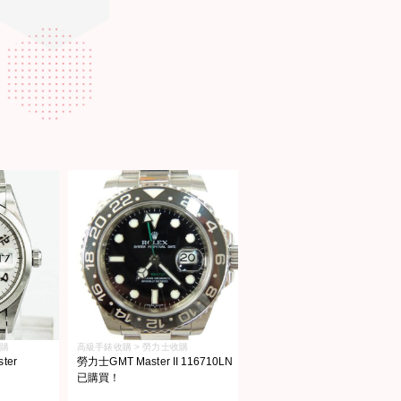
收購
高級手錶收購 > 勞力士收購
er
勞力士GMT Master II 116710LN
已購買！