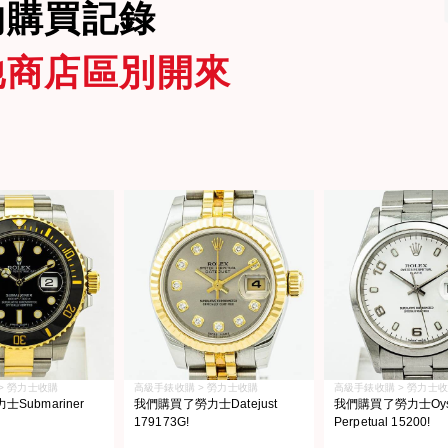
的購買記錄
他商店區別開來
> 勞力士收購
高級手錶收購 > 勞力士收購
高級手錶收購 > 勞力士
Submariner
我們購買了勞力士Datejust
我們購買了勞力士Oyst
179173G!
Perpetual 15200!