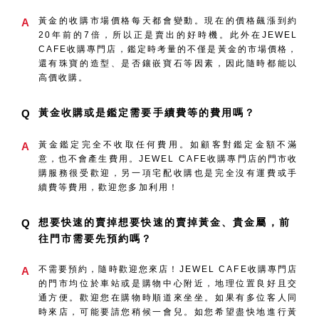
黃金的收購市場價格每天都會變動。現在的價格飆漲到約
A
20年前的7倍，所以正是賣出的好時機。此外在JEWEL
CAFE收購專門店，鑑定時考量的不僅是黃金的市場價格，
還有珠寶的造型、是否鑲嵌寶石等因素，因此隨時都能以
高價收購。
黃金收購或是鑑定需要手續費等的費用嗎？
Q
黃金鑑定完全不收取任何費用。如顧客對鑑定金額不滿
A
意，也不會產生費用。JEWEL CAFE收購專門店的門市收
購服務很受歡迎，另一項宅配收購也是完全沒有運費或手
續費等費用，歡迎您多加利用！
想要快速的賣掉想要快速的賣掉黃金、貴金屬，前
Q
往門市需要先預約嗎？
不需要預約，隨時歡迎您來店！JEWEL CAFE收購專門店
A
的門市均位於車站或是購物中心附近，地理位置良好且交
通方便。歡迎您在購物時順道來坐坐。如果有多位客人同
時來店，可能要請您稍候一會兒。如您希望盡快地進行黃