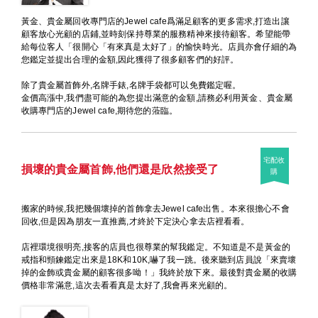
黃金、貴金屬回收專門店的Jewel cafe爲滿足顧客的更多需求,打造出讓
顧客放心光顧的店鋪,並時刻保持尊業的服務精神來接待顧客。希望能帶
給每位客人「很開心「有來真是太好了」的愉快時光。店員亦會仔細的為
您鑑定並提出合理的金額,因此獲得了很多顧客們的好評。
除了貴金屬首飾外,名牌手錶,名牌手袋都可以免費鑑定喔。
金價高漲中,我們盡可能的為您提出滿意的金額,請務必利用黃金、貴金屬
收購專門店的Jewel cafe,期待您的蒞臨。
宅配收
損壞的貴金屬首飾,他們還是欣然接受了
購
搬家的時候,我把幾個壞掉的首飾拿去Jewel cafe出售。本來很擔心不會
回收,但是因為朋友一直推薦,才終於下定決心拿去店裡看看。
店裡環境很明亮,接客的店員也很尊業的幫我鑑定。不知道是不是黃金的
戒指和頸鍊鑑定出來是18K和10K,嚇了我一跳。後來聽到店員說「來賣壞
掉的金飾或貴金屬的顧客很多呦！」我終於放下來。最後對貴金屬的收購
價格非常滿意,這次去看看真是太好了,我會再來光顧的。