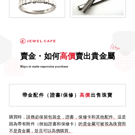
賣金・如何
高價
賣出貴金屬
Ways to make expensive purchase
帶金配件（證書/保修）
高價
出售珠寶
購買時，
請務必保留包裝盒，證書，保修卡和其他配件。
這是
因為帶有附件（例如證書和保修卡）
的貴金屬可被視為珠寶而
不是貴金屬，並且可以高價購買。