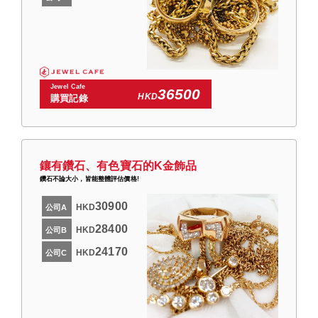
Jewel Cafe
36500
HKD
購買記錄
鑲有鑽石、有色寶石的K金飾品
鑽石不論大小，皆能整體評估價格!
30900
HKD
公司A
28400
HKD
公司B
24170
HKD
公司C