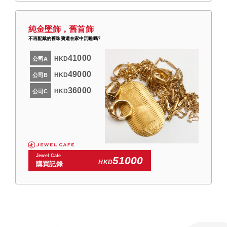
純金墜飾，舊首飾
不再配戴的舊珠寶還在家中沉睡嗎?
41000
HKD
公司A
49000
HKD
公司B
36000
HKD
公司C
Jewel Cafe
51000
HKD
購買記錄