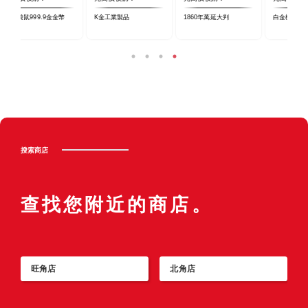
白金楓葉金幣
18K金白色戒指
K金碎鑽寶石戒指
K
搜索商店
查找您附近的商店。
旺角店
北角店