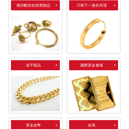
壞掉斷掉的老舊飾品
只剩下一邊的耳環
喜平製品
國際黃金條塊
黃金金幣
金塊