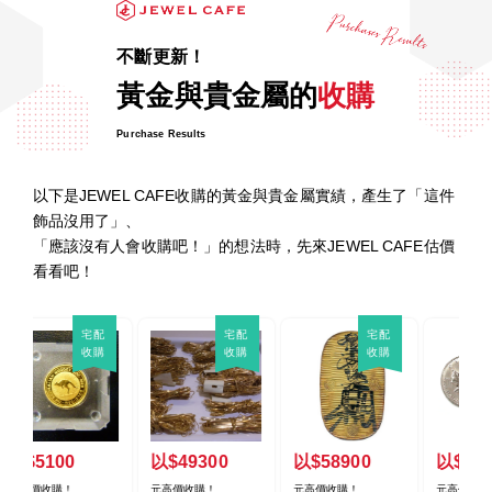
不斷更新！
黃金與貴金屬的
收購
Purchase Results
以下是JEWEL CAFE收購的黃金與貴金屬實績，產生了「這件
飾品沒用了」、
「應該沒有人會收購吧！」的想法時，先來JEWEL CAFE估價
看看吧！
配
宅配
宅配
宅配
購
收購
收購
收購
以$7500
以$1000
以$3800
以
元高價收購！
元高價收購！
元高價收購！
元