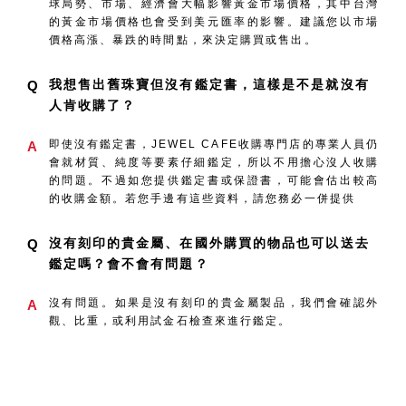
球局勢、市場、經濟會大幅影響黃金市場價格，其中台灣
的黃金市場價格也會受到美元匯率的影響。建議您以市場
價格高漲、暴跌的時間點，來決定購買或售出。
我想售出舊珠寶但沒有鑑定書，這樣是不是就沒有
Q
人肯收購了？
即使沒有鑑定書，JEWEL CAFE收購專門店的專業人員仍
A
會就材質、純度等要素仔細鑑定，所以不用擔心沒人收購
的問題。不過如您提供鑑定書或保證書，可能會估出較高
的收購金額。若您手邊有這些資料，請您務必一併提供
沒有刻印的貴金屬、在國外購買的物品也可以送去
Q
鑑定嗎？會不會有問題？
沒有問題。如果是沒有刻印的貴金屬製品，我們會確認外
A
觀、比重，或利用試金石檢查來進行鑑定。