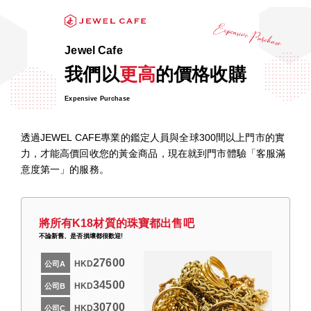
Jewel Cafe
我們以
更高
的價格收購
Expensive Purchase
透過JEWEL CAFE專業的鑑定人員與全球300間以上門市的實
力，才能高價回收您的黃金商品，現在就到門市體驗「客服滿
意度第一」的服務。
將所有K18材質的珠寶都出售吧
不論新舊、是否損壞都很歡迎!
27600
HKD
公司A
34500
HKD
公司B
30700
HKD
公司C