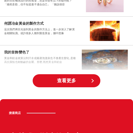
面對目前極為流行的玫瑰金，您是否曾有以下的疑問呢？
「雖然喜歡，但不知道適不適合自己」 「聽說很容
何謂冶金黃金的製作方式
這次我們將目光放到黃金的製作方法上，進一步深入了解黃
金相關知識。或許很多人聽到製造黃金，腦中想像
我的首飾變色了
黃金和鉑金就算沾到汗水或戴著泡溫泉也不會產生變化,是種
高抗腐蝕也耐酸鹼的金屬。那麼,既然黃金和鉑金
查看更多
誰能挽救黃金的供應量
除了中國之外,全球礦山的黃金產量都不斷下降。目前已可預
見黃金開採殆盡之日。近年中國黃金產量的提升也
地球的黃金蘊藏量
搜索商店
黃金為稀有資源,現在還剩下多少呢？還有多久我們便會面臨
黃金枯竭的情況？至今為止,人類已經開採出多少