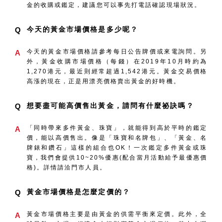
金的收購或鑑定，建議您可以事先打電話確認現場狀況。
今天的黃金市場價格是多少呢？
Q
今天的黃金市場價格請參考每日公告牌價或來電詢問。另
A
外，黃金收購市場價格（每錢）在2019年10月時約為
1,270港元，最近則經常超過1,542港元。黃金交易價格
高漲的現在，正是用漂亮價格賣出黃金的好時機。
想要盡可能高價售出黃金，請問有什麼祕訣嗎？
Q
「同時帶來多件黃金、珠寶」，就能得到高於平時的鑑定
A
價，能以高價售出。像是「珠寶和名牌包」、「黃金、名
牌錶和鑽石」這樣的組合也OK！一次鑑定多件黃金或珠
寶，我們會提供10~20%優惠(配合當月活動給予最優惠價
格)。詳情請洽門市人員。
黃金市場價格是怎麼定價的？
Q
黃金市場價格主要是由黃金的供需平衡來定價。此外，全
A