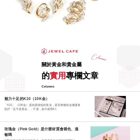
關於黃金和貴金屬
的
實用
專欄文章
Columns
魅力十足的K10（10K金）
「K10」（10K金）是純度很低的黃金，甚至會被純金擁護者
批評「這不是黃金」，不過，如今使用K1
玫瑰金（Pink Gold）是什麼材質會褪色、過
敏嗎