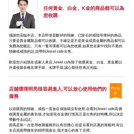
任何黃金、白金、K金的商品都可以為
您收購
感謝您蒞臨本店。本店即使是斷掉的頸鍊、已除石的戒指等壞掉的飾品,
只要是貴金屬製品都可以收購。不確定是不是黃金或貴金屬的商品都可以
免費為您鑑定。只有一隻耳環都可以為您收購,如果您在家中找到不要的
頸鍊或戒指的話,請帶到Jewel cafe出售。
歡迎您介紹朋友或家人來店,Jewel cafe除了收購黃金、白金、貴金屬以
外還收購各種名牌手錶、名牌手袋,誠心期待您再次光臨。
店舖環境明亮很容易進入,可以放心使用他們的
門市收
購
服務
以前購買的頸鏈、戒指一直放在保險箱沒有使用,在看到Jewel cafe高價
收購貴金屬的廣告後,才知道現在金價行情高正是出售的好時機,所以決定
帶數件去試試。
因爲是第一次使用收購服務所以有些擔心,但是在看到店裏的海報時,有位
女店員面帶微笑的招呼我進去,我才放心的進了店裡。