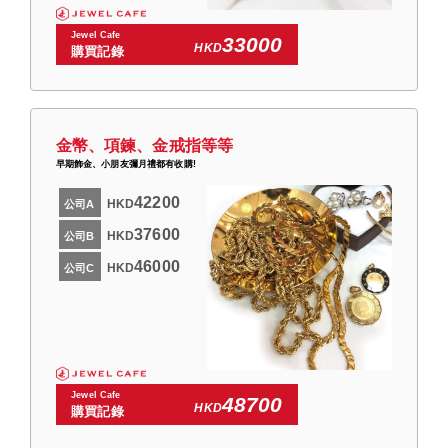
Jewel Cafe
33000
HKD
購買記錄
金幣、項鍊、金戒指等等
早期飾金、小朋友彌月禮都有收購!
42200
HKD
公司A
37600
HKD
公司B
46000
HKD
公司C
Jewel Cafe
48700
HKD
購買記錄