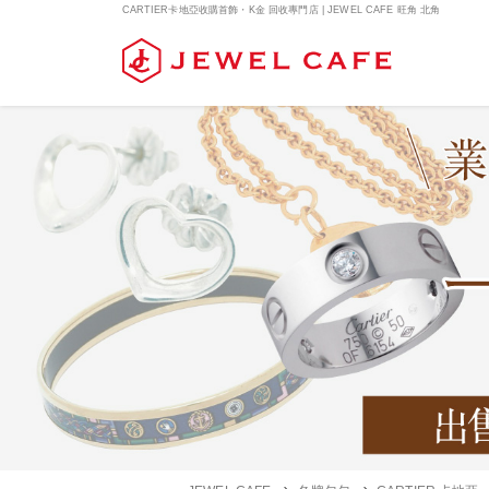
CARTIER卡地亞收購首飾・K金 回收專門店 | JEWEL CAFE 旺角 北角