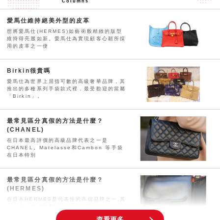
Columns
愛馬仕維持絕美外型的皮革
想將愛馬仕(HERMES)如藝術般精緻的版型
維持得亮麗如新。愛馬仕為實現顧客心願所採
用的皮革之一便
Birkin很貴嗎
愛馬仕為世界上屈指可數的高級奢華品牌，其
推出的多種系列手袋款式裡，最受歡迎的當屬
「Birkin」。
最常見區分真假的方法是什麼？
(CHANEL)
在日本最高評價的高級品牌代表之一是
CHANEL。Matelasse和Cambon 等手袋
在日本特別
最常見區分真假的方法是什麼？
(HERMES)
在日本HERMES是代表性的高端品牌之一,其
分銷量低且價格高,並且二手貨不易獲得。特
別是Kelly
查看更多