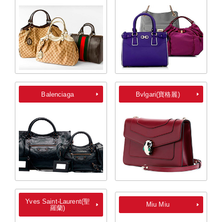
Balenciaga
Bvlgari(寶格麗)
Yves Saint-Laurent(聖
Miu Miu
羅蘭)