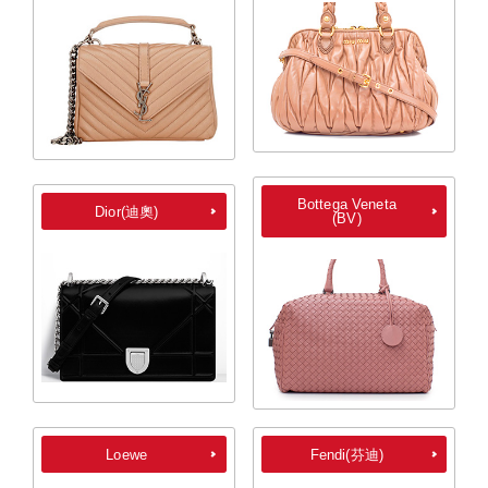
Bottega Veneta
Dior(迪奧)
(BV)
Loewe
Fendi(芬迪)