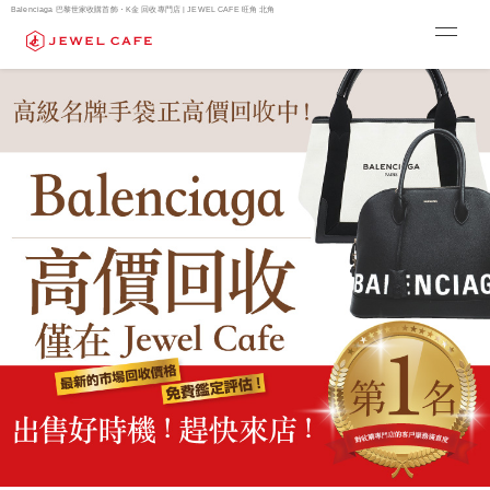
Balenciaga 巴黎世家收購首飾・K金 回收專門店 | JEWEL CAFE 旺角 北角