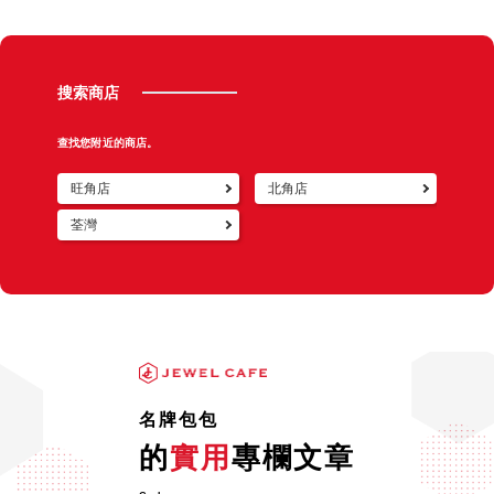
售。
最後還特別把鑲嵌的寶石拆下來還給我,這樣為客人著想
搜索商店
的用心服務讓我感到非常良好。
查找您附近的商店。
旺角店
北角店
荃灣
名牌包包
的
實用
專欄文章