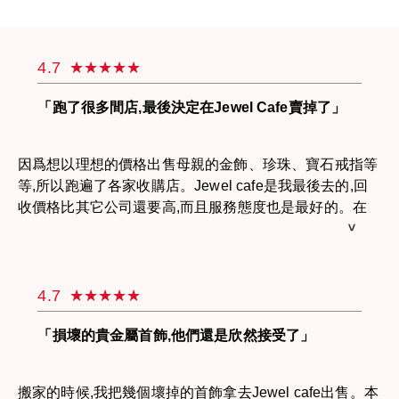
4.7
「跑了很多間店,最後決定在Jewel Cafe賣掉了」
因爲想以理想的價格出售母親的金飾、珍珠、寶石戒指等
等,所以跑遍了各家收購店。Jewel cafe是我最後去的,回
收價格比其它公司還要高,而且服務態度也是最好的。在
店裡享受服務感覺很舒適,有機會的話我會再來！
4.7
「損壞的貴金屬首飾,他們還是欣然接受了」
搬家的時候,我把幾個壞掉的首飾拿去Jewel cafe出售。本