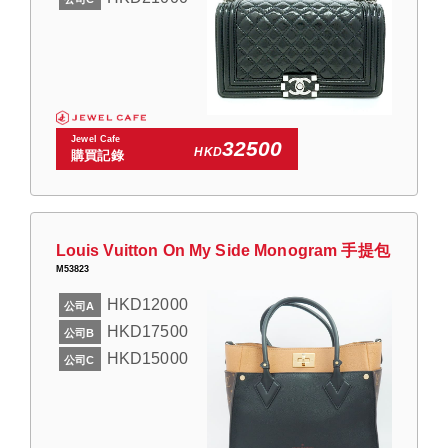
Jewel Cafe
32500
HKD
購買記錄
Louis Vuitton On My Side Monogram 手提包
M53823
HKD12000
公司A
HKD17500
公司B
HKD15000
公司C