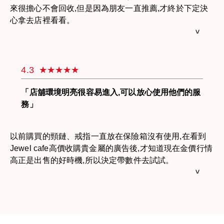
來很擔心不會回收,但是因為朋友一直推薦,才終於下定決
心拿去店裡看看。
店裡環境很明亮,接客的店員也很尊業的幫我鑑定。不知
道是不是黃金的戒指和頸鍊鑑定出來是18K和10K,嚇了我
一跳。後來聽到店員說「來賣壞掉的金飾或貴金屬的顧客
4.3
很多呦！」我終於放下來。最後對貴金屬的收購價格非常
滿意,這次去看看真是太好了,我會再來光顧的。
「店舖環境明亮很容易進入,可以放心使用他們的服
務」
以前購買的頸鏈、戒指一直放在保險箱沒有使用,在看到
Jewel cafe高價收購貴金屬的廣告後,才知道現在金價行情
高正是出售的好時機,所以決定帶數件去試試。
因爲是第一次使用收購服務所以有些擔心,但是在看到店
裏的海報時,有位女店員面帶微笑的招呼我進去,我才放心
的進了店裡。
在等待的時候店員跟我閒聊一番,真的非常的舒適安心。
關於回收金額也會仔細的為我說明,讓我理解後放心出