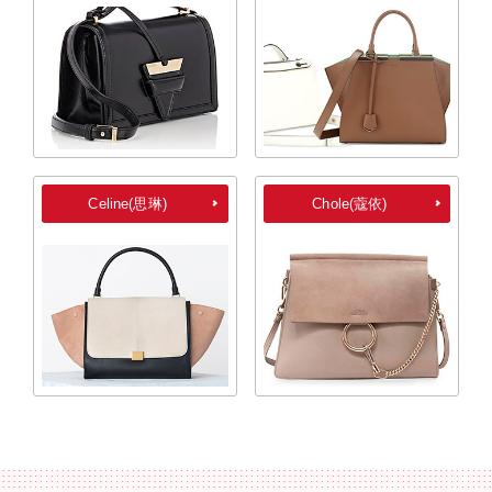
Celine(思琳)
Chole(蔻依)