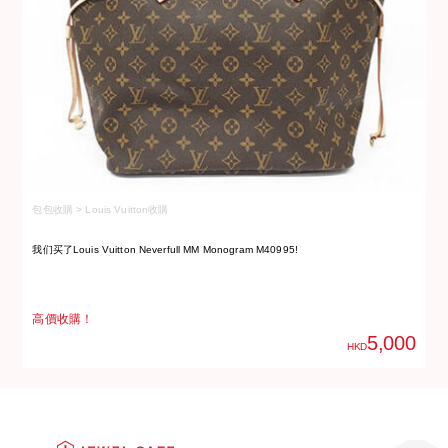
包包收購 > Louis Vuitton收購
包
我们买了Louis Vuitton Neverfull MM Monogram M40995!
我
高價收購！
高
5,000
HKD