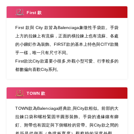
First 款
First 款與 City 款皆為Balenciaga象徵性手袋款。手袋
上方的拉鍊上有流蘇，正面的橫拉鍊上也有流蘇、各處
的小鉚釘作為裝飾。FIRST款的基本上特色與CITY款幾
乎一樣，唯一只有尺寸不同。
First款比City款還要小很多,外觀小型可愛、行李較多的
都數偏向喜歡City系列。
TOWN 款
TOWN款為Balenciaga經典款,與City款相似。前部的大
拉鍊口袋和螺栓緊固半圓形裝飾。手袋的邊緣鑲有鉚
釘、附帶也有固定與下側螺栓的背帶。與City款之間的
差距是從側面（角撐板寬度）觀察時的深度外觀 。