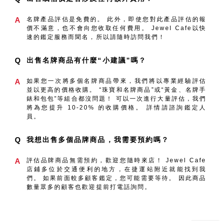
A
名牌產品評估是免費的。 此外，即使您對此產品評估的報
價不滿意，也不會向您收取任何費用。 Jewel Cafe以快
速的鑑定服務而聞名，所以請隨時訪問我們！
Q
出售名牌商品有什麼“小建議”嗎？
A
如果您一次將多個名牌商品帶來，我們將以專業經驗評估
並以更高的價格收購。 “珠寶和名牌商品”或“黃金、名牌手
錶和包包”等組合都沒問題！ 可以一次進行大量評估，我們
將為您提升 10-20% 的收購價格。 詳情請諮詢鑑定人
員。
Q
我想出售多個品牌商品，我需要預約嗎？
A
評估品牌商品無需預約，歡迎您隨時來店！ Jewel Cafe
店鋪多位於交通便利的地方，在捷運站附近就能找到我
們。 如果前面較多顧客鑑定，您可能需要等待。 因此商品
數量眾多的顧客也歡迎提前打電話詢問。