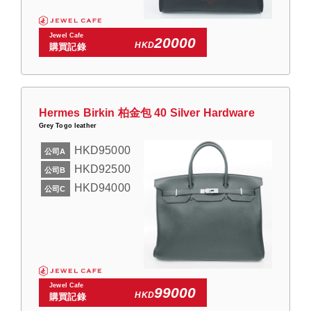
Jewel Cafe
20000
HKD
購買記錄
Hermes Birkin 柏金包 40 Silver Hardware
Grey Togo leather
HKD95000
公司A
HKD92500
公司B
HKD94000
公司C
Jewel Cafe
99000
HKD
購買記錄