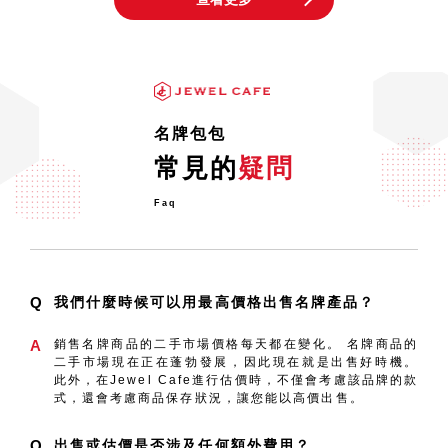
最常見區分真假的方法是什麼？
(LOUIS VUITTON)
說到每個人都喜歡的奢侈品牌手袋，那就是
「LOUIS VUITTON」！ LV在日本特別受
歡迎，並
名牌包包
在云云偽冒奢侈品物品中
常見的
疑問
奢侈品牌手袋使用有機材料（例如皮革），如
果您購買了偽冒的手袋，會發現隨著時間的流
Faq
逝，外觀和質量與正
Q
我們什麼時候可以用最高價格出售名牌產品？
A
銷售名牌商品的二手市場價格每天都在變化。 名牌商品的
二手市場現在正在蓬勃發展，因此現在就是出售好時機。
此外，在Jewel Cafe進行估價時，不僅會考慮該品牌的款
式，還會考慮商品保存狀況，讓您能以高價出售。
Q
出售或估價是否涉及任何額外費用？