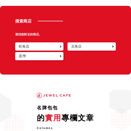
售。
最後還特別把鑲嵌的寶石拆下來還給我,這樣為客人著想
搜索商店
的用心服務讓我感到非常良好。
查找您附近的商店。
旺角店
北角店
荃灣
名牌包包
的
實用
專欄文章
Columns