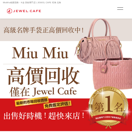
MiuMiu收購首飾・K金 回收專門店 | JEWEL CAFE 旺角 北角