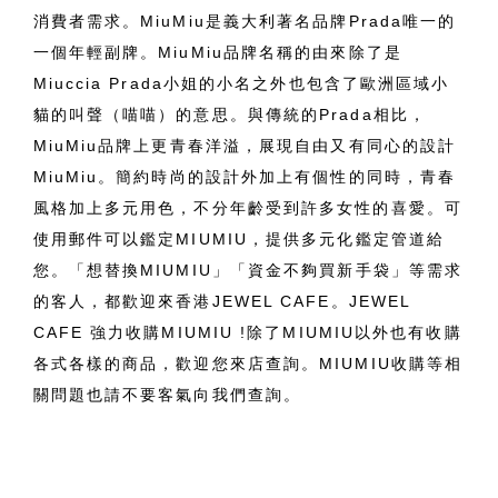
消費者需求。MiuMiu是義大利著名品牌Prada唯一的
一個年輕副牌。MiuMiu品牌名稱的由來除了是
Miuccia Prada小姐的小名之外也包含了歐洲區域小
貓的叫聲（喵喵）的意思。與傳統的Prada相比，
MiuMiu品牌上更青春洋溢，展現自由又有同心的設計
MiuMiu。簡約時尚的設計外加上有個性的同時，青春
風格加上多元用色，不分年齡受到許多女性的喜愛。可
使用郵件可以鑑定MIUMIU，提供多元化鑑定管道給
您。「想替換MIUMIU」「資金不夠買新手袋」等需求
的客人，都歡迎來香港JEWEL CAFE。JEWEL
CAFE 強力收購MIUMIU !除了MIUMIU以外也有收購
各式各樣的商品，歡迎您來店查詢。MIUMIU收購等相
關問題也請不要客氣向我們查詢。