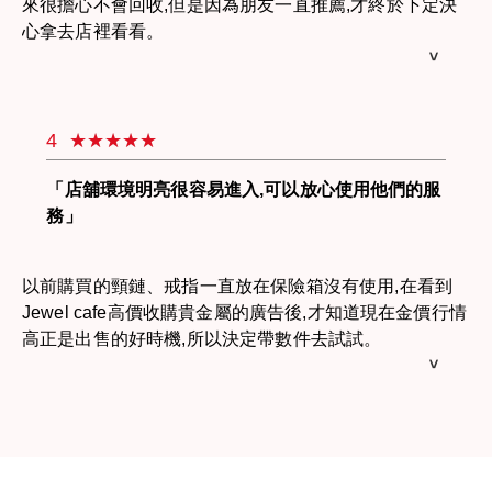
來很擔心不會回收,但是因為朋友一直推薦,才終於下定決
心拿去店裡看看。
店裡環境很明亮,接客的店員也很尊業的幫我鑑定。不知
道是不是黃金的戒指和頸鍊鑑定出來是18K和10K,嚇了我
一跳。後來聽到店員說「來賣壞掉的金飾或貴金屬的顧客
4
很多呦！」我終於放下來。最後對貴金屬的收購價格非常
滿意,這次去看看真是太好了,我會再來光顧的。
「店舖環境明亮很容易進入,可以放心使用他們的服
務」
以前購買的頸鏈、戒指一直放在保險箱沒有使用,在看到
Jewel cafe高價收購貴金屬的廣告後,才知道現在金價行情
高正是出售的好時機,所以決定帶數件去試試。
因爲是第一次使用收購服務所以有些擔心,但是在看到店
裏的海報時,有位女店員面帶微笑的招呼我進去,我才放心
的進了店裡。
在等待的時候店員跟我閒聊一番,真的非常的舒適安心。
關於回收金額也會仔細的為我說明,讓我理解後放心出