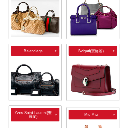
Balenciaga
Bvlgari(寶格麗)
Yves Saint-Laurent(聖
Miu Miu
羅蘭)