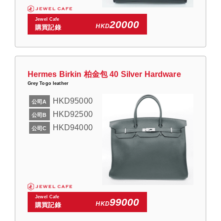
Jewel Cafe
20000
HKD
購買記錄
Hermes Birkin 柏金包 40 Silver Hardware
Grey Togo leather
HKD95000
公司A
HKD92500
公司B
HKD94000
公司C
Jewel Cafe
99000
HKD
購買記錄