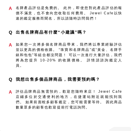
A
名牌產品評估是免費的。 此外，即使您對此產品評估的報
價不滿意，也不會向您收取任何費用。 Jewel Cafe以快
速的鑑定服務而聞名，所以請隨時訪問我們！
Q
出售名牌商品有什麼“小建議”嗎？
A
如果您一次將多個名牌商品帶來，我們將以專業經驗評估
並以更高的價格收購。 “珠寶和名牌商品”或“黃金、名牌手
錶和包包”等組合都沒問題！ 可以一次進行大量評估，我們
將為您提升 10-20% 的收購價格。 詳情請諮詢鑑定人
員。
Q
我想出售多個品牌商品，我需要預約嗎？
A
評估品牌商品無需預約，歡迎您隨時來店！ Jewel Cafe
店鋪多位於交通便利的地方，在捷運站附近就能找到我
們。 如果前面較多顧客鑑定，您可能需要等待。 因此商品
數量眾多的顧客也歡迎提前打電話詢問。