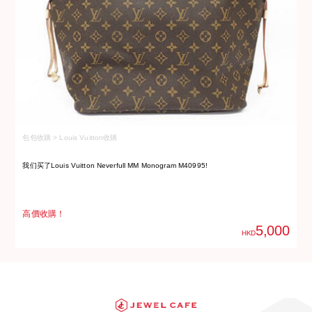
包包收購 > Louis Vuitton收購
包
我们买了Louis Vuitton Neverfull MM Monogram M40995!
我
高價收購！
高
5,000
HKD