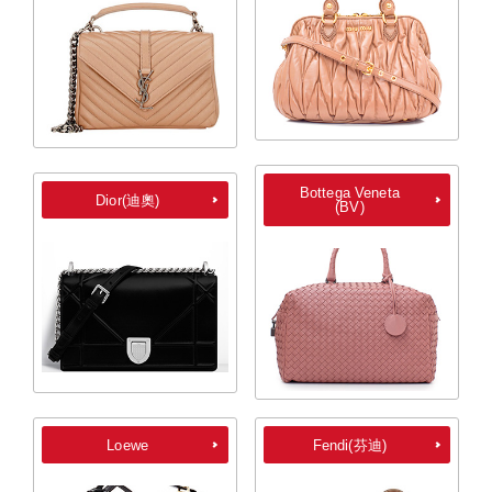
Bottega Veneta
Dior(迪奧)
(BV)
Loewe
Fendi(芬迪)