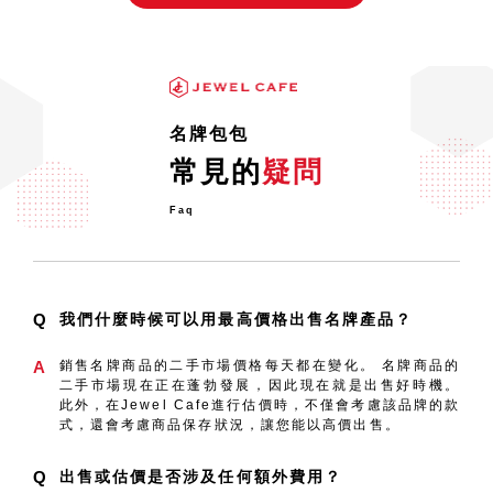
最常見區分真假的方法是什麼？
(LOUIS VUITTON)
說到每個人都喜歡的奢侈品牌手袋，那就是
「LOUIS VUITTON」！ LV在日本特別受
歡迎，並
名牌包包
在云云偽冒奢侈品物品中
常見的
疑問
奢侈品牌手袋使用有機材料（例如皮革），如
果您購買了偽冒的手袋，會發現隨著時間的流
Faq
逝，外觀和質量與正
Q
我們什麼時候可以用最高價格出售名牌產品？
A
銷售名牌商品的二手市場價格每天都在變化。 名牌商品的
二手市場現在正在蓬勃發展，因此現在就是出售好時機。
此外，在Jewel Cafe進行估價時，不僅會考慮該品牌的款
式，還會考慮商品保存狀況，讓您能以高價出售。
Q
出售或估價是否涉及任何額外費用？