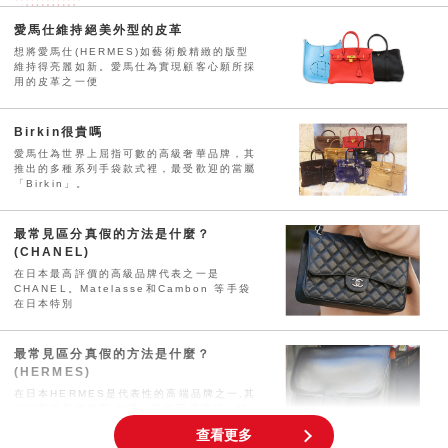
愛馬仕維持絕美外型的皮革
想將愛馬仕(HERMES)如藝術般精緻的版型
維持得亮麗如新。愛馬仕為實現顧客心願所採
用的皮革之一便
Birkin很貴嗎
愛馬仕為世界上屈指可數的高級奢華品牌，其
推出的多種系列手袋款式裡，最受歡迎的當屬
「Birkin」。
最常見區分真假的方法是什麼？
(CHANEL)
在日本最高評價的高級品牌代表之一是
CHANEL。Matelasse和Cambon 等手袋
在日本特別
最常見區分真假的方法是什麼？
(HERMES)
在日本HERMES是代表性的高端品牌之一,其
分銷量低且價格高,並且二手貨不易獲得。特
別是Kelly
查看更多