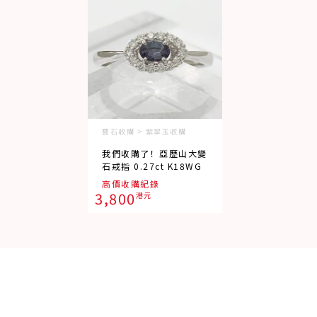
寶石收購 > 紫翠玉收購
我們收購了！亞歷山大變
石戒指 0.27ct K18WG
高價收購紀錄
3,800
港元