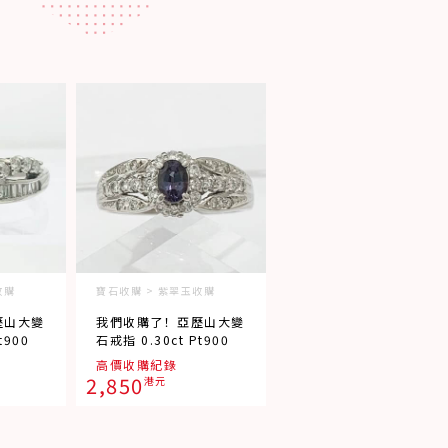
收購
寶石收購 > 紫翠玉收購
歷山大變
我們收購了！亞歷山大變
t900
石戒指 0.30ct Pt900
高價收購紀錄
2,850
港元