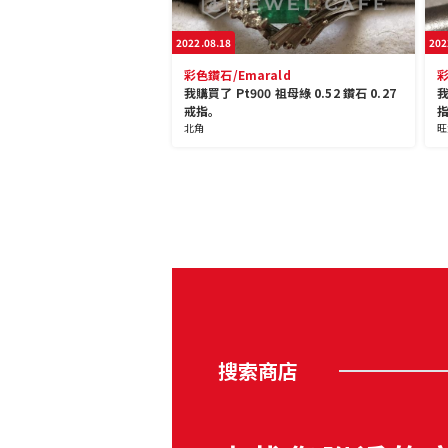
2022.08.18
202
彩色鑽石/Emarald
彩
我購買了 Pt900 祖母綠 0.52 鑽石 0.27
我
戒指。
北角
旺
搜索商店