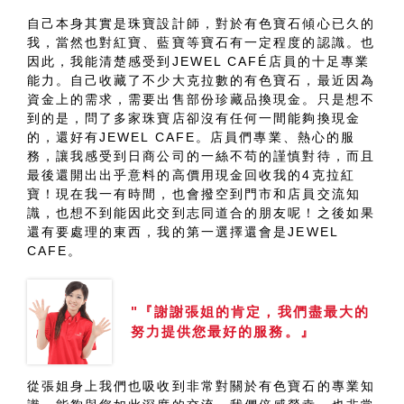
自己本身其實是珠寶設計師，對於有色寶石傾心已久的
我，當然也對紅寶、藍寶等寶石有一定程度的認識。也
因此，我能清楚感受到JEWEL CAFÉ店員的十足專業
能力。自己收藏了不少大克拉數的有色寶石，最近因為
資金上的需求，需要出售部份珍藏品換現金。只是想不
到的是，問了多家珠寶店卻沒有任何一間能夠換現金
的，還好有JEWEL CAFE。店員們專業、熱心的服
務，讓我感受到日商公司的一絲不苟的謹慎對待，而且
最後還開出出乎意料的高價用現金回收我的4克拉紅
寶！現在我一有時間，也會撥空到門市和店員交流知
識，也想不到能因此交到志同道合的朋友呢！之後如果
還有要處理的東西，我的第一選擇還會是JEWEL
CAFE。
"『謝謝張姐的肯定，我們盡最大的
努力提供您最好的服務。』
從張姐身上我們也吸收到非常對關於有色寶石的專業知