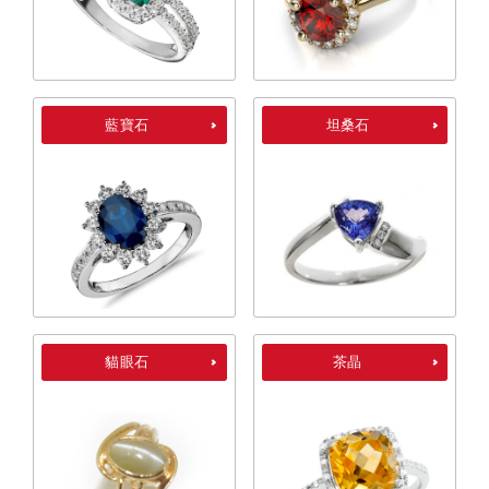
藍寶石
坦桑石
貓眼石
茶晶