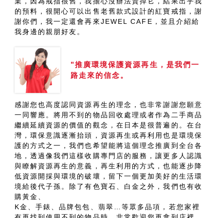
業，因為戒指很舊，我擔心沒辦法賣掉它，結果出乎我
的預料，很開心可以出售老舊款式設計的紅寶戒指，謝
謝你們，我一定還會再來JEWEL CAFE，並且介紹給
我身邊的親朋好友。
"推廣環境保護資源再生，是我們一
路走來的信念。
感謝您也高度認同資源再生的理念，也非常謝謝您願意
一同響應。將用不到的物品回收處理或者作為二手商品
繼續延續資源的價值的觀念，在日本是很普遍的。在台
灣，環保意識逐漸抬頭，資源再生或再利用也是環境保
護的方式之一，我們也希望能將這個理念推廣到全台各
地，透過像我們這樣收購專門店的服務，讓更多人認識
與瞭解資源再生的意義，再生利用的方式，也能逐步降
低資源開採與環境的破壞，留下一個更加美好的生活環
境給後代子孫。除了有色寶石、白金之外，我們也有收
購黃金、
K金、手錶、品牌包包、翡翠…等眾多品項，若您家裡
有再找到使用不到的物品時，非常歡迎您再拿到店裡