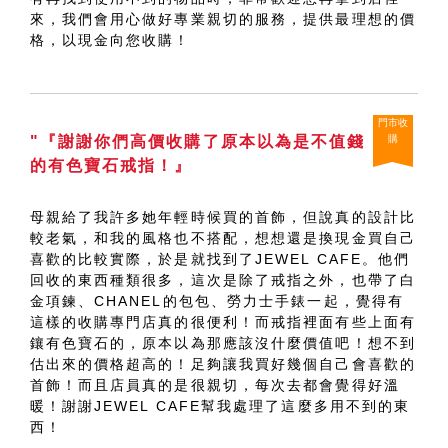
來，我們會用心做好專業親切的服務，提供最理想的價
格，以現金向您收購！
門市收
"『謝謝你們高價收購了原本以為是不值錢
購
的有色寶石戒指！』
母親給了我許多她年輕時候買的首飾，但說真的設計比
較老氣，和我的風格也不搭配，想想還是換現金買自己
喜歡的比較實際，於是就找到了JEWEL CAFE。他們
回收的東西種類很多，這次是除了戒指之外，也帶了白
金項鍊、CHANEL的包包、勞力士手錶一起，覺得有
這樣的收購專門店真的很便利！而戒指裡面有些上面有
鑲有色寶石的，原本以為那應該沒什麼價值吧！想不到
估出來的價格超高的！足夠讓我買好幾個自己會喜歡的
首飾！而且店員真的是很親切，每次去都會覺得好溫
暖！謝謝JEWEL CAFE幫我處理了這麼多用不到的東
西！