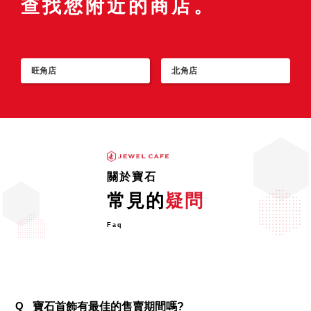
查找您附近的商店。
收專門店 JEWEL CAFE
人們相信星光藍寶石的三條光芒分別代表命運、
信賴和希望。自古便如護身符一般深受喜愛，在
現代也是一種廣
旺角店
北角店
關於寶石
常見的
疑問
Faq
Q
寶石首飾有最佳的售賣期間嗎?