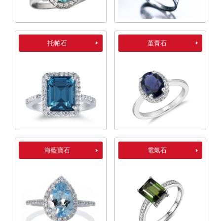
托帕石
堇青石
海藍寶石
電氣石