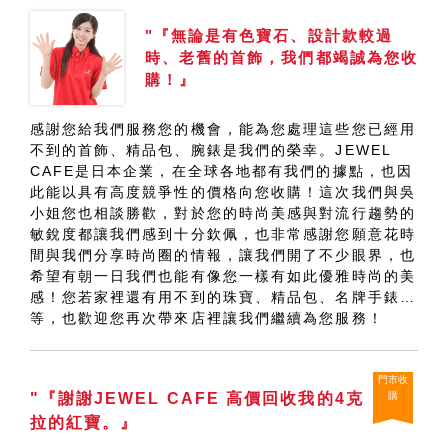
"『無論是有色寶石、設計款較過
時、老舊的首飾，我們都竭誠為您收
購！』
感謝您給我們服務您的機會，能為您處理這些您已經用
不到的首飾、精品包、腕錶是我們的榮幸。JEWEL
CAFE是日本企業，在全球各地都有我們的據點，也因
此能以具有高度競爭性的價格向您收購！這次我們與吳
小姐您也相談勝歡，對於您的時尚美感與對流行趨勢的
敏銳度都讓我們感到十分欽佩，也非常感謝您願意花時
間與我們分享時尚圈的情報，讓我們開了不少眼界，也
希望有朝一日我們也能有像您一樣有如此優雅時尚的美
感！您若家裡還有用不到的珠寶、精品包、名牌手錶…
等，也歡迎您再次帶來店裡讓我們繼續為您服務！
門市收
"『謝謝JEWEL CAFE 高價回收我的4克
購
拉的紅寶。』