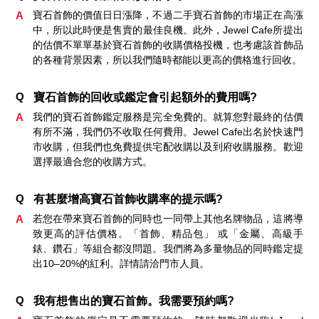
A
寶石首飾的價值日日漲降，不過二手寶石首飾的市場正在高漲
中，所以此時便是售賣的最佳良機。此外，Jewel Cafe所提出
的估價不單單基於寶石首飾的收購價格投機，也考慮該首飾品
的各種背景因素，所以我們隨時都能以更高的價格進行回收。
Q
寶石首飾的回收或鑑定會引起額外的費用嗎?
A
我們的寶石首飾鑑定服務是完全免費的。就算您對最終的估價
有所不滿，我們仍不收取任何費用。Jewel Cafe出名於快速門
市收購，但我們也免費提供宅配收購以及到府收購服務。歡迎
選擇最適合您的收購方式。
Q
有甚麼增高寶石首飾收購率的提示嗎?
A
若您在帶來寶石首飾的同時也一同帶上其他名牌物品，這將導
致更高的評估價格。「首飾、精品包」 或「金屬、高級手
錶、鑽石」等組合都沒問題。我們將為多量物品的同時鑑定提
出10–20%的紅利。詳情請洽門市人員。
Q
我有想售出的寶石首飾。我需要預約嗎?