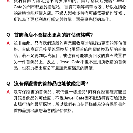
A
寶石首飾的鑑定是不需要預約的。隨時都歡迎光臨! Jewel
Cafe的門市都處於捷運站、百貨商場等精華地段，所以在購物
的當時也能順便入店。不過人潮較多時有可能需要稍作等候，
所以為了更順利進行鑑定與收購，還是事先預約為佳。
Q
首飾商店不會提出更高的評估價格嗎?
A
並非如此。只有我們這般的專業回收店才能提出更高的評估價
格。首飾商店只接受以舊換新 (用舊首飾的價值換取新的首飾
品，若不足再加以充值) ，或也有可能將所回收的寶石裝置在
另一件首飾品上。反之，Jewel Cafe不但不重用所收購的首飾
品，也努力提出更公平且讓您更滿意的購價。
Q
沒有保證書的首飾品也能被鑑定嗎?
A
沒有保證書的首飾品，我們也一樣接受! 附有保證書確實能提
升該首飾品的可信度，不過Jewel Cafe因不斷追尋寶石驗證及
市場行情的最新探討，所以我們有自信照樣能為沒有保證書的
首飾品提出讓您滿意的評估價格。