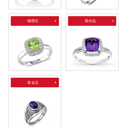
橄欖石
紫水晶
青金石