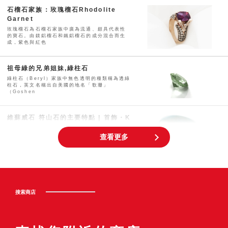
石榴石家族：玫瑰榴石Rhodolite
Garnet
玫瑰榴石為石榴石家族中廣為流通、頗具代表性
的寶石。由鎂鋁榴石和鐵鋁榴石的成分混合而生
成，紫色與紅色
祖母綠的兄弟姐妹,綠柱石
綠柱石（Beryl）家族中無色透明的種類稱為透綠
柱石，英文名稱出自美國的地名「歌珊」
（Goshen
維蘇威石 符山石的主要特點 | 首飾・K
金 回收專門店 JEWEL CAFE
查看更多
符山石是維蘇威石的寶石名，通常呈現抹茶般的
綠色。屬於矽酸鹽礦物，是十分受歡迎的能量
石。符山石依據內
10月的誕生石｢碧璽」（電氣石）
碧璽是什麼樣的寶石呢？ 碧璽又名電氣石，是10
搜索商店
月份的誕生石之一，如其名稱所示電氣石具有經
過加熱或用
象徵命運的星光藍寶石 | 首飾・K金 回