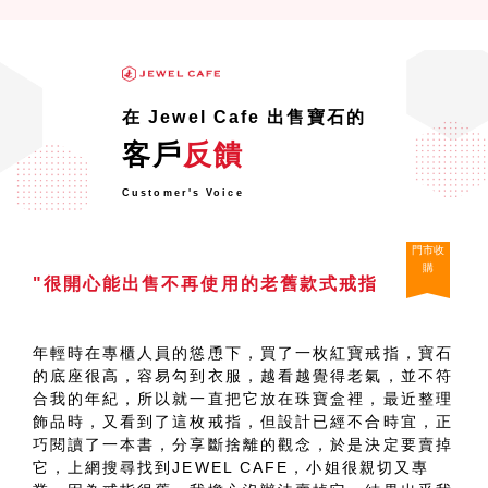
在 Jewel Cafe 出售寶石的
客戶
反饋
Customer's Voice
門市收
購
"很開心能出售不再使用的老舊款式戒指
年輕時在專櫃人員的慫恿下，買了一枚紅寶戒指，寶石
的底座很高，容易勾到衣服，越看越覺得老氣，並不符
合我的年紀，所以就一直把它放在珠寶盒裡，最近整理
飾品時，又看到了這枚戒指，但設計已經不合時宜，正
巧閱讀了一本書，分享斷捨離的觀念，於是決定要賣掉
它，上網搜尋找到JEWEL CAFE，小姐很親切又專