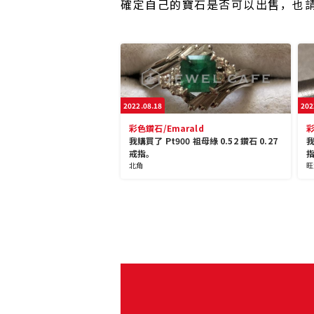
確定自己的寶石是否可以出售，也
2022.08.18
202
彩色鑽石/Emarald
彩
我購買了 Pt900 祖母綠 0.52 鑽石 0.27
我
戒指。
北角
旺