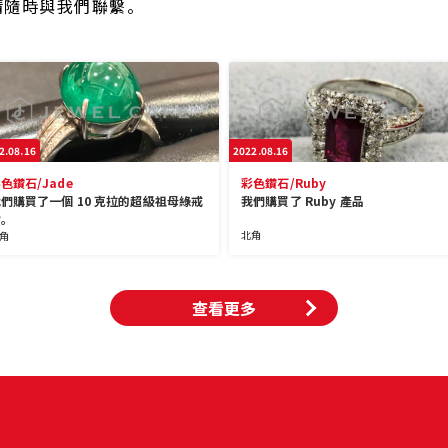
請隨時與我們聯繫。
2.08.16
2022.08.16
色鑽石/Jade
彩色鑽石/Ruby
們購買了一個 10 克拉的超級祖母綠戒
我們購買了 Ruby 產品
指。
北角
角
查看更多