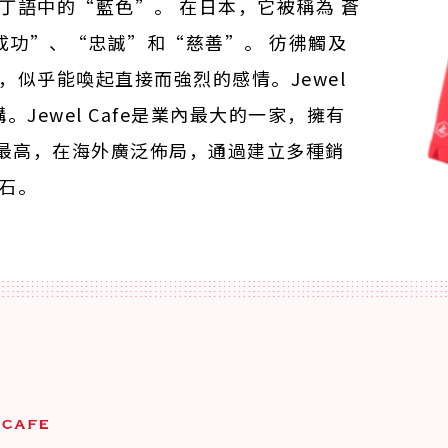
丁語中的“藍色”。 在日本，它被稱為 蒼
表了“成功”、“忠誠”和“慈善”。 彷彿觸及
，似乎能喚起直接而強烈的感情。Jewel
。Jewel Cafe是業內最大的一家，擁有
度最高，在海外廣泛佈局，通過建立多種銷
石。