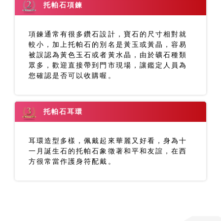
托帕石項鍊
項鍊通常有很多鑽石設計，寶石的尺寸相對就
較小，加上托帕石的別名是黃玉或黃晶，容易
被誤認為黃色玉石或者黃水晶，由於礦石種類
眾多，歡迎直接帶到門市現場，讓鑑定人員為
您確認是否可以收購喔。
托帕石耳環
耳環造型多樣，佩戴起來華麗又好看，身為十
一月誕生石的托帕石象徵著和平和友誼，在西
方很常當作護身符配戴。