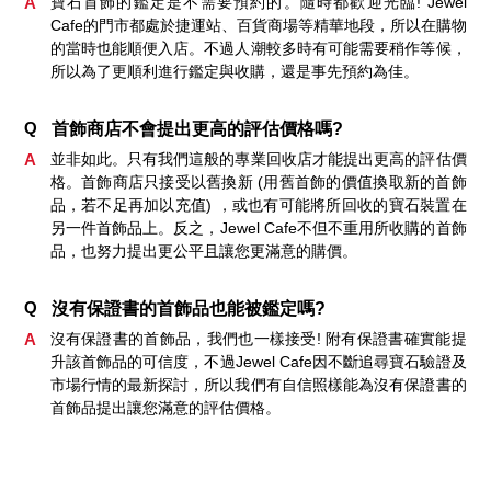
A
寶石首飾的鑑定是不需要預約的。隨時都歡迎光臨! Jewel
Cafe的門市都處於捷運站、百貨商場等精華地段，所以在購物
的當時也能順便入店。不過人潮較多時有可能需要稍作等候，
所以為了更順利進行鑑定與收購，還是事先預約為佳。
Q
首飾商店不會提出更高的評估價格嗎?
A
並非如此。只有我們這般的專業回收店才能提出更高的評估價
格。首飾商店只接受以舊換新 (用舊首飾的價值換取新的首飾
品，若不足再加以充值) ，或也有可能將所回收的寶石裝置在
另一件首飾品上。反之，Jewel Cafe不但不重用所收購的首飾
品，也努力提出更公平且讓您更滿意的購價。
Q
沒有保證書的首飾品也能被鑑定嗎?
A
沒有保證書的首飾品，我們也一樣接受! 附有保證書確實能提
升該首飾品的可信度，不過Jewel Cafe因不斷追尋寶石驗證及
市場行情的最新探討，所以我們有自信照樣能為沒有保證書的
首飾品提出讓您滿意的評估價格。