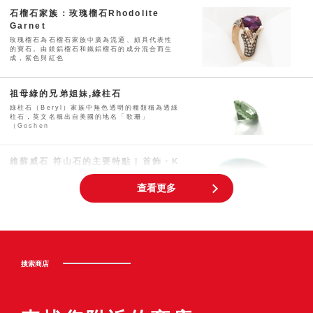
石榴石家族：玫瑰榴石Rhodolite
Garnet
玫瑰榴石為石榴石家族中廣為流通、頗具代表性
的寶石。由鎂鋁榴石和鐵鋁榴石的成分混合而生
成，紫色與紅色
祖母綠的兄弟姐妹,綠柱石
綠柱石（Beryl）家族中無色透明的種類稱為透綠
柱石，英文名稱出自美國的地名「歌珊」
（Goshen
維蘇威石 符山石的主要特點 | 首飾・K
金 回收專門店 JEWEL CAFE
查看更多
符山石是維蘇威石的寶石名，通常呈現抹茶般的
綠色。屬於矽酸鹽礦物，是十分受歡迎的能量
石。符山石依據內
10月的誕生石｢碧璽」（電氣石）
碧璽是什麼樣的寶石呢？ 碧璽又名電氣石，是10
搜索商店
月份的誕生石之一，如其名稱所示電氣石具有經
過加熱或用
象徵命運的星光藍寶石 | 首飾・K金 回