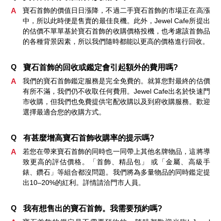
A
寶石首飾的價值日日漲降，不過二手寶石首飾的市場正在高漲
中，所以此時便是售賣的最佳良機。此外，Jewel Cafe所提出
的估價不單單基於寶石首飾的收購價格投機，也考慮該首飾品
的各種背景因素，所以我們隨時都能以更高的價格進行回收。
Q
寶石首飾的回收或鑑定會引起額外的費用嗎?
A
我們的寶石首飾鑑定服務是完全免費的。就算您對最終的估價
有所不滿，我們仍不收取任何費用。Jewel Cafe出名於快速門
市收購，但我們也免費提供宅配收購以及到府收購服務。歡迎
選擇最適合您的收購方式。
Q
有甚麼增高寶石首飾收購率的提示嗎?
A
若您在帶來寶石首飾的同時也一同帶上其他名牌物品，這將導
致更高的評估價格。「首飾、精品包」 或「金屬、高級手
錶、鑽石」等組合都沒問題。我們將為多量物品的同時鑑定提
出10–20%的紅利。詳情請洽門市人員。
Q
我有想售出的寶石首飾。我需要預約嗎?