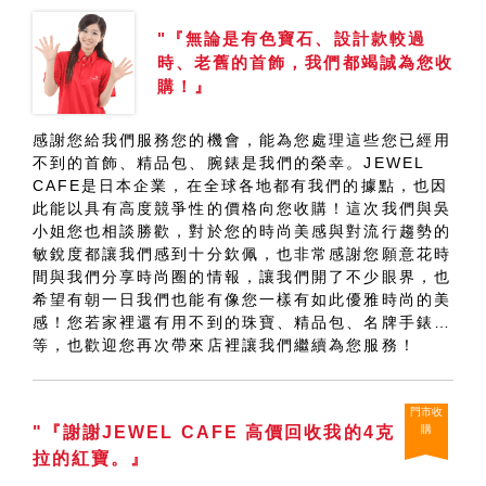
"『無論是有色寶石、設計款較過
時、老舊的首飾，我們都竭誠為您收
購！』
感謝您給我們服務您的機會，能為您處理這些您已經用
不到的首飾、精品包、腕錶是我們的榮幸。JEWEL
CAFE是日本企業，在全球各地都有我們的據點，也因
此能以具有高度競爭性的價格向您收購！這次我們與吳
小姐您也相談勝歡，對於您的時尚美感與對流行趨勢的
敏銳度都讓我們感到十分欽佩，也非常感謝您願意花時
間與我們分享時尚圈的情報，讓我們開了不少眼界，也
希望有朝一日我們也能有像您一樣有如此優雅時尚的美
感！您若家裡還有用不到的珠寶、精品包、名牌手錶…
等，也歡迎您再次帶來店裡讓我們繼續為您服務！
門市收
"『謝謝JEWEL CAFE 高價回收我的4克
購
拉的紅寶。』