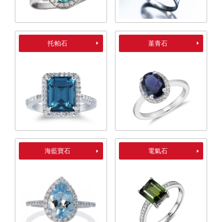
托帕石
堇青石
海藍寶石
電氣石