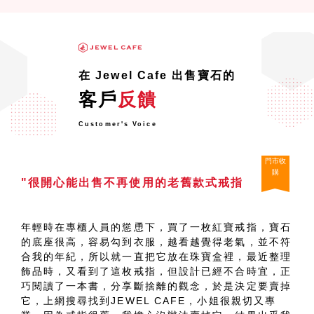
在 Jewel Cafe 出售寶石的
客戶
反饋
Customer's Voice
門市收
購
"很開心能出售不再使用的老舊款式戒指
年輕時在專櫃人員的慫恿下，買了一枚紅寶戒指，寶石
的底座很高，容易勾到衣服，越看越覺得老氣，並不符
合我的年紀，所以就一直把它放在珠寶盒裡，最近整理
飾品時，又看到了這枚戒指，但設計已經不合時宜，正
巧閱讀了一本書，分享斷捨離的觀念，於是決定要賣掉
它，上網搜尋找到JEWEL CAFE，小姐很親切又專