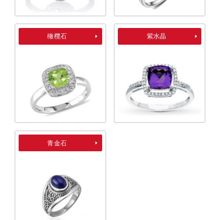
橄欖石
紫水晶
青金石