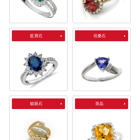
藍寶石
坦桑石
貓眼石
茶晶