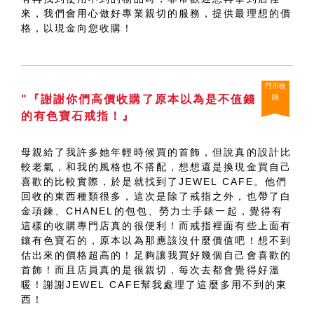
來，我們會用心做好專業親切的服務，提供最理想的價
格，以現金向您收購！
門市收
"『謝謝你們高價收購了原本以為是不值錢
購
的有色寶石戒指！』
母親給了我許多她年輕時候買的首飾，但說真的設計比
較老氣，和我的風格也不搭配，想想還是換現金買自己
喜歡的比較實際，於是就找到了JEWEL CAFE。他們
回收的東西種類很多，這次是除了戒指之外，也帶了白
金項鍊、CHANEL的包包、勞力士手錶一起，覺得有
這樣的收購專門店真的很便利！而戒指裡面有些上面有
鑲有色寶石的，原本以為那應該沒什麼價值吧！想不到
估出來的價格超高的！足夠讓我買好幾個自己會喜歡的
首飾！而且店員真的是很親切，每次去都會覺得好溫
暖！謝謝JEWEL CAFE幫我處理了這麼多用不到的東
西！