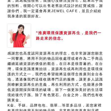
業，因為戒指很舊，我擔心沒辦法賣掉它，結果出乎我
的預料，很開心可以出售老舊款式設計的紅寶戒指，謝
謝你們，我一定還會再來JEWEL CAFE，並且介紹給
我身邊的親朋好友。
"推廣環境保護資源再生，是我們一
路走來的信念。
感謝您也高度認同資源再生的理念，也非常謝謝您願意
一同響應。將用不到的物品回收處理或者作為二手商品
繼續延續資源的價值的觀念，在日本是很普遍的。在台
灣，環保意識逐漸抬頭，資源再生或再利用也是環境保
護的方式之一，我們也希望能將這個理念推廣到全台各
地，透過像我們這樣收購專門店的服務，讓更多人認識
與瞭解資源再生的意義，再生利用的方式，也能逐步降
低資源開採與環境的破壞，留下一個更加美好的生活環
境給後代子孫。除了有色寶石、白金之外，我們也有收
購黃金、
K金、手錶、品牌包包、翡翠…等眾多品項，若您家裡
有再找到使用不到的物品時，非常歡迎您再拿到店裡