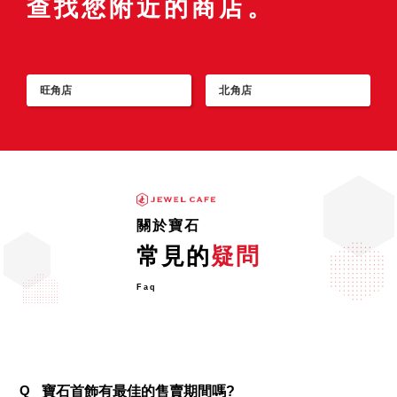
查找您附近的商店。
收專門店 JEWEL CAFE
人們相信星光藍寶石的三條光芒分別代表命運、
信賴和希望。自古便如護身符一般深受喜愛，在
現代也是一種廣
旺角店
北角店
關於寶石
常見的
疑問
Faq
Q
寶石首飾有最佳的售賣期間嗎?