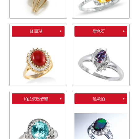
紅珊瑚
變色石
帕拉依巴碧璽
黑歐泊