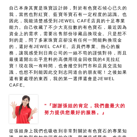
自己本身其實是珠寶設計師，對於有色寶石傾心已久的
我，當然也對紅寶、藍寶等寶石有一定程度的認識。也
因此，我能清楚感受到JEWEL CAFÉ店員的十足專業
能力。自己收藏了不少大克拉數的有色寶石，最近因為
資金上的需求，需要出售部份珍藏品換現金。只是想不
到的是，問了多家珠寶店卻沒有任何一間能夠換現金
的，還好有JEWEL CAFE。店員們專業、熱心的服
務，讓我感受到日商公司的一絲不苟的謹慎對待，而且
最後還開出出乎意料的高價用現金回收我的4克拉紅
寶！現在我一有時間，也會撥空到門市和店員交流知
識，也想不到能因此交到志同道合的朋友呢！之後如果
還有要處理的東西，我的第一選擇還會是JEWEL
CAFE。
"『謝謝張姐的肯定，我們盡最大的
努力提供您最好的服務。』
從張姐身上我們也吸收到非常對關於有色寶石的專業知