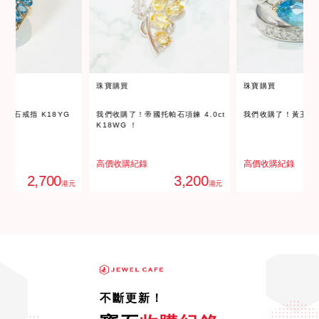
珠寶購買
珠寶購買
帕石戒指 K18YG
我們收購了！帝國托帕石項鍊 4.0ct
我們收購了！黃玉戒指 
K18WG ！
錄
高價收購紀錄
高價收購紀錄
2,700
3,200
港元
港元
不斷更新！