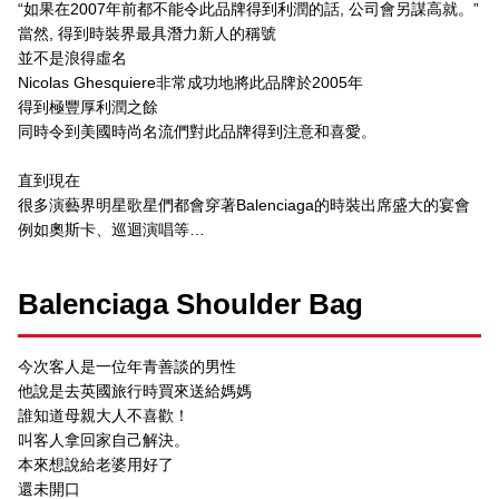
“如果在2007年前都不能令此品牌得到利潤的話, 公司會另謀高就。”
當然, 得到時裝界最具潛力新人的稱號
並不是浪得虛名
Nicolas Ghesquiere非常成功地將此品牌於2005年
得到極豐厚利潤之餘
同時令到美國時尚名流們對此品牌得到注意和喜愛。
直到現在
很多演藝界明星歌星們都會穿著Balenciaga的時裝出席盛大的宴會
例如奧斯卡、巡迴演唱等…
Balenciaga Shoulder Bag
今次客人是一位年青善談的男性
他說是去英國旅行時買來送給媽媽
誰知道母親大人不喜歡！
叫客人拿回家自己解決。
本來想說給老婆用好了
還未開口