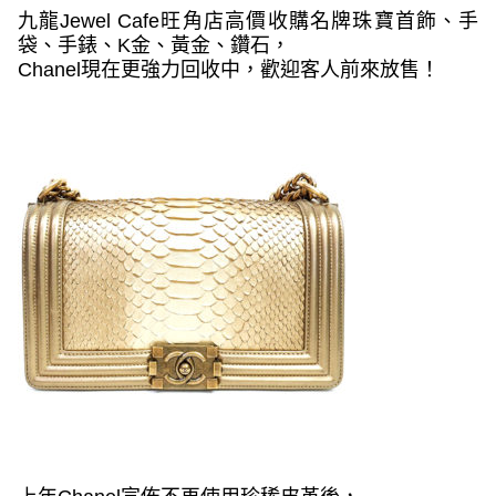
九龍
Jewel Cafe
旺角店高價收購名牌珠寶首飾、手
袋、手錶、
K
金、黃金、鑽石，
Chanel
現在更強力回收中，歡迎客人前來放售！