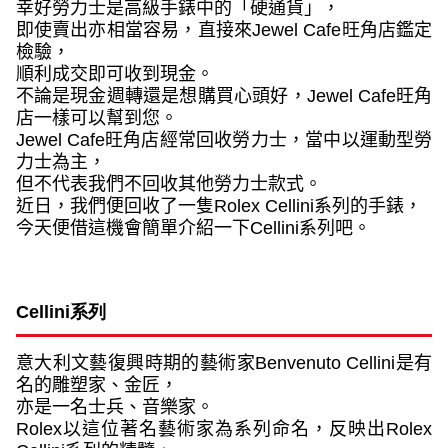
幸好勞力士是高級手錶中的「硬通貨」，
即使賣出亦相當容易，直接來
Jewel Cafe
旺角店鑑定
檢驗，
順利成交即可收到現金。
不論是現金週轉還是想購買心頭好，
Jewel Cafe
旺角
店一樣可以幫到您。
Jewel Cafe
旺角店經常回收勞力士，當中以運動型勞
力士為主，
但不代表我們不回收其他勞力士款式。
近日，我們便回收了一隻
Rolex Cellini
系列的手錶，
今天便借這機會簡單介紹一下
Cellini
系列吧。
Cellini
系列
意大利文藝復興時期的藝術家
Benvenuto Cellini
是有
名的雕塑家、金匠，
亦是一名士兵、音樂家。
Rolex
以這位著名藝術家為系列命名，反映出
Rolex