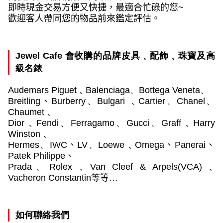
即時現金交易方便又快捷，最適合忙碌的您
~
歡迎客人帶同您的物品前來鑑定評估。
Jewel Cafe
會收購的品牌皮具﹑配飾﹑珠寶及高
級名錶
Audemars Piguet
﹑
Balenciaga
、
Bottega Veneta
、
Breitling
、
Burberry
、
Bulgari
﹑
Cartier
、
Chanel
、
Chaumet﹑
Dior﹑
Fendi
、
Ferragamo
、
Gucci
、
Graff﹑
Harry
Winston﹑
Hermes
、
IWC
、
LV
、
Loewe﹑Omega
、
Panerai
、
Patek Philippe
、
Prada
、
Rolex
﹑Van Cleef & Arpels(VCA)﹑
Vacheron Constantin
等
等…
如何聯絡我們