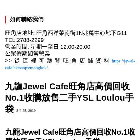
如何聯絡我們
旺角店地址
:
旺角西洋菜南街
1N
兆萬中心地下
G11
TEL:2788-2299
營業時間
:
星期一至日
12:00-20:00
公眾假期如常營業
>>
從這裡可瀏覽旺角店舖資料
https://jewel-
cafe.hk/shops/mongkok/
九龍Jewel Cafe旺角店高價回收
No.1收購放售二手YSL Loulou手
袋
8月 25, 2019
九龍
Jewel Cafe
旺角店
高價回
收
No.1
收