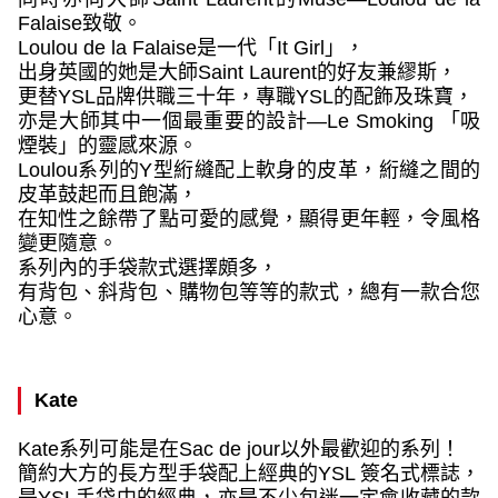
Falaise
致敬。
Loulou de la Falaise
是一代「
It Girl
」，
出身英國的她是大師
Saint Laurent
的好友兼繆斯，
更替
YSL
品牌供職三十年，專職
YSL
的配飾及珠寶，
亦是大師其中一個最重要的設計—
Le Smoking
「吸
煙裝」的靈感來源。
Loulou
系列的
Y
型絎縫配上軟身的皮革，絎縫之間的
皮革鼓起而且飽滿，
在知性之餘帶了點可愛的感覺，顯得更年輕，令風格
變更隨意。
系列內的手袋款式選擇頗多，
有背包、斜背包、購物包等等的款式，總有一款合您
心意。
Kate
Kate
系列可能是在
Sac de jour
以外最歡迎的系列！
簡約大方的長方型手袋配上經典的
YSL
簽名式標誌，
是
YSL
手袋中的經典，亦是不少包迷一定會收藏的款