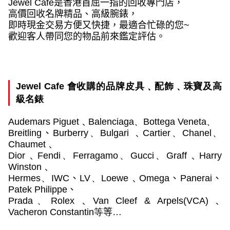
Jewel Cafe
是香港首屈一指的回收專門店，
高價回收名牌精品、高級腕錶，
即時現金交易方便又快捷，最適合忙碌的您
~
歡迎客人帶同您的物品前來鑑定評估。
Jewel Cafe
會收購的品牌皮具﹑配飾﹑珠寶及高
級名錶
Audemars Piguet
﹑
Balenciaga
、
Bottega Veneta
、
Breitling
、
Burberry
、
Bulgari
﹑
Cartier
、
Chanel
、
Chaumet﹑
Dior﹑
Fendi
、
Ferragamo
、
Gucci
、
Graff﹑
Harry
Winston﹑
Hermes
、
IWC
、
LV
、
Loewe﹑Omega
、
Panerai
、
Patek Philippe
、
Prada
、
Rolex
﹑Van Cleef & Arpels(VCA)﹑
Vacheron Constantin
等
等…