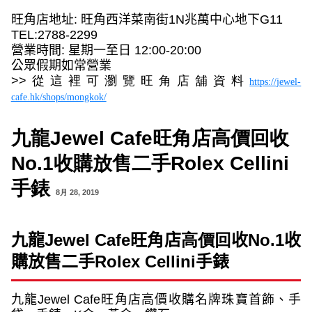
旺角店地址
:
旺角西洋菜南街
1N
兆萬中心地下
G11
TEL:2788-2299
營業時間
:
星期一至日
12:00-20:00
公眾假期如常營業
>>
從這裡可瀏覽旺角店舖資料
https://jewel-
cafe.hk/shops/mongkok/
九龍Jewel Cafe旺角店高價回收
No.1收購放售二手Rolex Cellini
手錶
8月 28, 2019
九龍
Jewel Cafe
旺角店
高價回
收
No.1
收
購放售二手
Rolex Cellini
手錶
九龍
Jewel Cafe
旺角店高價收購名牌珠寶首飾、手