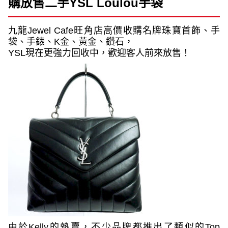
購放售二手
YSL Loulou
手袋
九龍
Jewel Cafe
旺角店高價收購名牌珠寶首飾、手
袋、手錶、
K
金、黃金、鑽石，
YSL
現在更強力回收中，歡迎客人前來放售！
由於
Kelly
的熱賣，不少品牌都推出了類似的
Top