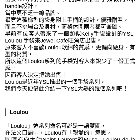
handle
設計，
當中更不乏一線品牌。
畢竟這種梯型的袋身附上手柄的設計，優雅耐看，
而且不挑場合及身材，商務休閒兩者都可兼顧。
早前有位客人帶來了一個類似Kelly手袋設計的
YSL
Loulou
手袋來
Jewel Cafe
旺角店出售。
原來客人不喜歡
Loulou
軟綿的質感，更偏向硬身、有
型的材質，
所以這個
Loulou
系列的手袋對客人來說少了一份正式
感‥
因而客人決定把她出售！
Loulou
是近年
YSL
推出的一個手袋系列，
我們今天便借此介紹一下
YSL大熱的
幾個系列吧！
Loulou
「
Loulou
」這系列命名可說是一語雙關，
在法文口語中，
Loulou
有「親愛的」意思，
同時亦向大師
Saint Laurent
的
Muse—Loulou de la