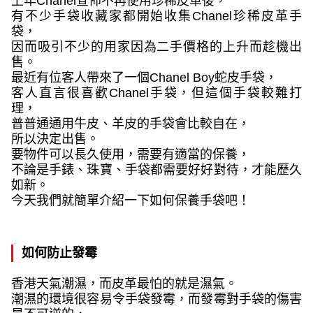
上年
Chanel
宣佈不再使用珍稀皮革後，
有不少手袋收藏家都開始收集
Chanel
珍稀皮革手
袋，
因而吸引不少的用家因為二手價格的上升而趁機出
售。
最近有位客人帶來了一個
Chanel Boy
蛇皮手袋，
客人直言很喜歡
Chanel
手袋，但這個手袋較難打
理，
普普通通用牛皮、羊皮的手袋會比較自在，
所以決定出售。
要物件可以長久使用，需要有適當的保養，
不論是手錶、珠寶、手袋都需要好好對待，才能
歷久
如新。
今天我們就簡單介紹一下如何保養手袋吧！
如何防止發霉
香港天氣潮濕，而皮革最怕的就是濕氣。
潮濕的環境很容易令手袋發霉，而發霉對手袋的傷害