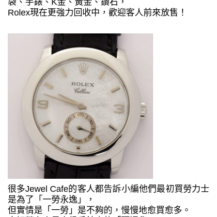
袋、手錶、
K
金、黃金、鑽石，
Rolex
現在更強力回收中，歡迎客人前來放售！
很多
Jewel Cafe
的客人都告訴小編他們最初買勞力士
是為了「一勞永逸」，
但實情是「一勞」是不夠的，慢慢地愈買愈多。