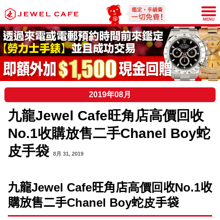
JEWEL CAFE
MENU
2019年08月
九龍Jewel Cafe旺角店高價回收
No.1收購放售二手Chanel Boy蛇
皮手袋
8月 31, 2019
九龍
Jewel Cafe
旺角店
高價回
收
No.1
收
購放售二手
Chanel Boy蛇皮
手袋