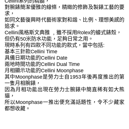
Cellini
系列的精髓，
對腕錶簡潔優雅的線條，精緻的修飾及製錶工藝的要
求，
如同文藝復興時代藝術家對和諧、比例、理想美感的
追求。
Cellini
風格斯文典雅 ﹐雖不採用
Rolex
的蠔式錶殼，
但仍有
50
米防水功能，足夠日常之用。
現時系列有四款不同功能的款式，當中包括
:
基本三針款
Cellini Time
具備日期功能的
Cellini Date
兩地時間功能的
Cellini Dual Time
月相顯示功能的
Cellini Moonphase
其中
Moonphase
是勞力士自
1953
年後再度推出的第
一隻月相腕錶，
因為月相功能出現在勞力士腕錶中簡直稀有如大熊
貓，
所以
Moonphase
一推出便充滿話題性，令不少藏家
都想收藏。