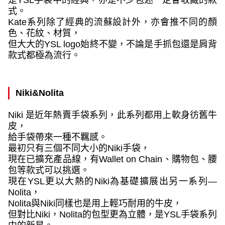
式。
Kate
系列除了經典的流蘇設計外，亦會推不同的顏
色、花紋、材質，
但大大的
YSL logo
始終不變，不論是手抓包還是肩背
款式都極為流行。
Niki&Nolita
Niki
是近年熱賣手袋系列，此系列都用上軟身彷舊牛
皮，
給手袋帶來一種不羈感。
最初只有三個不同大小的
Niki
手袋，
現在已擴充產品線，有
Wallet on Chain
、購物包、腰
包等款式可以挑選。
現在
YSL
更以大熱的
Niki
為基礎擴展出另一系列
—
Nolita
，
Nolita
與
Niki
同樣也是用上輕巧耐用的牛皮，
但對比
Niki
，
Nolita
的包型更為立體，是
YSL
手袋系列