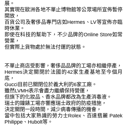
展。
其實現在歐洲各地不單止博物館等公眾場所宣佈暫停
開放，
百貨公司及奢侈品專門店如
Hermes
、
LV
等宣佈亦臨
時休業。
即使在科技的幫助下，不少品牌的
Online Store
如常
營業，
但實際上貨物處於無法付運的狀態。
不單止商店受影響，奢侈品品牌的工場亦相繼停產，
Hermes
決定關閉於法國的
42
家生產基地至今個月
底，
Gucci
目前已關閉位於義大利的
6
家工廠。
雖然
LVMH
表示會盡力繼續保持營運，
但旗下的化妝品、香水品牌都改為生產消毒液。
瑞士的鐘錶工場亦響應瑞士政府的防疫措施，
決定關閉一段時間，減少病毒傳播的機會，
當中包括大家熟識的勞力士
Rolex
、百達翡麗
Patek
Philippe
、
Hubolt
等。