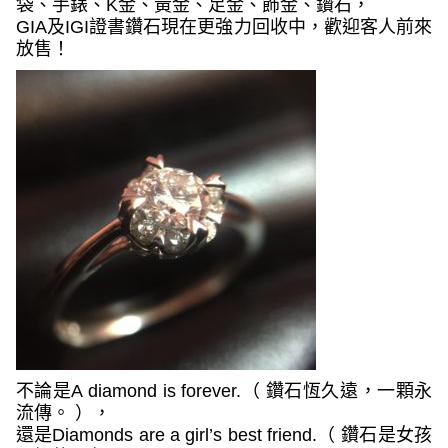
袋、手錶、
K
金、黃金、足金、飾金、鑽石，
GIA
及
IGI
證書鑽石
現在更強力回收中，歡迎客人前來
放售！
不論是
A diamond is forever.
（ 鑽石恆久遠，一顆永
流傳。 ），
還是
Diamonds are a girl’s best friend.
（
鑽石
是女孩