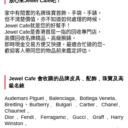
放心來
Jewel Cafe
吧！
家中有閒置的名牌珠寶首飾、手袋、手錶，
但不清楚價值，亦不知道如何處理的時候，
Jewel Cafe
就是您的好幫手！
Jewel Cafe
是香港首屈一指的回收專門店，
高價回收名牌精品、高級腕錶，
即時現金交易方便又快捷，最適合忙碌的您
~
歡迎客人帶同您的物品前來鑑定評估。
Jewel Cafe
會收購的品牌皮具﹑配飾﹑珠寶及高
級名錶
Audemars Piguet
﹑
Balenciaga
、
Bottega Veneta
、
Breitling
、
Burberry
、
Bulgari
﹑
Cartier
、
Chanel
、
Chaumet﹑
Dior﹑Fendi
、
Ferragamo
、
Gucci
、
Graff﹑Harry
Winston﹑