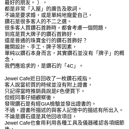
最好的朋友。 ），
都是非常「入屋」的廣告
及
歌詞。
不論是要求婚，或是單純地寵愛自己，
鑽石是很多客人的不二之選。
很多客人買鑽石首飾時，都會考慮一個問題，
到底是買大牌子的鑽石首飾好，
還是普通的珠寶金行的鑽石首飾好？
撇開設計、手工、牌子等因素，
單純以鑽石本身而言，其實鑽石並沒有「牌子」的概
念，
我們應追求的，是鑽石的「
4C
」。
Jewel Cafe
近日回收了一枚鑽石戒指。
客人說當初買的時候並沒有附上證書，
只記得當時推銷員說是
F
色便買下。
但經同事仔細觀察後，
發現鑽石是有經
GIA
檢驗並發出證書的。
不過，證書所描述的與客人記憶中的描述有所出入。
不論是鑽石還是其他回收項目，
Jewel Cafe
也會用利用各種工具及儀器確認各項細節