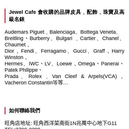
Jewel Cafe
會收購的品牌皮具﹑配飾﹑珠寶及高
級名錶
Audemars Piguet
﹑
Balenciaga
、
Bottega Veneta
、
Breitling
、
Burberry
、
Bulgari
﹑
Cartier
、
Chanel
、
Chaumet﹑
Dior﹑Fendi
、
Ferragamo
、
Gucci
、
Graff﹑Harry
Winston﹑
Hermes
、
IWC
、
LV
、
Loewe﹑Omega
、
Panerai
、
Patek Philippe
、
Prada
、
Rolex
﹑
Van Cleef & Arpels(VCA)﹑
Vacheron Constantin
等
等…
如何聯絡我們
旺角店地址
:
旺角西洋菜南街
1N
兆萬中心地下
G11