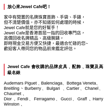
放心來
Jewel Cafe
吧！
家中有閒置的名牌珠寶首飾、手袋、手錶，
但不清楚價值，亦不知道如何處理的時候，
Jewel Cafe
就是您的好幫手！
Jewel Cafe
是香港首屈一指的回收專門店，
高價回收名牌精品、高級腕錶，
即時現金交易方便又快捷，最適合忙碌的您
~
歡迎客人帶同您的物品前來鑑定評估。
Jewel Cafe
會收購的品牌皮具﹑配飾﹑珠寶及高
級名錶
Audemars Piguet
﹑
Balenciaga
、
Bottega Veneta
、
Breitling
、
Burberry
、
Bulgari
﹑
Cartier
、
Chanel
、
Chaumet﹑
Dior﹑Fendi
、
Ferragamo
、
Gucci
、
Graff﹑Harry
Winston﹑