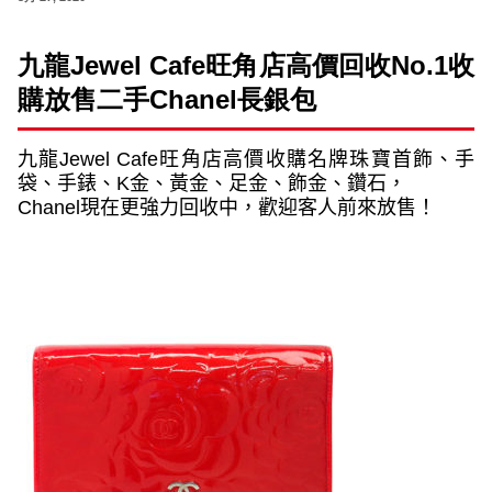
九龍
Jewel Cafe
旺角店高價回收
No.1
收
購放售二手Chanel長
銀包
九龍
Jewel Cafe
旺角店高價收購名牌珠寶首飾、手
袋、手錶、
K
金、黃金、足金、飾金、鑽石，
Chanel
現在更強力回收中，歡迎客人前來放售！