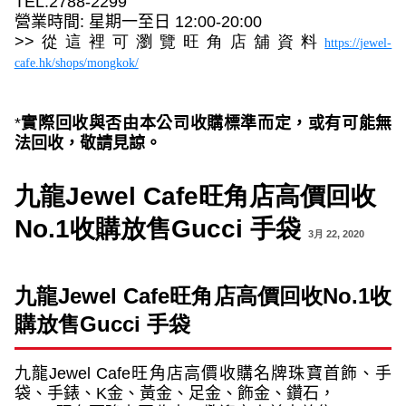
TEL:2788-2299
營業時間
:
星期一至日
12:00-20:00
>>
從這裡可瀏覽旺角店舖資料
https://jewel-
cafe.hk/shops/mongkok/
*
實際回收與否
由本公司收購標準而定，或有可能無
法回收，敬請見諒。
九龍Jewel Cafe旺角店高價回收
No.1收購放售Gucci 手袋
3月 22, 2020
九龍
Jewel Cafe
旺角店高價回收
No.1
收
購放售
Gucci
手袋
九龍
Jewel Cafe
旺角店高價收購名牌珠寶首飾、手
袋、手錶、
K
金、黃金、足金、飾金、鑽石，