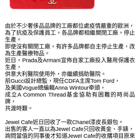
由於不少奢侈品品牌的工廠都位處疫情嚴重的歐洲，
為了抗疫及保護員工，各品牌都相繼關閉工廠，停止
生產。
即使沒有關閉工廠，有許多品牌都自主停止生產，改
為生產醫療物品。
近日，
Prada及Armani
宣佈自家工廠投入醫用保護衣
生產，
供意大利醫院使用外，亦繼續捐助醫院。
前
Gucci
設計總監，現任
CDFA
主席
Tom Ford
，
及美國
Vogue
總編輯
Anna Wintour
牵頭，
成立
A Common Thread
基金協助有困難的時尚品
牌，
共渡時艱。
Jewel Cafe
近日回收了一款
Chanel漆皮長
銀包。
出售的客人一直以為
Jewel Cafe
只回收黃金、手錶，
詢問當值的同事後才知道
Jewel Cafe
的收購項目原來