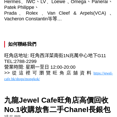
Hermes
、
IWC
、
LV
、
Loewe﹑Omega
、
Panerai
、
Patek Philippe
、
Prada
、
Rolex
﹑
Van Cleef & Arpels(VCA)﹑
Vacheron Constantin
等
等…
如何聯絡我們
旺角店地址
:
旺角西洋菜南街
1N
兆萬中心地下
G11
TEL:2788-2299
營業時間
:
星期一至日
12:00-20:00
>>
從這裡可瀏覽旺角店舖資料
https://jewel-
cafe.hk/shops/mongkok/
九龍Jewel Cafe旺角店高價回收
No.1收購放售二手Chanel長銀包
3月 27, 2020