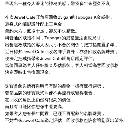
呈現出一種令人著迷的神秘美感，難怪多年來歷久不衰。
今次Jewel Cafe旺角店回收Bvlgari的Tubogas K金戒指，
裹身式的蜿蜒設計配上三色金，
簡約大方，氣場十足，卻又不失精緻。
與普通的戒指不同，Tubogas的戒指無法更改尺寸，
出售這枚戒指的客人因尺寸不合的關係而把戒指閒置多年，
近日得知Jewel Cafe回收名牌手袋外，亦會回收名牌珠寶，
便決定把戒指帶來Jewel Cafe旺角店鑑定評估。
當值同事為客人仔細檢查及估價後，客人相當滿意回收價格，
決定即時出售換回現金。
珠寶首飾與所有與時尚有關的產物一樣有流行趨勢，
奢侈品牌的珠寶款式即使不再流行或變得老舊，
在回收的角度上仍然有很高的價值，
而且有可能比你想像中還要高。
如果客人您有長年閒置，已經不再配戴的名牌珠寶，
不妨帶來Jewel Cafe鑑定評估，回收價格也許會讓您喜出望外。