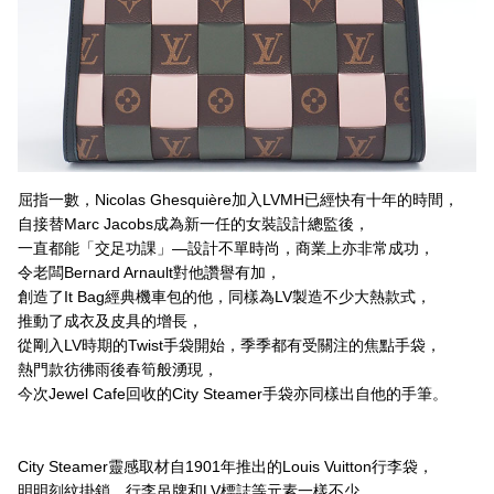
屈指一數，Nicolas Ghesquière加入LVMH已經快有十年的時間，
自接替Marc Jacobs成為新一任的女裝設計總監後，
一直都能「交足功課」—設計不單時尚，商業上亦非常成功，
令老闆Bernard Arnault對他讚譽有加，
創造了It Bag經典機車包的他，同樣為LV製造不少大熱款式，
推動了成衣及皮具的增長，
從剛入LV時期的Twist手袋開始，季季都有受關注的焦點手袋，
熱門款彷彿雨後春筍般湧現，
今次Jewel Cafe回收的City Steamer手袋亦同樣出自他的手筆。
City Steamer靈感取材自1901年推出的Louis Vuitton行李袋，
明明刻紋掛鎖、行李吊牌和LV標誌等元素一樣不少，