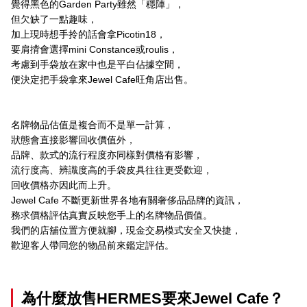
覺得黑色的Garden Party雖然「穩陣」，
但欠缺了一點趣味，
加上現時想手拎的話會拿Picotin18，
要肩揹會選擇mini Constance或roulis，
考慮到手袋放在家中也是平白佔據空間，
便決定把手袋拿來Jewel Cafe旺角店出售。
名牌物品估值是複合而不是單一計算，
狀態會直接影響回收價值外，
品牌、款式的流行程度亦同樣對價格有影響，
流行度高、辨識度高的手袋皮具往往更受歡迎，
回收價格亦因此而上升。
Jewel Cafe 不斷更新世界各地有關奢侈品品牌的資訊，
務求價格評估真實反映您手上的名牌物品價值。
我們的店舖位置方便就腳，現金交易模式安全又快捷，
歡迎客人帶同您的物品前來鑑定評估。
為什麼放售HERMES要來Jewel Cafe？