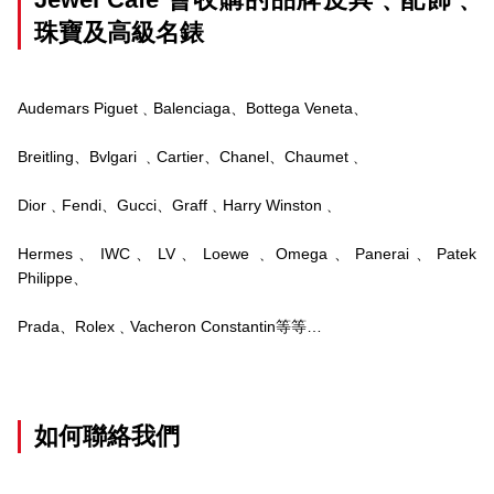
珠寶及高級名錶
Audemars Piguet﹑Balenciaga、Bottega Veneta、
Breitling、Bvlgari ﹑Cartier、Chanel、Chaumet﹑
Dior﹑Fendi、Gucci、Graff﹑Harry Winston﹑
Hermes、IWC、LV、Loewe﹑Omega、Panerai、Patek
Philippe、
Prada、Rolex﹑Vacheron Constantin等等…
如何聯絡我們