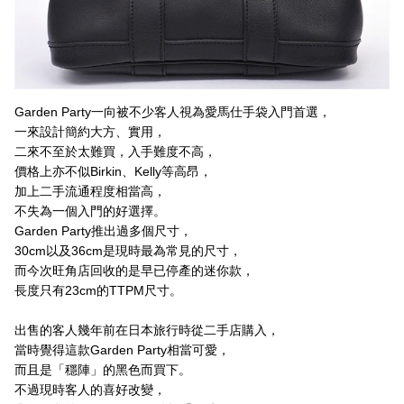
Garden Party一向被不少客人視為愛馬仕手袋入門首選，
一來設計簡約大方、實用，
二來不至於太難買，入手難度不高，
價格上亦不似Birkin、Kelly等高昂，
加上二手流通程度相當高，
不失為一個入門的好選擇。
Garden Party推出過多個尺寸，
30cm以及36cm是現時最為常見的尺寸，
而今次旺角店回收的是早已停產的迷你款，
長度只有23cm的TTPM尺寸。
出售的客人幾年前在日本旅行時從二手店購入，
當時覺得這款Garden Party相當可愛，
而且是「穩陣」的黑色而買下。
不過現時客人的喜好改變，