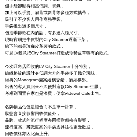
但手袋卻顯得相當低調、貴氣，
加上可以手提、肩背或斜背等多種方式攜帶，
吸引了不少客人用作商務手袋。
手袋推出過多個尺寸，
包括季節款在內的話，有多達六種尺寸。
現時官網把牛皮製的City Steamer逐漸下架，
餘下的都是珍稀皮革製的款式，
可見LV銳意把City Steamer打造成珍稀皮革獨有的款式。
今次旺角店回收的LV City Steamer十分特別，
編織格紋的設計令低調大方的手袋多了幾分玩味，
經典的Monogram圖案縱橫交錯，猶如棋盤。
出售的客人買回來不久便對這款City Steamer生厭，
考慮到閒置在家也是浪費，便拿來Jewel Cafe出售。
名牌物品估值是複合而不是單一計算，
狀態會直接影響回收價值外，
品牌、款式的流行程度亦同樣對價格有影響，
流行度高、辨識度高的手袋皮具往往更受歡迎，
回收價格亦因此而上升。