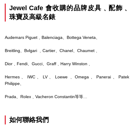
Jewel Cafe 會收購的品牌皮具﹑配飾﹑
珠寶及高級名錶
Audemars Piguet﹑Balenciaga、Bottega Veneta、
Breitling、Bvlgari ﹑Cartier、Chanel、Chaumet﹑
Dior﹑Fendi、Gucci、Graff﹑Harry Winston﹑
Hermes、IWC、LV、Loewe﹑Omega、Panerai、Patek
Philippe、
Prada、Rolex﹑Vacheron Constantin等等…
如何聯絡我們