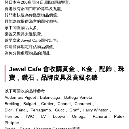
於日本有200多間分店,團隊經驗豐富,
香港設有兩間門市於港島及九龍,
於門市快速為你鑑定物品價值,
且能為你提供滿意的回收價格。
家中閒置物品太多,
棄置又覺得太過浪費,
趁早拿來Jewel Café回收出售,
快速替你鑑定評估物品價值,
為你分擔處理物品的煩惱。
Jewel Cafe 會收購黃金﹑K金﹑配飾﹑珠
寶﹑鑽石﹑品牌皮具及高級名錶
以下可回收的品牌參考
Audemars Piguet﹑Balenciaga、Bottega Veneta、
Breitling、Bulgari ﹑Cartier、Chanel、Chaumet﹑
Dior﹑Fendi、Ferragamo、Gucci、Graff﹑Harry Winston﹑
Hermes、IWC、LV、Loewe﹑Omega、Panerai、Patek
Philippe、
Prada、Rolex﹑Vacheron Constantin等等…