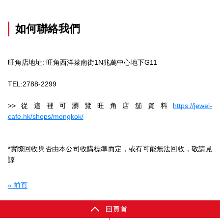
如何聯絡我們
旺角店地址: 旺角西洋菜南街1N兆萬中心地下G11
TEL:2788-2299
>>從這裡可瀏覽旺角店舖資料
https://jewel-
cafe.hk/shops/mongkok/
*實際回收與否由本公司收購標準而定，或有可能無法回收，敬請見
諒
« 前頁