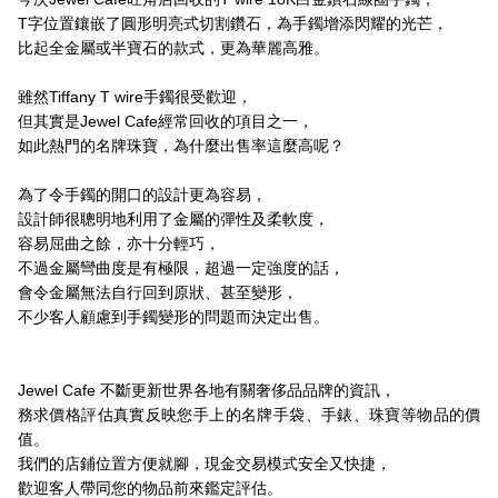
T字位置鑲嵌了圓形明亮式切割鑽石，為手鐲增添閃耀的光芒，
比起全金屬或半寶石的款式，更為華麗高雅。
雖然Tiffany T wire手鐲很受歡迎，
但其實是Jewel Cafe經常回收的項目之一，
如此熱門的名牌珠寶，為什麼出售率這麼高呢？
為了令手鐲的開口的設計更為容易，
設計師很聰明地利用了金屬的彈性及柔軟度，
容易屈曲之餘，亦十分輕巧，
不過金屬彎曲度是有極限，超過一定強度的話，
會令金屬無法自行回到原狀、甚至變形，
不少客人顧慮到手鐲變形的問題而決定出售。
Jewel Cafe 不斷更新世界各地有關奢侈品品牌的資訊，
務求價格評估真實反映您手上的名牌手袋、手錶、珠寶等物品的價
值。
我們的店鋪位置方便就腳，現金交易模式安全又快捷，
歡迎客人帶同您的物品前來鑑定評估。