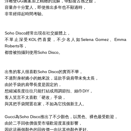
浮雕雙GG圖案加上精緻的流蘇，帶點復古感之餘，
容量亦十分驚人，即使推出多年也不顯過時，
非常經得起時間考驗。
Soho Disco經常出現在社交媒體上，
不單止深受KOL們喜愛，
不少名人如Selena Gomez、Emma
Roberts等，
都曾被拍攝到使用Soho Disco。
出售的客人很喜歡Soho Disco的實而不華，
不過對身材嬌小的她來說，這款手袋肩帶未免太長，
由於手袋的肩帶長度是固定的，
想縮減長度往往只能打結或用調節扣、絲巾DIY，
客人笑言不太喜歡「硬改」手袋，
與其把手袋閒置在家，不如為它找個新主人。
Gucci為Soho Disco推出了不少顏色，以黑色、裸色最受歡迎，
由於二手回收價值受市場歡迎度直接影響，
因此這兩個顏色的回收價一向比其他顏色更好。