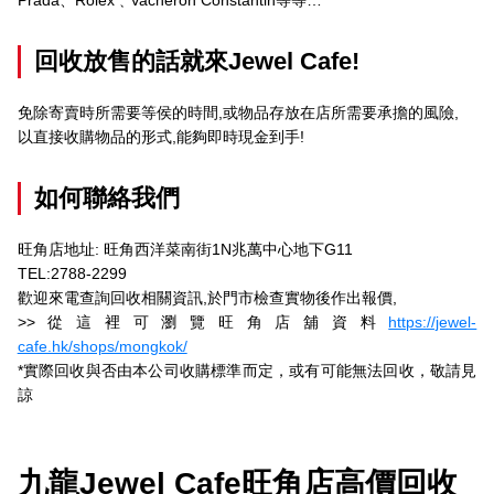
回收放售的話就來Jewel Cafe!
免除寄賣時所需要等侯的時間,或物品存放在店所需要承擔的風險,
以直接收購物品的形式,能夠即時現金到手!
如何聯絡我們
旺角店地址: 旺角西洋菜南街1N兆萬中心地下G11
TEL:2788-2299
歡迎來電查詢回收相關資訊,於門市檢查實物後作出報價,
>>從這裡可瀏覽旺角店舖資料
https://jewel-
cafe.hk/shops/mongkok/
*實際回收與否由本公司收購標準而定，或有可能無法回收，敬請見
諒
九龍Jewel Cafe旺角店高價回收