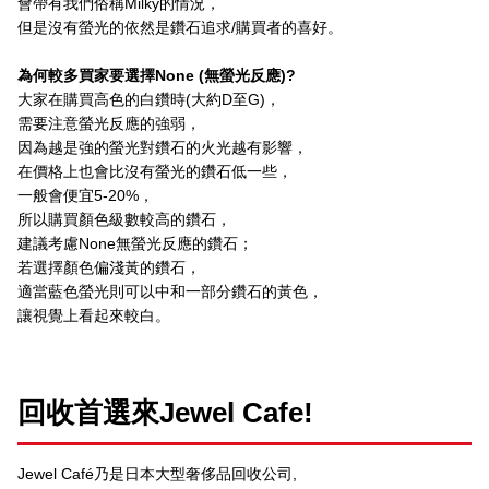
會帶有我們俗稱Milky的情況，
但是沒有螢光的依然是鑽石追求/購買者的喜好。
為何較多買家要選擇None (無螢光反應)?
大家在購買高色的白鑽時(大約D至G)，
需要注意螢光反應的強弱，
因為越是強的螢光對鑽石的火光越有影響，
在價格上也會比沒有螢光的鑽石低一些，
一般會便宜5-20%，
所以購買顏色級數較高的鑽石，
建議考慮None無螢光反應的鑽石；
若選擇顏色偏淺黃的鑽石，
適當藍色螢光則可以中和一部分鑽石的黃色，
讓視覺上看起來較白。
回收首選來Jewel Cafe!
Jewel Café乃是日本大型奢侈品回收公司,