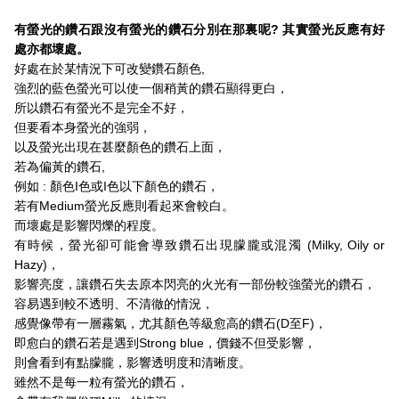
有螢光的鑽石跟沒有螢光的鑽石分別在那裏呢? 其實螢光反應有好
處亦都壞處。
好處在於某情況下可改變鑽石顏色,
強烈的藍色螢光可以使一個稍黃的鑽石顯得更白，
所以鑽石有螢光不是完全不好，
但要看本身螢光的強弱，
以及螢光出現在甚麼顏色的鑽石上面，
若為偏黃的鑽石,
例如 : 顏色I色或I色以下顏色的鑽石，
若有Medium螢光反應則看起來會較白。
而壞處是影響閃爍的程度。
有時候，螢光卻可能會導致鑽石出現朦朧或混濁 (Milky, Oily or
Hazy)，
影響亮度，讓鑽石失去原本閃亮的火光有一部份較強螢光的鑽石，
容易遇到較不透明、不清徹的情況，
感覺像帶有一層霧氣，尤其顏色等級愈高的鑽石(D至F)，
即愈白的鑽石若是遇到Strong blue，價錢不但受影響，
則會看到有點朦朧，影響透明度和清晰度。
雖然不是每一粒有螢光的鑽石，