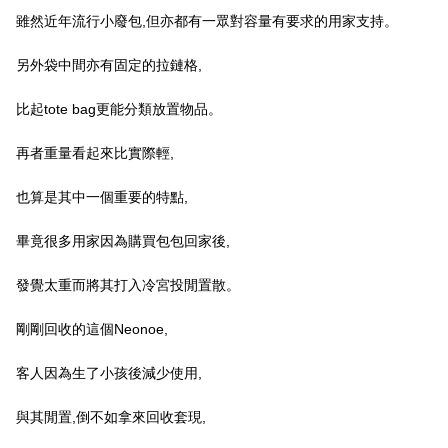
雖然近年流行小廢包,但亦都有一眾對容量有要求的用家支持。
另外袋中間亦有固定的拉鏈格,
比起tote bag更能分類放置物品。
再者重量看起來比實際輕,
也算是其中一個重要的特點,
畢竟很多用家因為購買包包回家後,
發覺太重而將其打入冷宮投閒置散。
剛剛回收的這個Neonoe,
客人因為生了小孩後減少使用,
與其閒置,倒不如拿來回收套現,