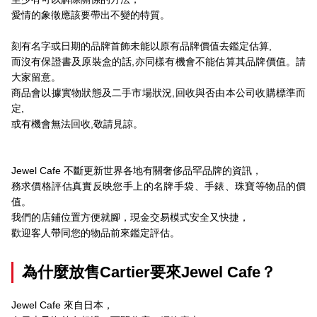
愛情的象徵應該要帶出不變的特質。
刻有名字或日期的品牌首飾未能以原有品牌價值去鑑定估算,
而沒有保證書及原裝盒的話,亦同樣有機會不能估算其品牌價值。請
大家留意。
商品會以據實物狀態及二手市場狀況,回收與否由本公司收購標準而
定,
或有機會無法回收,敬請見諒。
Jewel Cafe 不斷更新世界各地有關奢侈品罕品牌的資訊，
務求價格評估真實反映您手上的名牌手袋、手錶、珠寶等物品的價
值。
我們的店鋪位置方便就腳，現金交易模式安全又快捷，
歡迎客人帶同您的物品前來鑑定評估。
為什麼放售Cartier要來Jewel Cafe？
Jewel Cafe 來自日本，