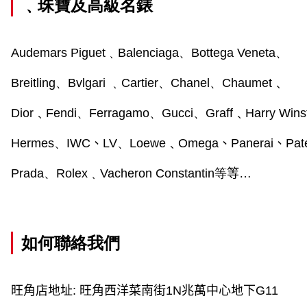
﹑珠寶及高級名錶
Audemars Piguet
﹑
Balenciaga
、
Bottega Veneta
、
Breitling
、
Bvlgari 
﹑
Cartier
、
Chanel
、
Chaumet﹑
Dior﹑Fendi
、
Ferragamo
、
Gucci
、
Graff﹑Harry Win
Hermes
、
IWC
、
LV
、
Loewe﹑Omega
、
Panerai
、
Pat
Prada
、
Rolex
﹑
Vacheron Constantin
等
等…
如何聯絡我們
旺角店地址
:
旺角西洋菜南街
1N
兆萬中心地下
G11