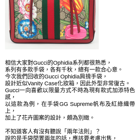
相信大家對
Gucci
的
Ophidia
系列都很熟悉，
系列有多款手袋，各有千秋，總有一款合心意。
今次我們回收的
Gucci Ophidia
肩揹手袋，
設計近似
Vanity Case
化妝箱，因此外型非常復古。
Gucci
一向喜歡以限量方式不時為現有款式加添特色
感，
以這款為例，在手袋
GG Supreme
帆布及紅綠織帶
上，
加上了花卉圖案的設計，頗為別緻。
不知道客人有沒有聽說「兩年法則」？
說的是手袋閒置兩年的話，應該要考慮出售，