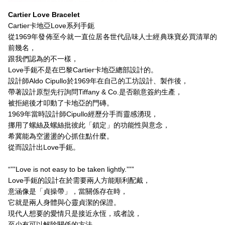
Cartier Love Bracelet
Cartier卡地亞Love系列手鈪
從1969年發佈至今就一直位居各世代品味人士經典珠寶必買清單的
前幾名，
跟我們認為的不一樣，
Love手鈪不是在巴黎Cartier卡地亞總部設計的。
設計師Aldo Cipullo於1969年在自己的工坊設計、製作後，
帶著設計原型先行詢問Tiffany & Co.是否願意簽約生產，
被拒絕後才叩動了卡地亞的門磚。
1969年當時設計師Cipullo經歷分手而靈感湧現，
挪用了螺絲及螺絲批彼此「鎖定」的功能性與意念，
希冀能為空盪盪的心抓住點什麼。
從而設計出Love手鈪。
“””Love is not easy to be taken lightly.”””
Love手鈪的設計在於需要兩人方能順利配戴，
意涵像是「貞操帶」，當關係存在時，
它就是兩人身體與心靈貞潔的保證。
現代人想要的愛情只是接近永恆，或者說，
至少有可以解除關係的方法，