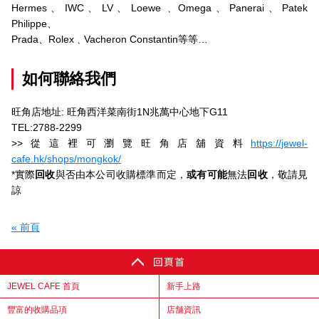
Hermes、IWC、LV、Loewe﹑Omega、Panerai、Patek
Philippe、
Prada、Rolex﹑Vacheron Constantin等等…
如何聯絡我們
旺角店地址: 旺角西洋菜南街1N兆萬中心地下G11
TEL:2788-2299
>>從這裡可瀏覽旺角店舖資料
https://jewel-
cafe.hk/shops/mongkok/
*實際
回收
與否由本公司收購標準而定，
或有可能
無法
回收
，敬請見
諒
« 前頁
JEWEL CAFE 首頁
新手上路
豐富的收購品項
店舗資訊