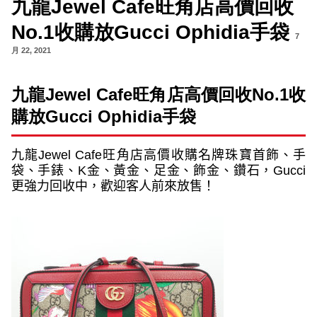
九龍Jewel Cafe旺角店高價回收
No.1收購放Gucci Ophidia手袋
7
月 22, 2021
九龍
Jewel Cafe
旺角店高價回收
No.1
收
購放
Gucci Ophidia
手袋
九龍
Jewel Cafe
旺角店高價收購名牌珠寶首飾、手
袋、手錶、
K
金、黃金、足金、飾金、鑽石，
Gucci
更強力回收中，歡迎客人前來放售！