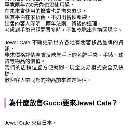
畢竟兩年
730
天內也沒使用過，
在未來會使用的機會也是愈來愈少，
與其平白在家折舊，不如出售換新袋。
出售的客人深明「兩年法則」背後的道理，
考慮到手袋已經閒置多時，不如乾脆出售換回現金。
Jewel Cafe
不斷更新世界各地有關奢侈品品牌的資
訊，
務求價格評估真實反映您手上的名牌手袋、手錶、珠
寶等物品的價值。
我們的店鋪位置方便就腳，現金交易模式安全又快
捷，
歡迎客人帶同您的物品前來鑑定評估。
為什麼放售
Gucci
要來
Jewel Cafe
？
Jewel Cafe 
來自日本，