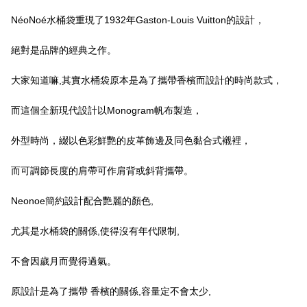
NéoNoé水桶袋重現了1932年Gaston-Louis Vuitton的設計，
絕對是品牌的經典之作。
大家知道嘛,其實水桶袋原本是為了攜帶香檳而設計的時尚款式，
而這個全新現代設計以Monogram帆布製造，
外型時尚，綴以色彩鮮艷的皮革飾邊及同色黏合式襯裡，
而可調節長度的肩帶可作肩背或斜背攜帶。
Neonoe簡約設計配合艷麗的顏色,
尤其是水桶袋的關係,使得沒有年代限制,
不會因歲月而覺得過氣。
原設計是為了攜帶 香檳的關係,容量定不會太少,