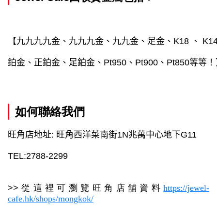
【九九九九金、九九九金、九九金、足金、
K18 
、 
K14
鉑金、正鉑金、足鉑金、
Pt950
、
Pt900
、
Pt850
等等！
如何聯絡我們
旺角店地址
:
旺角西洋菜南街
1N
兆萬中心地下
G11
TEL:2788-2299
>>
從這裡可瀏覽旺角店舖資料
https://jewel-
cafe.hk/shops/mongkok/