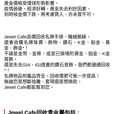
黃金價格受環球形勢影響，
疫情過後，經濟好轉，黃金失去利好因素，
到時候金價下跌，再考慮買入，亦未嘗不可。
Jewel Cafe
高價回收名牌手袋、機械腕錶，
還會收購名牌珠寶、飾物、鑽石、
K
金、鉑金、黃
金、飾金
*
！
不論是金幣、金條，或是已損壞的黃金、鉑金、
K
金
首飾，
還是失去
GIA
、
IGI
證書的鑽石首飾，我們都通通回收
*
！
名牌物品附屬品齊全，回收價更可進一步提高！
無論您是想斷捨離、套現還是想換款，
Jewel Cafe
都能幫到您。
Jewel Cafe回收貴金屬包括﹕