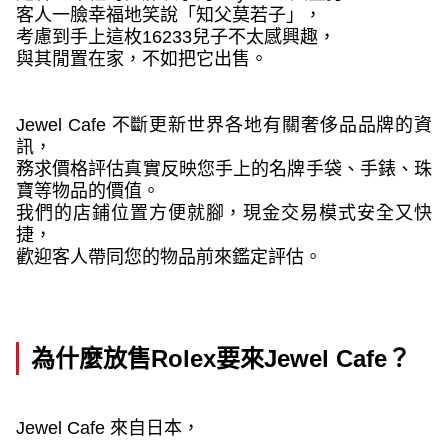
客人一臉幸福地笑說「知父莫若子」，
考慮到手上這枚
16233
兒子不太感興趣，
與其閒置在家，不如把它出售。
Jewel Cafe
不斷更新世界各地有關奢侈品品牌的資
訊，
務求價格評估真實反映您手上的名牌手袋、手錶、珠
寶等物品的價值。
我們的店鋪位置方便就腳，現金交易模式安全又快
捷，
歡迎客人帶同您的物品前來鑑定評估。
為什麼放售
Rolex
要來
Jewel Cafe
？
Jewel Cafe 
來自日本，