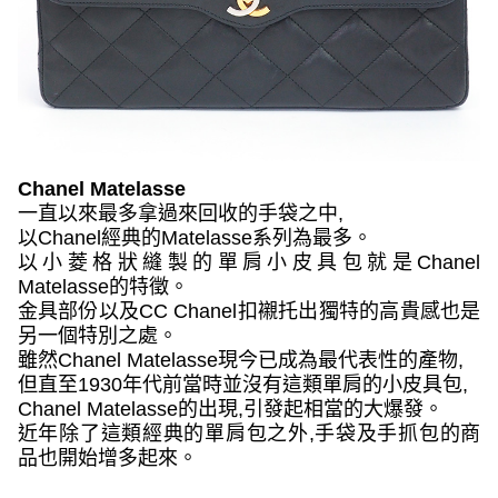
Chanel Matelasse
一直以來最多拿過來回收的手袋之中
,
以
Chanel
經典的
Matelasse
系列為最多。
以小菱格狀縫製的單肩小皮具包就是
Chanel
Matelasse
的特徵。
金具部份以及
CC Chanel
扣襯托出獨特的高貴感也是
另一個特別之處。
雖然
Chanel Matelasse
現今已成為最代表性的產物
,
但直至
1930
年代前當時並沒有這類單肩的小皮具包
,
Chanel Matelasse
的出現
,
引發起相當的大爆發。
近年除了這類經典的單肩包之外
,
手袋及手抓包的商
品也開始增多起來。