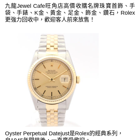
九龍
Jewel Cafe
旺角店高價收購名牌珠寶首飾、手
袋、手錶、
K
金、黃金、足金、飾金、鑽石，
Rolex
更強力回收中，歡迎客人前來放售！
Oyster Perpetual Datejust
是
Rolex
的經典系列，