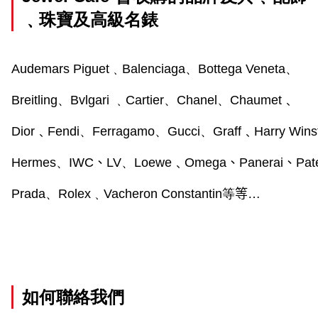
﹑珠寶及高級名錶
Audemars Piguet
﹑
Balenciaga
、
Bottega Veneta
、
Breitling
、
Bvlgari 
﹑
Cartier
、
Chanel
、
Chaumet﹑
Dior﹑Fendi
、
Ferragamo
、
Gucci
、
Graff﹑Harry Win
Hermes
、
IWC
、
LV
、
Loewe﹑Omega
、
Panerai
、
Pat
Prada
、
Rolex
﹑
Vacheron Constantin
等
等…
如何聯絡我們