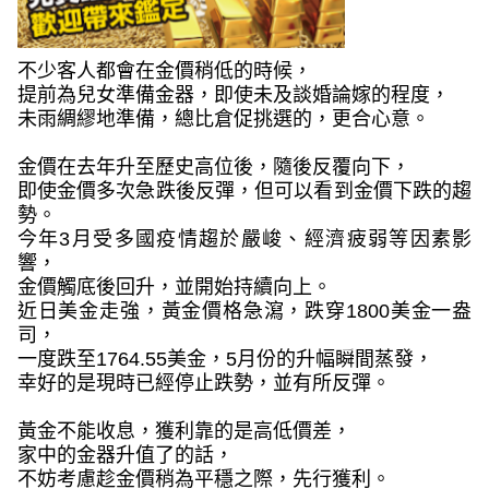
不少客人都會在金價稍低的時候，
提前為兒女準備金器，即使未及談婚論嫁的程度，
未雨綢繆地準備，總比倉促挑選的，更合心意。
金價在去年升至歷史高位後，隨後反覆向下，
即使金價多次急跌後反彈，但可以看到金價下跌的趨
勢。
今年
3
月受多國疫情趨於嚴峻、經濟疲弱等因素影
響，
金價觸底後回升，並開始持續向上。
近日美金走強，黃金價格急瀉，跌穿
1800
美金一盎
司，
一度跌至
1764.55
美金，
5
月份的升幅瞬間蒸發，
幸好的是現時已經停止跌勢，並有所反彈。
黃金不能收息，獲利靠的是高低價差，
家中的金器升值了的話，
不妨考慮趁金價稍為平穩之際，先行獲利。