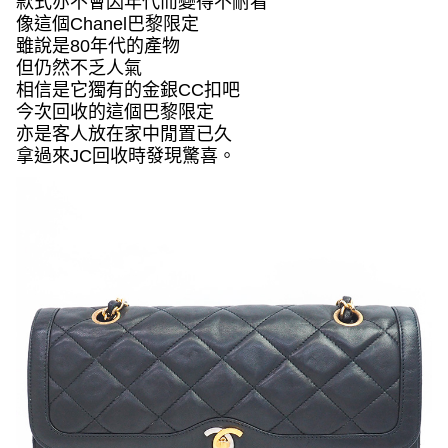
款式亦不會因年代而變得不耐看
像這個
Chanel
巴黎限定
雖說是
80
年代的產物
但仍然不乏人氣
相信是它獨有的金銀
CC
扣吧
今次回收的這個巴黎限定
亦是客人放在家中閒置已久
拿過來
JC
回收時發現驚喜。