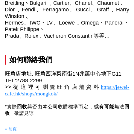
Breitling
、
Bulgari
﹑
Cartier
、
Chanel
、
Chaumet﹑
Dior﹑Fendi
、
Ferragamo
、
Gucci
、
Graff﹑Harry
Winston﹑
Hermes
、
IWC
、
LV
、
Loewe﹑Omega
、
Panerai
、
Patek Philippe
、
Prada
、
Rolex
﹑
Vacheron Constantin
等
等…
如何聯絡我們
旺角店地址
:
旺角西洋菜南街
1N
兆萬中心地下
G11
TEL:2788-2299
>>
從這裡可瀏覽旺角店舖資料
https://jewel-
cafe.hk/shops/mongkok/
*
實際
回收
與否由本公司收購標準而定，
或有可能
無法
回
收
，敬請見諒
« 前頁