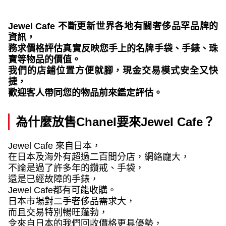
Jewel Cafe
不斷更新世界各地有關奢侈品罕品牌的
資訊，
務求價格評估真實反映您手上的名牌手袋、手錶、珠
寶等物品的價值。
我們的店鋪位置方便就腳，現金交易模式安全又快
捷，
歡迎客人帶同您的物品前來鑑定評估。
為什麼放售
Chanel
要來
Jewel Cafe
？
Jewel Cafe
來自日本，
在日本及海外有超過二百間分店，網絡龐大，
不論是過了許多年的鑽戒、手袋，
還是已經故障的手錶，
Jewel Cafe
都有可能收購。
日本市場對二手奢侈品需求大，
而且交易特別暢旺蓬勃，
令來自日本的我們回收價格更具優勢，