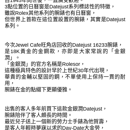
自
1945
年問世後，一直廣受歡迎。
3
點位置的日曆窗是
Datejust
系列標誌性的特徵，
雖說
Rolex
其他系列的腕錶也有日曆窗，
但世界上首款在這位置設置的腕錶，其實是
Datejust
系列。
今次
Jewel Cafe
旺角店回收的
Datejust 16233
腕錶，
是
18K
黃金的金鋼款，亦即是大家常說的「金銀
潤」。
「金銀潤」的官方名稱是
Rolesor
，
這種極具特色的設計早於上世紀
30
年代出現，
華貴的金輔以堅固的鋼，不單使用上保持一貫的耐
用，
腕錶在金的點綴下更顯優雅。
出售的客人多年前買下這款金銀潤
Datejust
，
腕錶陪伴了客人頗長的時間。
最近兒子送上一個新的勞力士手錶為他賀壽，
是客人年輕時夢寐以求的
Day-Date
大金勞，