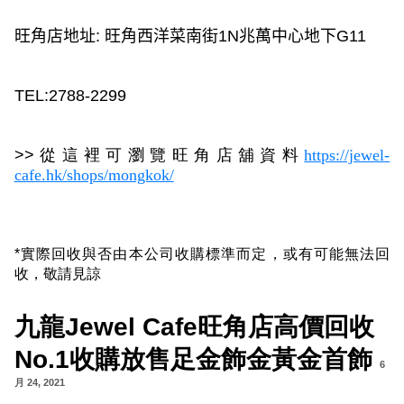
旺角店地址
:
旺角西洋菜南街
1N
兆萬中心地下
G11
TEL:2788-2299
>>
從這裡可瀏覽旺角店舖資料
https://jewel-
cafe.hk/shops/mongkok/
*
實際
回收
與否由本公司收購標準而定，
或有可能
無法
回
收
，敬請見諒
九龍Jewel Cafe旺角店高價回收
No.1收購放售足金飾金黃金首飾
6
月 24, 2021