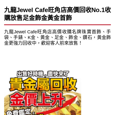
九龍
Jewel Cafe
旺角店高價回收
No.1
收
購放售足金飾金黃金首飾
九龍
Jewel Cafe
旺角店高價收購名牌珠寶首飾、手
袋、手錶、
K
金、黃金、足金、飾金、鑽石，黃金飾
金更強力回收中，歡迎客人前來放售！