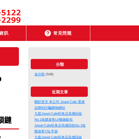
分類
未分類
(548)
o
近期文章
關於冒充 本公司 Jewel Cafe 香港
品牌的詐騙購物網站
九龍Jewel Cafe旺角店高價回收
頸鏈
No.1收購放售LV條鏈銀包
Jewel Cafe旺角店高價回收No.1收
購放售YSL手袋
，
九龍Jewel Cafe旺角店高價回收