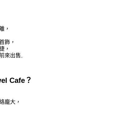
離，
首飾，
捷，
前來出售
。
el Cafe
？
絡龐大，