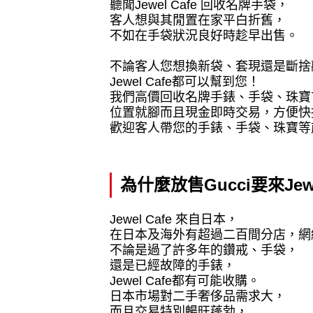
聽聞
Jewel Cafe
回收名牌手袋，
客人想與其閒置在家平白折舊，
不如在手袋狀況良好時趁早出售。
不論客人您想換新袋、套現還是斷捨
Jewel Cafe
都可以幫到您！
我們高價回收名牌手錶、手袋、珠寶
位置就腳而且現金即時交易，方便快
歡迎客人帶您的手錶、手袋、珠寶等
為什麼放售
Gucci
要來
Jew
Jewel Cafe
來自日本，
在日本及海外有超過二百間分店，網
不論是過了許多年的鑽戒、手袋，
還是已經故障的手錶，
Jewel Cafe
都有可能收購。
日本市場對二手奢侈品需求大，
而且交易特別暢旺蓬勃，