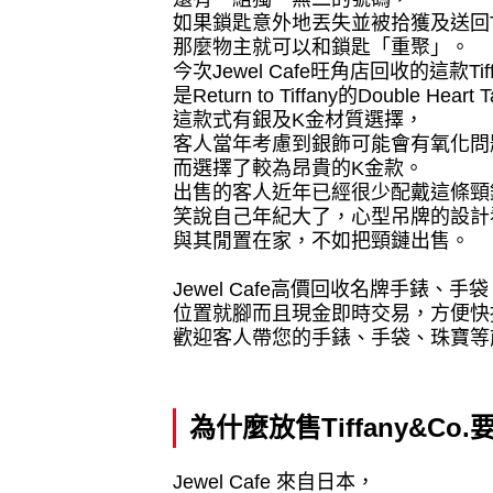
如果鎖匙意外地丟失並被拾獲及送回
那麼物主就可以和鎖匙「重聚」。
今次
Jewel Cafe
旺角店回收的這款
Ti
是
Return to Tiffany
的
Double Heart T
這款式有銀及
K
金材質選擇，
客人當年考慮到銀飾可能會有氧化問
而選擇了較為昂貴的
K
金款。
出售的客人近年已經很少配戴這條頸
笑說自己年紀大了，心型吊牌的設計
與其閒置在家，不如把頸鏈出售。
Jewel Cafe
高價回收名牌手錶、手袋
位置就腳而且現金即時交易，方便快
歡迎客人帶您的手錶、手袋、珠寶等
為什麼放售
Tiffany&Co.
Jewel Cafe
來自日本，