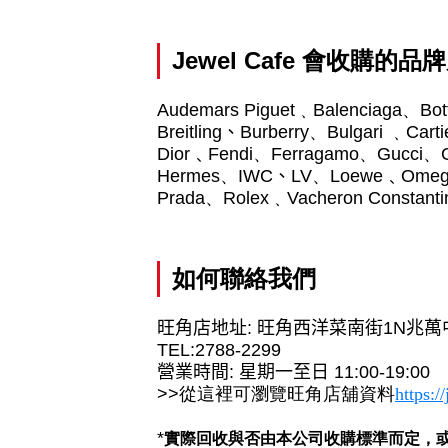
Jewel Cafe
會收購的品牌
Audemars Piguet
﹑
Balenciaga
、
Bot
Breitling
、
Burberry
、
Bulgari
﹑
Carti
Dior﹑Fendi
、
Ferragamo
、
Gucci
、
Hermes
、
IWC
、
LV
、
Loewe﹑Ome
Prada
、
Rolex
﹑
Vacheron Constanti
如何聯絡我們
旺角店地址
:
旺角西洋菜南街
1N
兆萬
TEL:2788-2299
營業時間
:
星期一至日
11:00-19:00
>>
從這裡可瀏覽旺角店舖資料
https:/
*
實際
回收
與否由本公司收購標準而定，