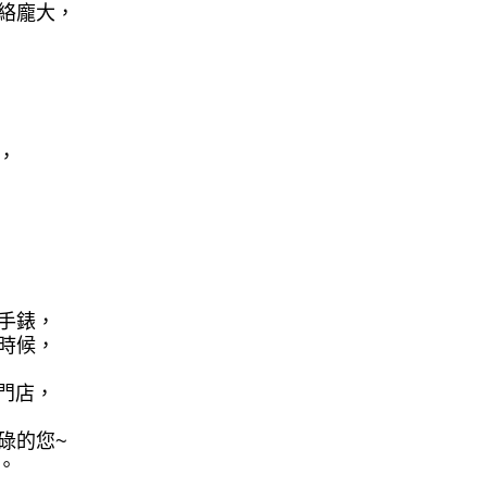
絡龐大，
，
手錶，
時候，
門店，
碌的您
~
。