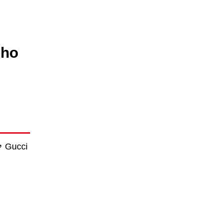
ho
，
Gucci