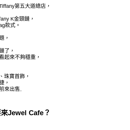
Tiffany
第五大道總店，
ffany K
金頸鏈，
ag
款式。
題，
鏈了，
看起來不夠穩重，
、珠寶首飾，
捷，
前來出售
。
要來
Jewel Cafe
？