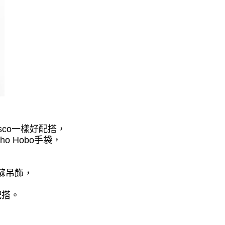
sco
一樣好配搭，
ho Hobo
手袋，
，
蘇吊飾，
配搭。