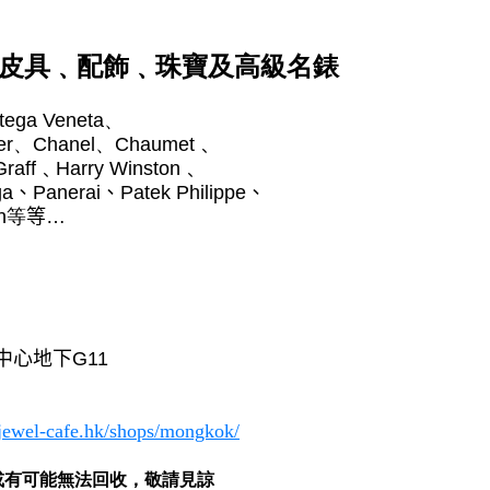
皮具﹑配飾﹑珠寶及高級名錶
tega Veneta
、
er
、
Chanel
、
Chaumet﹑
Graff﹑Harry Winston﹑
ga
、
Panerai
、
Patek Philippe
、
n
等
等…
中心地下
G11
/jewel-cafe.hk/shops/mongkok/
或有可能
無法
回收
，敬請見諒