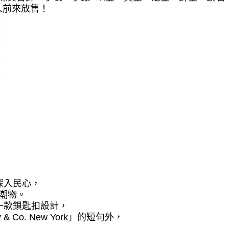
人前來放售！
深入民心，
潮物。
一款鎖匙扣設計，
ny & Co. New York
」的短句外，