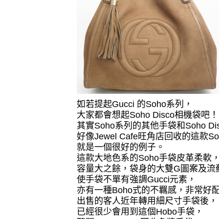
如若提起
Gucci
的
Soho
系列，
大家都會想起
Soho Disco
相機袋吧！
其實
Soho
系列的其他手袋和
Soho Di
好像
Jewel Cafe
旺角店回收的這款
So
就是一個很好的例子。
這款大地色系的
Soho
手袋皮革柔軟
容量大之餘，袋身的大雙
G
圖案及流
使手袋不單有強調
Gucci
元素，
亦有一種
Boho
式的不羈感，非常好
出售的客人近年轉用細尺寸手袋後，
已經很少會用到這個
Hobo
手袋，