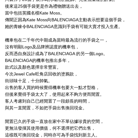
後來這25個手袋更是作為禮物贈送出去，
當中包括英國名模Kate Moss。
傳聞正因為Kate Moss向BALENCIAGA主動表示想要這個手袋，
她的青睞令BALENCIAGA意識到手袋有可能大賣才投入生產。
機車包在二千年代中期成為當時最為流行的手袋之一，
沒有明顯Logo及品牌辨認度的機車包，
反而憑自身設計成為了BALENCIAGA 的另一個Logo。
BALENCIAGA的機車包推出多年，
款式以及顏色選擇非常豐富。
今次Jewel Cafe旺角店回收的塗鴉款，
街頭味十足，十分帥氣。
出售的客人買的時候覺得機車包要大一點才型格，
但後來覺得手袋太大了，使用起來不夠方便而閒置。
客人考慮到自己已經閒置了一段頗長的時間，
與其一直閒置，不如把手袋出售換回現金。
閒置已久的手袋一直放在家中不單佔據珍貴的空間，
更無法發揮其使用價值，何不選擇把它們出售，
這樣既可換回現金，同時亦可為手袋找到新主人。