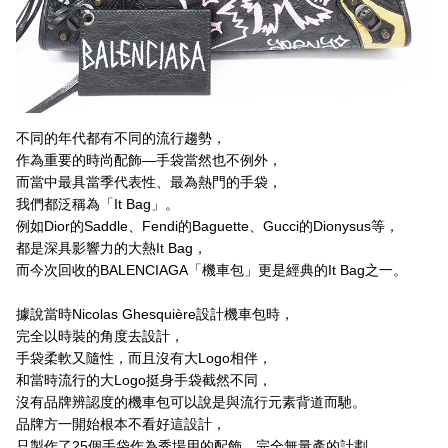
不同的年代都有不同的流行趨勢，
作為重要的時尚配飾—手袋當然也不例外，
而當中最具當季代表性、最為熱門的手袋，
我們都泛稱為「It Bag」。
例如Dior的Saddle、Fendi的Baguette、Gucci的Dionysus等，
都是深具影響力的大熱It Bag，
而今次回收的BALENCIAGA「機車包」更是經典的It Bag之一。
據說當時Nicolas Ghesquière設計機車包時，
完全以時裝的角度去設計，
手袋柔軟又隨性，而且沒有大Logo相伴，
和當時流行的大Logo挺身手袋截然不同，
沒有品牌辨認度的機車包可以說是與流行元素背道而馳。
品牌方一開始根本不看好這設計，
只製作了25個手袋作為秀場用的配飾、完全無量產的計劃。