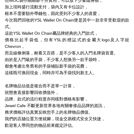
但WOC袋仔細細卻十分實用，可以放下少量隨身物，
加上現時盛行流動支付，袋內又有卡位設計，
根本不需要額外帶錢包，因此受到不少客人的喜愛，
今次我們回收的YSL Wallet On Chain便是其中一款非常受歡迎的款
式。
這款YSL Wallet On Chain屬品牌經典的入門款式，
價格比起手袋低，但有YSL的標誌式的金屬大logo及人字紋
Chevron，
而且線條俐落，耐看又百搭，是不少客人的入門名牌袋首選。
由於是入門級的手袋，不少客人想換另一款手袋時，
都會考慮出售舊有的手袋補貼新手袋的花費，
這樣既可換回現金，同時亦可為手袋找到新主人。
名牌物品估值是複合而不是單一計算，
狀態會直接影響回收價值外，
品牌、款式的流行程度亦同樣對價格有影響，
Jewel Cafe 不斷更新世界各地有關奢侈品品牌的資訊，
務求價格評估真實反映您手上的名牌物品價值。
我們的店舖位置方便就腳，現金交易模式安全又快捷，
歡迎客人帶同您的物品前來鑑定評估。