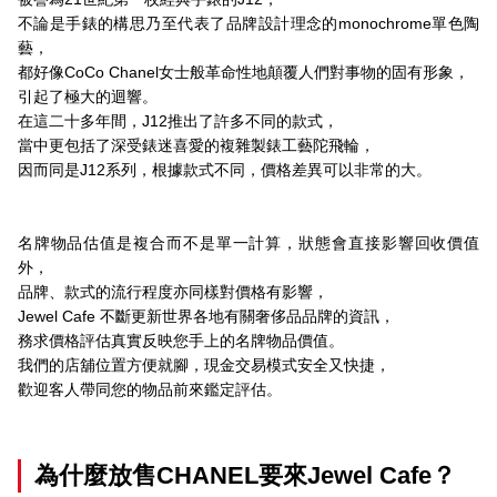
不論是手錶的構思乃至代表了品牌設計理念的monochrome單色陶
藝，
都好像CoCo Chanel女士般革命性地顛覆人們對事物的固有形象，
引起了極大的迴響。
在這二十多年間，J12推出了許多不同的款式，
當中更包括了深受錶迷喜愛的複雜製錶工藝陀飛輪，
因而同是J12系列，根據款式不同，價格差異可以非常的大。
名牌物品估值是複合而不是單一計算，狀態會直接影響回收價值
外，
品牌、款式的流行程度亦同樣對價格有影響，
Jewel Cafe 不斷更新世界各地有關奢侈品品牌的資訊，
務求價格評估真實反映您手上的名牌物品價值。
我們的店舖位置方便就腳，現金交易模式安全又快捷，
歡迎客人帶同您的物品前來鑑定評估。
為什麼放售CHANEL要來Jewel Cafe？