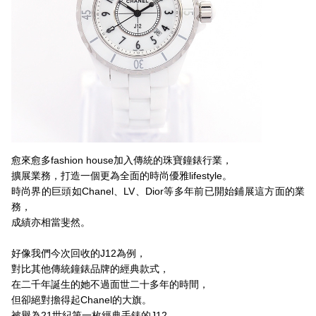
愈來愈多fashion house加入傳統的珠寶鐘錶行業，
擴展業務，打造一個更為全面的時尚優雅lifestyle。
時尚界的巨頭如Chanel、LV、Dior等多年前已開始鋪展這方面的業
務，
成績亦相當斐然。
好像我們今次回收的J12為例，
對比其他傳統鐘錶品牌的經典款式，
在二千年誕生的她不過面世二十多年的時間，
但卻絕對擔得起Chanel的大旗。
被譽為21世紀第一枚經典手錶的J12，