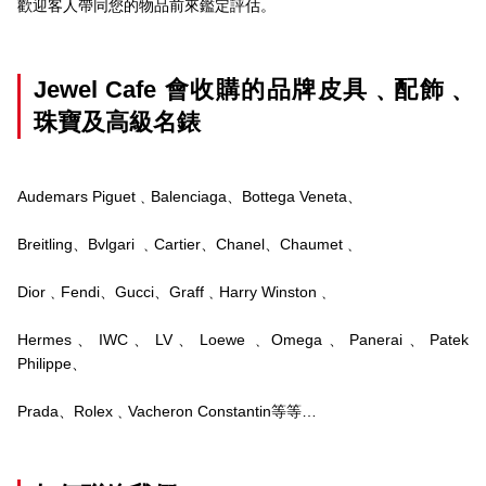
歡迎客人帶同您的物品前來鑑定評估。
Jewel Cafe 會收購的品牌皮具﹑配飾﹑
珠寶及高級名錶
Audemars Piguet﹑Balenciaga、Bottega Veneta、
Breitling、Bvlgari ﹑Cartier、Chanel、Chaumet﹑
Dior﹑Fendi、Gucci、Graff﹑Harry Winston﹑
Hermes、IWC、LV、Loewe﹑Omega、Panerai、Patek
Philippe、
Prada、Rolex﹑Vacheron Constantin等等…