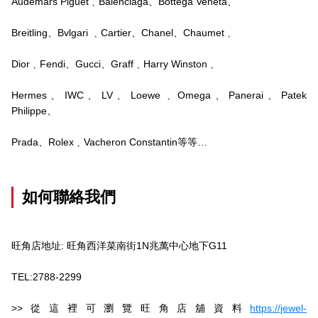
Audemars Piguet﹑Balenciaga、Bottega Veneta、
Breitling、Bvlgari ﹑Cartier、Chanel、Chaumet﹑
Dior﹑Fendi、Gucci、Graff﹑Harry Winston﹑
Hermes、IWC、LV、Loewe﹑Omega、Panerai、Patek
Philippe、
Prada、Rolex﹑Vacheron Constantin等等…
如何聯絡我們
旺角店地址: 旺角西洋菜南街1N兆萬中心地下G11
TEL:2788-2299
>>從這裡可瀏覽旺角店舖資料
https://jewel-