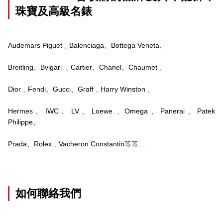
珠寶及高級名錶
Audemars Piguet﹑Balenciaga、Bottega Veneta、
Breitling、Bvlgari ﹑Cartier、Chanel、Chaumet﹑
Dior﹑Fendi、Gucci、Graff﹑Harry Winston﹑
Hermes、IWC、LV、Loewe﹑Omega、Panerai、Patek
Philippe、
Prada、Rolex﹑Vacheron Constantin等等…
如何聯絡我們