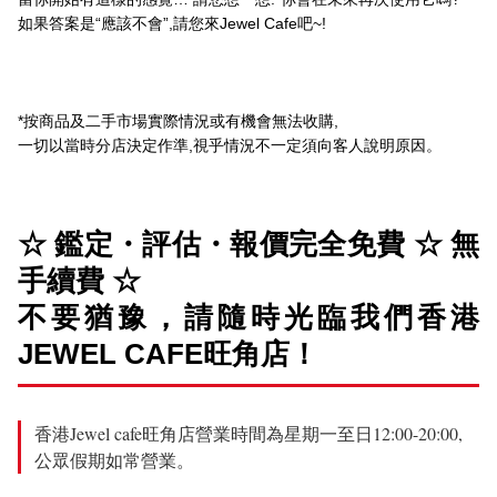
如果答案是“應該不會”,請您來Jewel Cafe吧~!
*按商品及二手市場實際情況或有機會無法收購,
一切以當時分店決定作準,視乎情況不一定須向客人說明原因。
☆ 鑑定・評估・報價完全免費 ☆ 無
手續費 ☆
不要猶豫，請隨時光臨我們香港
JEWEL CAFE旺角店！
香港Jewel cafe旺角店營業時間為星期一至日12:00-20:00,
公眾假期如常營業。