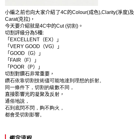
小編之前也向大家介紹了
4C
的
Colour(
成色
),Clarity(
淨度
)
及
Carat(
克拉
)
，
今天要介紹就是
4C
中的
Cut (
切割
)
。
切割評級分為
5
種
:
「
EXCELLENT
（
EX
）」
「
VERY GOOD
（
VG
）」
「
GOOD
（
G
）」
「
FAIR
（
F
）」
「
POOR
（
P
）」
切割對鑽石非常重要，
鑽石依靠切割技術儘可能地達到理想的折射。
同一條件下，切割的級數不同，
直接影響光的
凝聚
及
反射
，
通俗地說，
石到底閃不閃，夠不夠火，
都會受切割影響。
鑑定流程