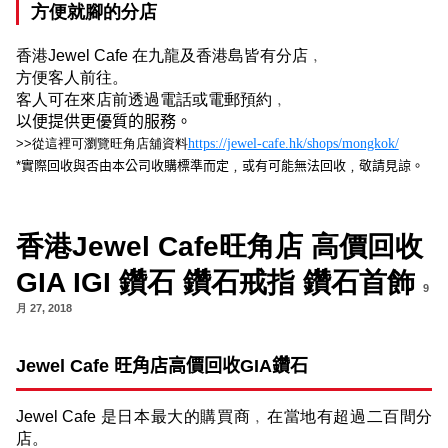
方便就腳的分店
香港
Jewel Cafe
在九龍及香港島皆有分店﹐
方便客人前往。
客人可在來店前透過電話或電郵預約﹐
以便提供更優質的服務。
>>
從這裡可瀏覽旺角店舖資料
https://jewel-cafe.hk/shops/mongkok/
*
實際回收與否由本公司收購標準而定﹐或有可能無法回收﹐敬請見諒。
香港Jewel Cafe旺角店 高價回收
GIA IGI 鑽石 鑽石戒指 鑽石首飾
9
月 27, 2018
Jewel Cafe
旺角店高價回收
GIA
鑽石
Jewel Cafe
是日本最大的購買商﹐在當地有超過二百間分
店。