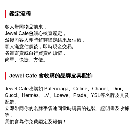
鑑定流程
客人帶同物品前來﹐
Jewel Cafe
會細心檢查鑑定﹐
然後向客人即時解釋鑑定結果及估價﹐
客人滿意估價後﹐即時現金交易
,
省卻寄賣或自行買賣的煩惱﹐
簡單、快捷、方便。
Jewel Cafe
會收購的品牌皮具配飾
Jewel Cafe
收購如
Balenciaga
、
Celine
、
Chanel
、
Dior
、
Gucci
、
Hermès
、
LV
、
Loewe
、
Prada
、
YSL
等名牌皮具及
配飾。
立即帶同你的名牌手袋連同當時購買的包裝、證明書及收據
等﹐
我們會為你免費鑑定及報價！