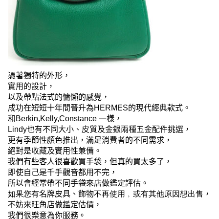
憑著獨特的外形，
實用的設計，
以及帶點法式的慵懶的感覺，
成功在短短十年間晉升為
HERMES
的現代經典款式。
和
Berkin,Kelly,Constance
一樣，
Lindy
也有不同大小、皮質及金銀兩種五金配件挑選，
更有季節性顏色推出，滿足消費者的不同需求，
絕對是收藏及實用性兼備。
我們有些客人很喜歡買手袋，但真的買太多了，
即使自己是千手觀音都用不完，
所以會經常帶不同手袋來店做鑑定評估。
如果您有
名牌皮具、飾物
不再使用﹐或有其他原因想出售
，
不妨來旺角店做鑑定估價，
我們很樂意為你服務。