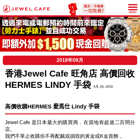
JEWEL CAFE
MENU
2018年09月
香港Jewel Cafe 旺角店 高價回收
HERMES LINDY 手袋
9月 29, 2018
高價收購
HERMES
愛馬仕
Lindy
手袋
Jewel Cafe
是日本最大的購買商﹐在當地有超過二百間分
店。
我們不單止收購你不再配戴或損毀的黃金或
K
金首飾，