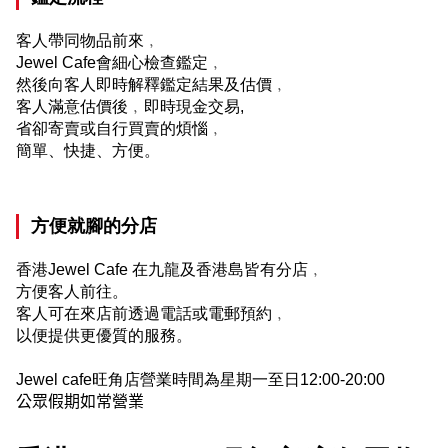
客人帶同物品前來﹐
Jewel Cafe
會細心檢查鑑定﹐
然後向客人即時解釋鑑定結果及估價﹐
客人滿意估價後﹐即時現金交易
,
省卻寄賣或自行買賣的煩惱﹐
簡單、快捷、方便。
方便就腳的分店
香港
Jewel Cafe
在九龍及香港島皆有分店﹐
方便客人前往。
客人可在來店前透過電話或電郵預約﹐
以便提供更優質的服務。
Jewel cafe
旺角店營業時間為星期一至日
12:00-20:00
公眾假期如常營業