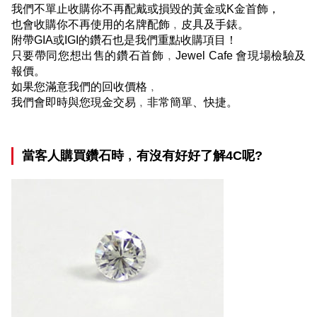
我們不單止收購你不再配戴或損毀的黃金或
K
金首飾，
也會收購你不再使用的名牌配飾﹐皮具及手錶。
附帶
GIA
或
IGI
的鑽石也是我們重點收購項目！
只要帶同您想出售的鑽石首飾﹐
Jewel Cafe
會現場檢驗及
報價。
如果您滿意我們的回收價格﹐
我們會即時與您現金交易﹐非常簡單、快捷。
當客人購買鑽石時﹐有沒有好好了解
4C
呢
?