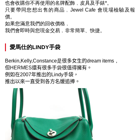
也會收購你不再使用的名牌配飾﹐皮具及手錶
*
。
只要帶同您想出售的商品﹐
Jewel Cafe
會現場檢驗及報
價。
如果您滿意我們的回收價格﹐
我們會即時與您現金交易﹐非常簡單、快捷。
愛馬仕的
LINDY
手袋
Berkin,Kelly,Constance
是
很多女生的
dream items
，
但
HERMES
還有很多
手袋
很值得擁有。
例如在
2007
年推出的
Lindy
手袋，
推出以來一直受到各方名媛追捧。