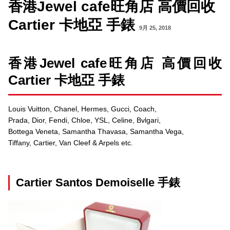
香港Jewel cafe旺角店 高價回收
Cartier 卡地亞 手錶
9月 25, 2018
香港Jewel cafe旺角店 高價回收
Cartier 卡地亞 手錶
Louis Vuitton, Chanel, Hermes, Gucci, Coach,
Prada, Dior, Fendi, Chloe, YSL, Celine, Bvlgari,
Bottega Veneta, Samantha Thavasa, Samantha Vega,
Tiffany, Cartier, Van Cleef & Arpels etc.
Cartier Santos Demoiselle 手錶