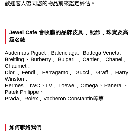
歡迎客人帶同您的物品前來鑑定評估。
Jewel Cafe
會收購的品牌皮具﹑配飾﹑珠寶及高
級名錶
Audemars Piguet
﹑
Balenciaga
、
Bottega Veneta
、
Breitling
、
Burberry
、
Bulgari
﹑
Cartier
、
Chanel
、
Chaumet﹑
Dior﹑Fendi
、
Ferragamo
、
Gucci
、
Graff﹑Harry
Winston﹑
Hermes
、
IWC
、
LV
、
Loewe﹑Omega
、
Panerai
、
Patek Philippe
、
Prada
、
Rolex
﹑
Vacheron Constantin
等
等…
如何聯絡我們