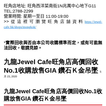
旺角店地址
:
旺角西洋菜南街
1N
兆萬中心地下
G11
TEL:2788-2299
營業時間
:
星期一至日
11:00-19:00
>>
從這裡可瀏覽旺角店舖資料
https://jewel-
cafe.hk/shops/mongkok/
*
實際回收與否
由本公司收購標準而定，或有可能無
法回收，敬請見諒。
九龍Jewel Cafe旺角店高價回收
No.1收購放售GIA 鑽石Ｋ金吊墜
5
月 23, 2020
九龍
Jewel Cafe
旺角店高價回收
No.1
收
購放售
GIA
鑽石Ｋ金吊墜