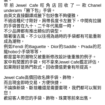
袋。
早前
Jewel Cafe
旺角店回收了一款
Chanel
underarm
「腋下包」手袋。
由英文直接翻譯成腋下包好像不夠優雅，
不過這種尺寸剛好，肩帶長度卡左腋下，中間有拉鏈
的手袋曾在九十、二千年代風靡一時，
不少品牌都有推出類似的袋型。
隨著復古風，不少以往視為過時的手袋都有可能重新
成為潮物，
例如
Fendi
的
Baguette
、
Dior
的
Saddle
、
Prada
的尼
龍
hobo
小手袋等等，
都是當年的潮物又被重新修改設計後重推的例子。
家中有閒置的手袋，何不拿來
Jewel Cafe
鑑定評估，
如果剛好是熱門款式，回收價值更會有所提高。
Jewel Cafe
高價回收名牌手袋、飾物，
而且現金即時交易，方便快捷，
不論換新袋、斷捨離還是需要套現，我們都可以幫到
您！
歡迎客人帶您的手袋、飾物、珠寶等前來出售。