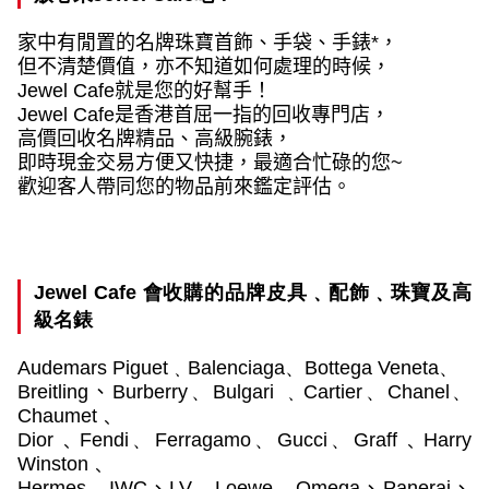
家中有閒置的名牌珠寶首飾、手袋、手錶
*
，
但不清楚價值，亦不知道如何處理的時候，
Jewel Cafe
就是您的好幫手！
Jewel Cafe
是香港首屈一指的回收專門店，
高價回收名牌精品、高級腕錶，
即時現金交易方便又快捷，最適合忙碌的您
~
歡迎客人帶同您的物品前來鑑定評估。
Jewel Cafe
會收購的品牌皮具﹑配飾﹑珠寶及高
級名錶
Audemars Piguet
﹑
Balenciaga
、
Bottega Veneta
、
Breitling
、
Burberry
、
Bulgari
﹑
Cartier
、
Chanel
、
Chaumet﹑
Dior﹑Fendi
、
Ferragamo
、
Gucci
、
Graff﹑Harry
Winston﹑
Hermes
、
IWC
、
LV
、
Loewe﹑Omega
、
Panerai
、