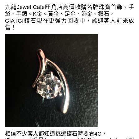
九龍
Jewel Cafe
旺角店高價收購名牌珠寶首飾、手
袋、手錶、
K
金、黃金、足金、飾金、鑽石，
GIA IGI
鑽石現在更強力回收中，歡迎客人前來放
售！
相信不少客人都知道挑選鑽石時要看
4C
，