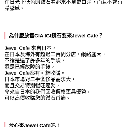
在日光下低色的鑽石看起來不單更白淨，
而且不會有
朦朧感。
為什麼放售
GIA IGI
鑽石
要來
Jewel Cafe
？
Jewel Cafe
來自日本，
在日本及海外有超過二百間分店，網絡龐大，
不論是過了許多年的手袋，
還是已經故障的手錶，
Jewel Cafe
都有可能收購。
日本市場對二手奢侈品需求大，
而且交易特別暢旺蓬勃，
令來自日本的我們回收價格更具優勢，
可以高價收購您的鑽石首飾。
放心來
Jewel Cafe
吧！