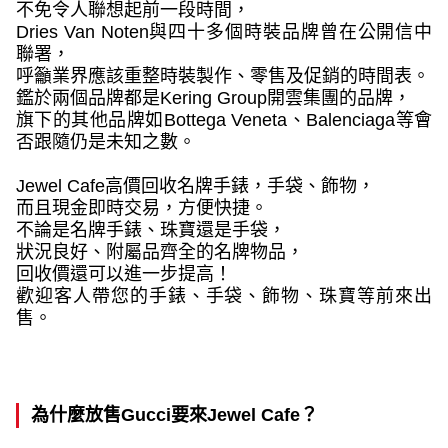
不免令人聯想起前一段時間，
Dries Van Noten
與四十多個時裝品牌曾在公開信中
聯署，
呼籲業界應該重整時裝製作、零售及促銷的時間表。
鑑於兩個品牌都是
Kering Group
開雲集團的品牌，
旗下的其他品牌如
Bottega Veneta
、
Balenciaga
等會
否跟隨仍是未知之數。
Jewel Cafe
高價回收名牌手錶，手袋、飾物，
而且現金即時交易，方便快捷。
不論是名牌手錶、珠寶還是手袋，
狀況良好、附屬品齊全的名牌物品，
回收價還可以進一步提高！
歡迎客人帶您的手錶、手袋、飾物、珠寶等前來出
售。
為什麼放售
Gucci
要來
Jewel Cafe
？