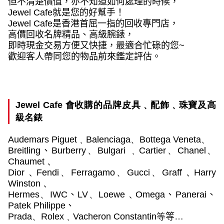
但不清楚價值，亦不知道如何處理的時候，
Jewel Cafe
就是您的好幫手！
Jewel Cafe
是香港首屈一指的回收專門店，
高價回收名牌精品、高級腕錶，
即時現金交易方便又快捷，最適合忙碌的您
~
歡迎客人帶同您的物品前來鑑定評估。
Jewel Cafe
會收購的品牌皮具﹑配飾﹑珠寶及高
級名錶
Audemars Piguet
﹑
Balenciaga
、
Bottega Veneta
、
Breitling
、
Burberry
、
Bulgari
﹑
Cartier
、
Chanel
、
Chaumet﹑
Dior﹑Fendi
、
Ferragamo
、
Gucci
、
Graff﹑Harry
Winston﹑
Hermes
、
IWC
、
LV
、
Loewe﹑Omega
、
Panerai
、
Patek Philippe
、
Prada
、
Rolex
﹑
Vacheron Constantin
等
等…