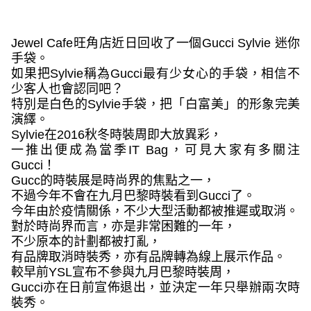
Jewel Cafe
旺角店近日回收了一個
Gucci Sylvie
迷你
手袋。
如果把
Sylvie
稱為
Gucci
最有少女心的手袋，相信不
少客人也會認同吧？
特別是白色的
Sylvie
手袋，把「白富美」的形象完美
演繹。
Sylvie
在
2016
秋冬時裝周即大放異彩，
一推出便成為當季
IT Bag
，可見大家有多關注
Gucci
！
Gucc
的時裝展是時尚界的焦點之一，
不過今年不會在九月巴黎時裝看到
Gucci
了。
今年由於疫情關係，不少大型活動都被推遲或取消。
對於時尚界而言，亦是非常困難的一年，
不少原本的計劃都被打亂，
有品牌取消時裝秀，亦有品牌轉為線上展示作品。
較早前
YSL
宣布不參與九月巴黎時裝周，
Gucci
亦在日前宣佈退出，並決定一年只舉辦兩次時
裝秀。