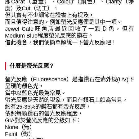
即
Carat
（重量）、
Colour
（顏色）、
Clarity
（淨
度）及
Cut
（切工）。
但其實有不少細節在證書上有提及，
而且值得注意的，例如螢光反應便是其中一項。
Jewel Cafe
旺角店最近回收了一顆Ｄ色，但有
Medium Blue
程度螢光反應的鑽石。
借此機會，我們便簡單解說一下螢光反應吧！
什麼是螢光反應？
螢光反應（Fluorescence）
是指鑽石在紫外線(UV)下
呈現的顏色光，
當中以藍色光最為常見。
螢光反應是天然的現象，而且在鑽石上頗為常見，
約有
25-35%
的鑽石都有螢光反應，
依照每顆鑽石的螢光反應程度，
GIA
對於螢光反應的分級如下︰
None
（無）
Faint
（微）