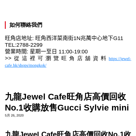
如何聯絡我們
旺角店地址
:
旺角西洋菜南街
1N
兆萬中心地下
G11
TEL:2788-2299
營業時間
:
星期一至日
1
1
:00-
19
:00
>>
從這裡可瀏覽旺角店舖資料
https://jewel-
cafe.hk/shops/mongkok/
九龍Jewel Cafe旺角店高價回收
No.1收購放售Gucci Sylvie mini
5月 26, 2020
九龍
Jewel Cafe
旺角店高價回收
No.1
收