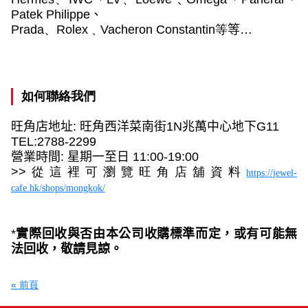
Patek Philippe
、
Prada
、
Rolex
﹑
Vacheron Constantin
等
等…
如何聯絡我們
旺角店地址
:
旺角西洋菜南街
1N
兆萬中心地下
G11
TEL:2788-2299
營業時間
:
星期一至日
1
1
:00-
19
:00
>>
從這裡可瀏覽旺角店舖資料
https://jewel-
cafe.hk/shops/mongkok/
*
實際回收與否
由本公司收購標準而定，或有可能無
法回收，敬請見諒。
« 前頁