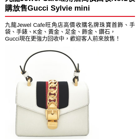
購放售
Gucci Sylvie mini
九龍
Jewel Cafe
旺角店高價收購名牌珠寶首飾、手
袋、手錶、
K
金、黃金、足金、飾金、鑽石，
Gucci
現在更強力回收中，歡迎客人前來放售！