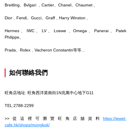
Breitling、Bvlgari ﹑Cartier、Chanel、Chaumet﹑
Dior﹑Fendi、Gucci、Graff﹑Harry Winston﹑
Hermes、IWC、LV、Loewe﹑Omega、Panerai、Patek
Philippe、
Prada、Rolex﹑Vacheron Constantin等等…
如何聯絡我們
旺角店地址: 旺角西洋菜南街1N兆萬中心地下G11
TEL:2788-2299
>>從這裡可瀏覽旺角店舖資料
https://jewel-
cafe.hk/shops/mongkok/