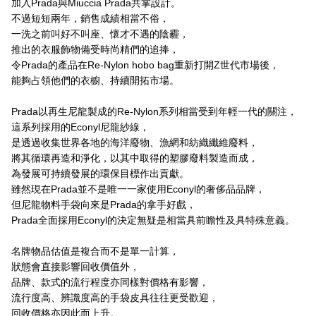
加入Prada與Miuccia Prada共掌設計。
不過短短兩年，銷售成績相當不俗，
一洗之前叫好不叫座、懷才不遇的陰霾，
推出的衣服飾物備受時尚精們的追捧，
令Prada的產品在Re-Nylon hobo bag重新打開Z世代市場後，
能夠占領他們的衣櫥、持續開拓市場。
Prada以再生尼龍製成的Re-Nylon系列相當受到年輕一代的關注，
這系列採用的Econyl尼龍紗線，
是透過收集世界各地的海洋廢物、漁網和紡織纖維廢料，
將其循環再造和淨化，以其中取得的塑膠廢料製造而成，
為發展可持續發展的環保目標作出貢獻。
雖然現在Prada並不是唯一一家使用Econyl的奢侈品品牌，
但尼龍物料手袋向來是Prada的拿手好戲，
Prada全面採用Econyl的決定無疑是相當具前瞻性及具特殊意義。
名牌物品估值是複合而不是單一計算，
狀態會直接影響回收價值外，
品牌、款式的流行程度亦同樣對價格有影響，
流行度高、辨識度高的手袋皮具往往更受歡迎，
回收價格亦因此而上升。