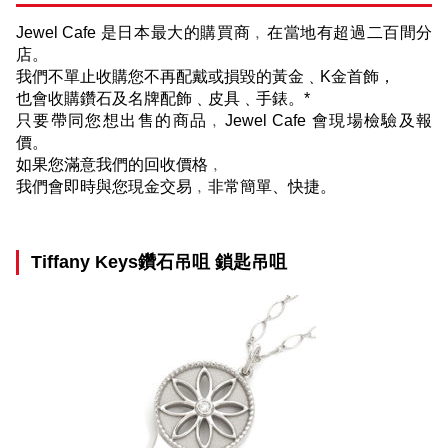
Jewel Cafe
是日本最大的購買商﹐在當地有超過二百間分
店。
我們不單止收購您不再配戴或損毀的黃金﹑
K
金首飾，
也會收購鑽石及名牌配飾﹑皮具﹑手錶
。*
只要帶同您想出售的商品﹐
Jewel Cafe
會現場檢驗及報
價。
如果您滿意我們的回收價格﹐
我們會即時與您現金交易﹐非常簡單、快捷。
Tiffany Keys鑽石吊咀 鎖匙吊咀