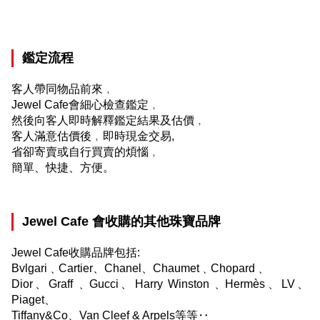
鑑定流程
客人帶同物品前來﹐
Jewel Cafe
會細心檢查鑑定﹐
然後向客人即時解釋鑑定結果及估價﹐
客人滿意估價後﹐即時現金交易
,
省卻寄賣或自行買賣的煩惱﹐
簡單、快捷、方便。
Jewel Cafe
會收購的其他珠寶品牌
Jewel Cafe
收購品牌包括:
Bvlgari﹑
Cartier
、
Chanel
、Chaumet﹑Chopard﹑
Dior
、Graff﹑
Gucci
、Harry Winston﹑
Hermès
、
LV
、
Piaget
、
Tiffany&Co
、
Van Cleef & Arpels
等等‥