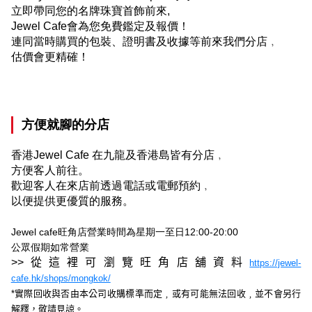
立即帶同您的名牌珠寶首飾前來
,
Jewel Cafe
會為您免費鑑定及報價！
連同當時購買的包裝、證明書及收據等前來我們分店﹐
估價會更精確！
方便就腳的分店
香港
Jewel Cafe
在九龍及香港島皆有分店﹐
方便客人前往。
歡迎客人在來店前透過電話或電郵預約﹐
以便提供更優質的服務。
Jewel cafe
旺角店營業時間為星期一至日
12:00-20:00
公眾假期如常營業
>>
從這裡可瀏覽旺角店舖資料
https://jewel-
cafe.hk/shops/mongkok/
*
實際回收與否由本公司收購標準而定﹐或有可能無法回收﹐並不會另行
解釋，敬請見諒。