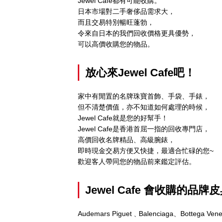
Jewel Cafe都有可能收購。
日本市場對二手奢侈品需求大，
而且交易特別暢旺蓬勃，
令來自日本的我們回收價格更具優勢，
可以高價收購您的物品。
放心來Jewel Cafe吧！
家中有閒置的名牌珠寶首飾、手袋、手錶，
但不清楚價值，亦不知道如何處理的時候，
Jewel Cafe就是您的好幫手！
Jewel Cafe是香港首屈一指的回收專門店，
高價回收名牌精品、高級腕錶，
即時現金交易方便又快捷，最適合忙碌的您~
歡迎客人帶同您的物品前來鑑定評估。
Jewel Cafe
會收購的品牌皮
Audemars Piguet﹑Balenciaga、Bottega Ven