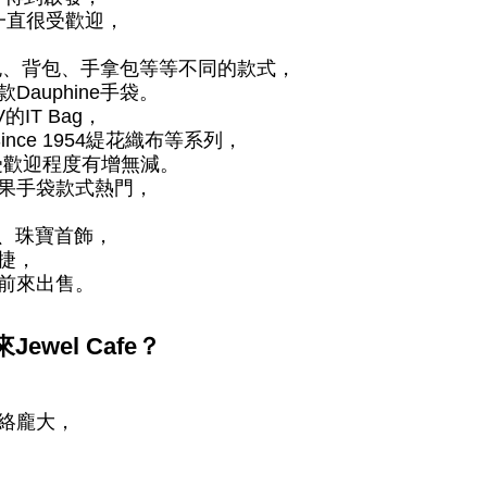
，一直很受歡迎，
腰包、背包、手拿包等等不同的款式，
auphine手袋。
的IT Bag，
Since 1954緹花織布等系列，
可見受歡迎程度有增無減。
果手袋款式熱門，
手袋、珠寶首飾，
捷，
前來出售。
來
Jewel Cafe
？
絡龐大，