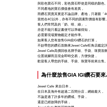
與彩色寶石不同，彩色寶石即使是同樣的顏色
不同產地的寶石價值會有差異，
而鑽石買賣其實是不論品牌、產地，只著眼「4
當然在4C以外，亦有不同的因素對價值有影響
客人們常問及的「奶、啡、綠」，
亦是不能只看証書便可以準確得知，
必需要現場實物鑑定才能作準。
如果客人您有放售GIA或IGI鑽石的打算，
不妨帶您的鑽石首飾來Jewel Cafe旺角店鑑定
Jewel Cafe高價回收名牌手錶、手袋、珠寶首
位置就腳而且現金即時交易，方便快捷，
歡迎客人帶您的手錶、手袋、珠寶等前來出售
為什麼放售
GIA IGI
鑽石
要來
Jewel Cafe 來自日本，
在日本及海外有超過二百間分店，網絡龐大，
不論是過了許多年的鑽戒、手袋，
還是已經故障的手錶，