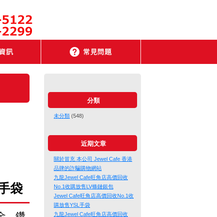
分類
未分類
(548)
近期文章
關於冒充 本公司 Jewel Cafe 香港
品牌的詐騙購物網站
九龍Jewel Cafe旺角店高價回收
手袋
No.1收購放售LV條鏈銀包
Jewel Cafe旺角店高價回收No.1收
購放售YSL手袋
金、鑽
九龍Jewel Cafe旺角店高價回收