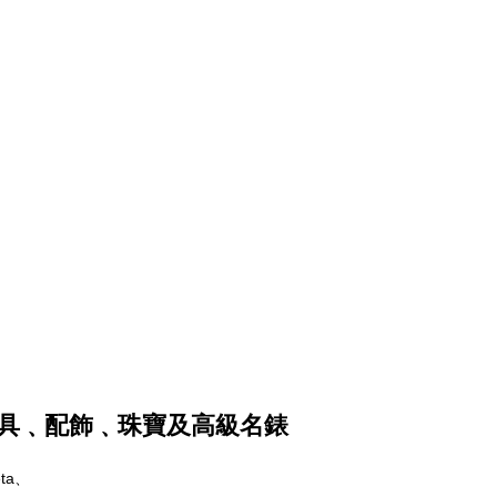
具﹑配飾﹑珠寶及高級名錶
eta、