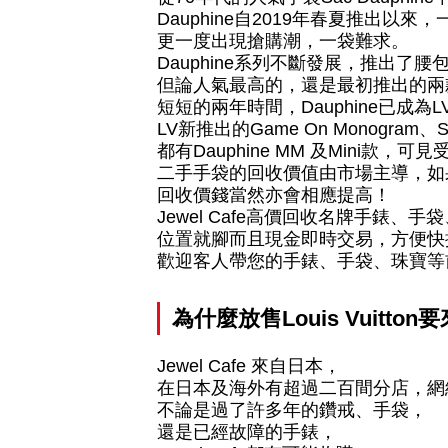
Dauphine自2019年春夏推出以來
更一度出現搶購潮，一袋難求。
Dauphine系列不斷發展，推出了
但論人氣最高的，還是最初推出的兩款D
短短的兩年時間，Dauphine已成為LV
LV新推出的Game On Monogram、
都有Dauphine MM 及Mini款，
二手手袋的回收價值由市場主導，如
回收價錢當然亦會相應提高！
Jewel Cafe高價回收名牌手錶、
位置就腳而且現金即時交易，方便快
歡迎客人帶您的手錶、手袋、珠寶等
為什麼放售
Louis Vuitton
要
Jewel Cafe 來自日本，
在日本及海外有超過二百間分店，網
不論是過了許多年的鑽戒、手袋，
還是已經故障的手錶，