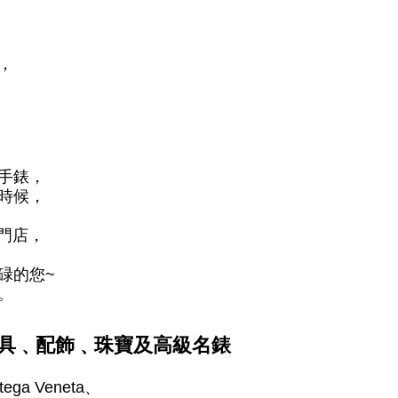
，
手錶，
時候，
專門店，
碌的您~
。
具﹑配飾﹑珠寶及高級名錶
tega Veneta、