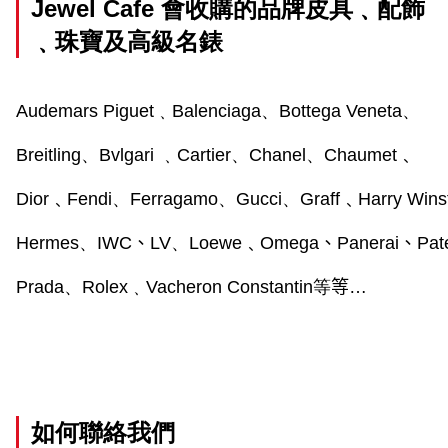
Jewel Cafe
會收購的品牌皮具﹑配飾
﹑珠寶及高級名錶
Audemars Piguet
﹑
Balenciaga
、
Bottega Veneta
、
Breitling
、
Bvlgari 
﹑
Cartier
、
Chanel
、
Chaumet﹑
Dior﹑Fendi
、
Ferragamo
、
Gucci
、
Graff﹑Harry Win
Hermes
、
IWC
、
LV
、
Loewe﹑Omega
、
Panerai
、
Pat
Prada
、
Rolex
﹑
Vacheron Constantin
等
等…
如何聯絡我們