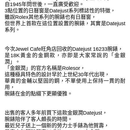
自
1945
年問世後，一直廣受歡迎。
3
點位置的日曆窗是
Datejust
系列標誌性的特徵，
雖說
Rolex
其他系列的腕錶也有日曆窗，
但世界上首款在這位置設置的腕錶，其實是
Datejust
系列。
今次
Jewel Cafe
旺角店回收的
Datejust 16233
腕錶，
是
18K
黃金的金鋼款，亦即是大家常說的「金銀
潤」。
「金銀潤」的官方名稱是
Rolesor
，
這種極具特色的設計早於上世紀
30
年代出現，
華貴的金輔以堅固的鋼，不單使用上保持一貫的耐
用，
腕錶在金的點綴下更顯優雅。
出售的客人多年前買下這款金銀潤
Datejust
，
腕錶陪伴了客人頗長的時間。
最近兒子送上一個新的勞力士手錶為他賀壽，