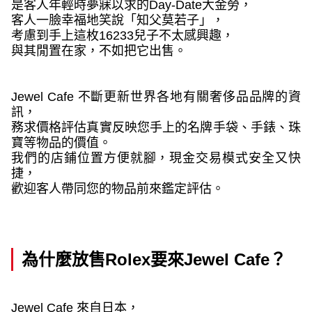
是客人年輕時夢寐以求的
Day-Date
大金勞，
客人一臉幸福地笑說「知父莫若子」，
考慮到手上這枚
16233
兒子不太感興趣，
與其閒置在家，不如把它出售。
Jewel Cafe
不斷更新世界各地有關奢侈品品牌的資
訊，
務求價格評估真實反映您手上的名牌手袋、手錶、珠
寶等物品的價值。
我們的店鋪位置方便就腳，現金交易模式安全又快
捷，
歡迎客人帶同您的物品前來鑑定評估。
為什麼放售
Rolex
要來
Jewel Cafe
？
Jewel Cafe 
來自日本，