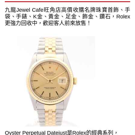
九龍
Jewel Cafe
旺角店高價收購名牌珠寶首飾、手
袋、手錶、
K
金、黃金、足金、飾金、鑽石，
Rolex
更強力回收中，歡迎客人前來放售！
Oyster Perpetual Datejust
是
Rolex
的經典系列，