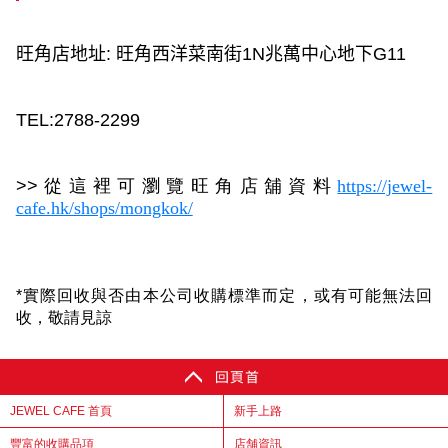
旺角店地址
:
旺角西洋菜南街
1N
兆萬中心地下
G11
TEL:2788-2299
>>
從這裡可瀏覽旺角店舖資料
https://jewel-
cafe.hk/shops/mongkok/
*
實際
回收
與否由本公司收購標準而定，
或有可能
無法
回
收
，敬請見諒
JEWEL CAFE 首頁
新手上路
豐富的收購品項
店舗資訊