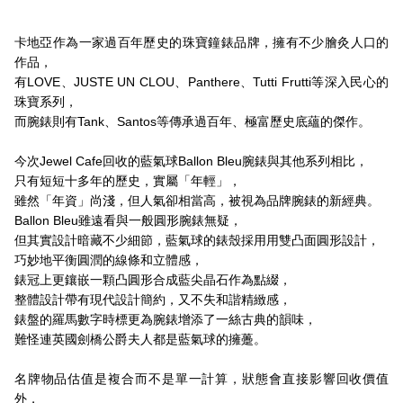
卡地亞作為一家過百年歷史的珠寶鐘錶品牌，擁有不少膾灸人口的
作品，
有LOVE、JUSTE UN CLOU、Panthere、Tutti Frutti等深入民心的
珠寶系列，
而腕錶則有Tank、Santos等傳承過百年、極富歷史底蘊的傑作。
今次Jewel Cafe回收的藍氣球Ballon Bleu腕錶與其他系列相比，
只有短短十多年的歷史，實屬「年輕」，
雖然「年資」尚淺，但人氣卻相當高，被視為品牌腕錶的新經典。
Ballon Bleu雖遠看與一般圓形腕錶無疑，
但其實設計暗藏不少細節，藍氣球的錶殼採用用雙凸面圓形設計，
巧妙地平衡圓潤的線條和立體感，
錶冠上更鑲嵌一顆凸圓形合成藍尖晶石作為點綴，
整體設計帶有現代設計簡約，又不失和諧精緻感，
錶盤的羅馬數字時標更為腕錶增添了一絲古典的韻味，
難怪連英國劍橋公爵夫人都是藍氣球的擁躉。
名牌物品估值是複合而不是單一計算，狀態會直接影響回收價值
外，