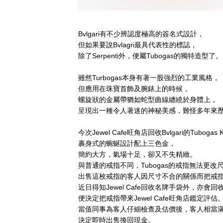
Bvlgari有不少辨認度極高的簽名式設計，
但如果要說Bvlagri最具代表性的標誌，
除了Serpenti外，便屬Tubogas的獨特造型了。
雖然Turbogas本身有著一股強烈的工業風格，
但應用在珠寶首飾及腕錶上的時候，
螺旋狀的金屬帶猶如蛇型曲線纏繞於身體上，
呈現出一種令人著迷的神秘美感，難怪多年來
今次Jewel Cafe旺角店回收Bvlgari的Tuboga
裹身式的蜿蜒設計配上三色金，
簡約大方，氣場十足，卻又不失精緻。
與普通的戒指不同，Tubogas的戒指無法更改
出售這枚戒指的客人因尺寸不合的關係而把戒
近日得知Jewel Cafe回收名牌手袋外，亦會
便決定把戒指帶來Jewel Cafe旺角店鑑定評估
當值同事為客人仔細檢查及估價後，客人相當
決定即時出售換回現金。