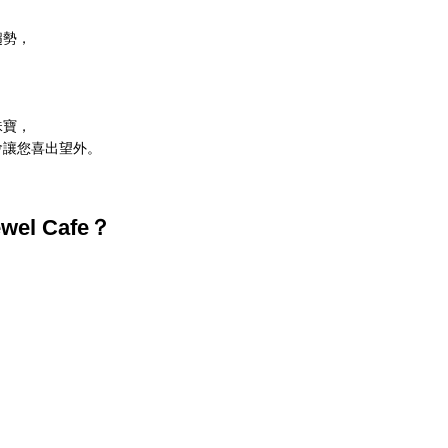
趨勢，
，
珠寶，
許會讓您喜出望外。
el Cafe？