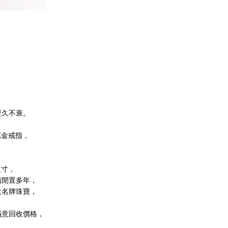
歷久不衰。
s K金戒指，
尺寸，
指閒置多年，
回收名牌珠寶，
。
滿意回收價格，