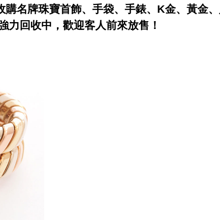
店高價收購名牌珠寶首飾、手袋、手錶、K金、黃金
i更強力回收中，歡迎客人前來放售！