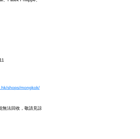
11
fe.hk/shops/mongkok/
能無法回收，敬請見諒