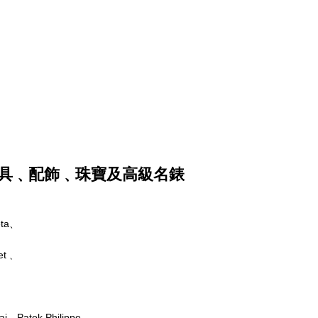
品牌皮具﹑配飾﹑珠寶及高級名錶
eta、
met﹑
Patek Philippe、