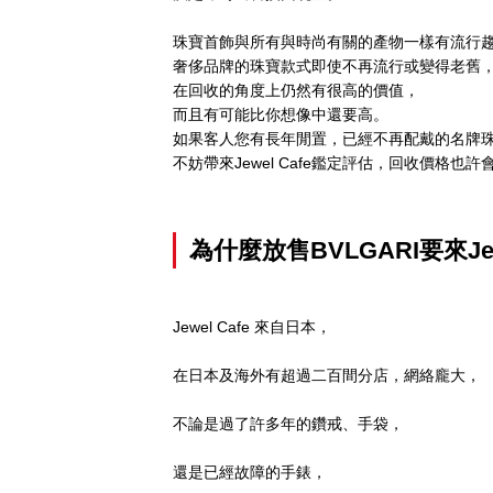
珠寶首飾與所有與時尚有關的產物一樣有流行
奢侈品牌的珠寶款式即使不再流行或變得老舊
在回收的角度上仍然有很高的價值，
而且有可能比你想像中還要高。
如果客人您有長年閒置，已經不再配戴的名牌
不妨帶來Jewel Cafe鑑定評估，回收價格也
為什麼放售BVLGARI要來Jew
Jewel Cafe 來自日本，
在日本及海外有超過二百間分店，網絡龐大，
不論是過了許多年的鑽戒、手袋，
還是已經故障的手錶，