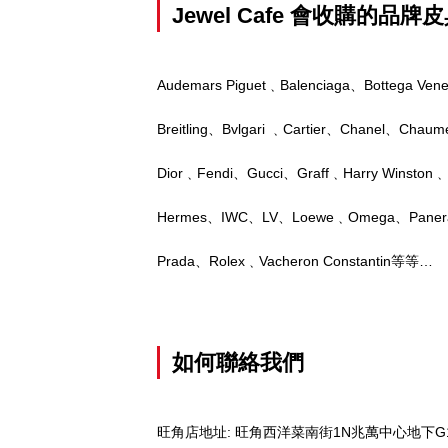
Jewel Cafe 會收購的
Audemars Piguet﹑Balenciaga、Bottega Ven
Breitling、Bvlgari ﹑Cartier、Chanel、Chau
Dior﹑Fendi、Gucci、Graff﹑Harry Winston﹑
Hermes、IWC、LV、Loewe﹑Omega、Panerai、
Prada、Rolex﹑Vacheron Constantin等等…
如何聯絡我們
旺角店地址: 旺角西洋菜南街1N兆萬中心地下G