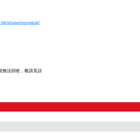
fe.hk/shops/mongkok/
能無法回收，敬請見諒