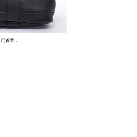
袋入門首選，
，