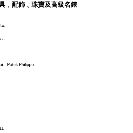
品牌皮具﹑配飾﹑珠寶及高級名錶
eta、
met﹑
Patek Philippe、
11