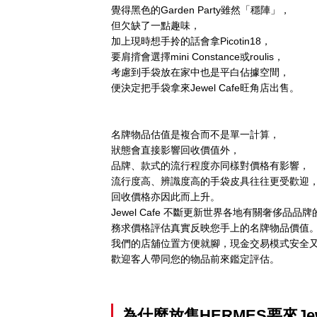
覺得黑色的Garden Party雖然「穩陣」，
但欠缺了一點趣味，
加上現時想手拎的話會拿Picotin18，
要肩揹會選擇mini Constance或roulis，
考慮到手袋放在家中也是平白佔據空間，
便決定把手袋拿來Jewel Cafe旺角店出售。
名牌物品估值是複合而不是單一計算，
狀態會直接影響回收價值外，
品牌、款式的流行程度亦同樣對價格有影響，
流行度高、辨識度高的手袋皮具往往更受歡迎
回收價格亦因此而上升。
Jewel Cafe 不斷更新世界各地有關奢侈品品
務求價格評估真實反映您手上的名牌物品價值
我們的店舖位置方便就腳，現金交易模式安全
歡迎客人帶同您的物品前來鑑定評估。
為什麼放售HERMES要來Jewe