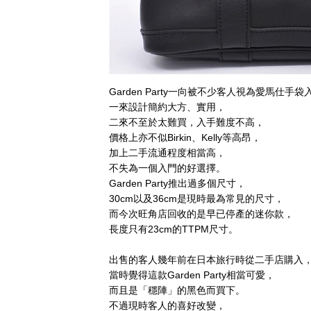
Garden Party一向被不少客人視為愛馬仕手
一來設計簡約大方、實用，
二來不至於太難買，入手難度不高，
價格上亦不似Birkin、Kelly等高昂，
加上二手流通程度相當高，
不失為一個入門的好選擇。
Garden Party推出過多個尺寸，
30cm以及36cm是現時最為常見的尺寸，
而今次旺角店回收的是早已停產的迷你款，
長度只有23cm的TTPM尺寸。
出售的客人幾年前在日本旅行時從二手店購入
當時覺得這款Garden Party相當可愛，
而且是「穩陣」的黑色而買下。
不過現時客人的喜好改變，