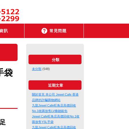
分類
未分類
(548)
手袋
近期文章
關於冒充 本公司 Jewel Cafe 香港
品牌的詐騙購物網站
九龍Jewel Cafe旺角店高價回收
No.1收購放售LV條鏈銀包
Jewel Cafe旺角店高價回收No.1收
、足
購放售YSL手袋
九龍Jewel Cafe旺角店高價回收